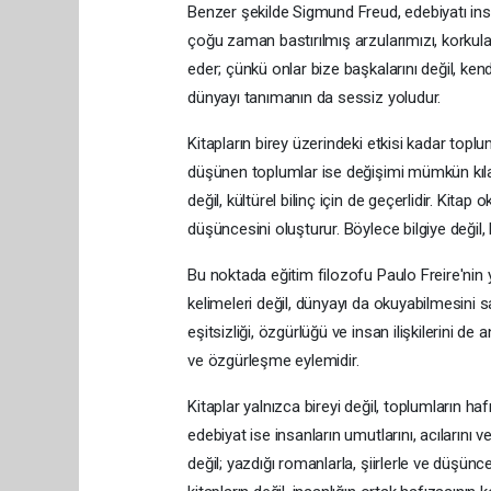
Benzer şekilde Sigmund Freud, edebiyatı ins
çoğu zaman bastırılmış arzularımızı, korkular
eder; çünkü onlar bize başkalarını değil, ke
dünyayı tanımanın da sessiz yoludur.
Kitapların birey üzerindeki etkisi kadar top
düşünen toplumlar ise değişimi mümkün kıla
değil, kültürel bilinç için de geçerlidir. Kitap 
düşüncesini oluşturur. Böylece bilgiye değil, 
Bu noktada eğitim filozofu Paulo Freire'nin y
kelimeleri değil, dünyayı da okuyabilmesini s
eşitsizliği, özgürlüğü ve insan ilişkilerini
ve özgürleşme eylemidir.
Kitaplar yalnızca bireyi değil, toplumların haf
edebiyat ise insanların umutlarını, acılarını v
değil; yazdığı romanlarla, şiirlerle ve düşünc