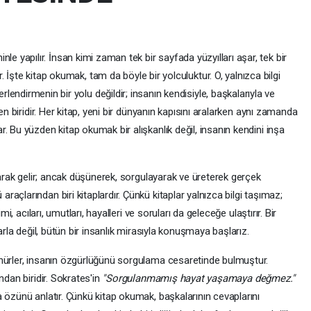
hinle yapılır. İnsan kimi zaman tek bir sayfada yüzyılları aşar, tek bir
İşte kitap okumak, tam da böyle bir yolculuktur. O, yalnızca bilgi
ndirmenin bir yolu değildir; insanın kendisiyle, başkalarıyla ve
en biridir. Her kitap, yeni bir dünyanın kapısını aralarken aynı zamanda
. Bu yüzden kitap okumak bir alışkanlık değil, insanın kendini inşa
olarak gelir; ancak düşünerek, sorgulayarak ve üreterek gerçek
açlarından biri kitaplardır. Çünkü kitaplar yalnızca bilgi taşımaz;
mi, acıları, umutları, hayalleri ve soruları da geleceğe ulaştırır. Bir
arla değil, bütün bir insanlık mirasıyla konuşmaya başlarız.
nürler, insanın özgürlüğünü sorgulama cesaretinde bulmuştur.
ndan biridir. Sokrates'in
"Sorgulanmamış hayat yaşamaya değmez."
 özünü anlatır. Çünkü kitap okumak, başkalarının cevaplarını