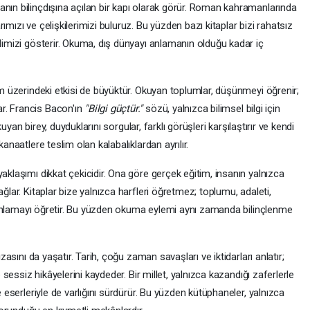
anın bilinçdışına açılan bir kapı olarak görür. Roman kahramanlarında
ımızı ve çelişkilerimizi buluruz. Bu yüzden bazı kitaplar bizi rahatsız
ndimizi gösterir. Okuma, dış dünyayı anlamanın olduğu kadar iç
lum üzerindeki etkisi de büyüktür. Okuyan toplumlar, düşünmeyi öğrenir;
r. Francis Bacon'ın
"Bilgi güçtür."
sözü, yalnızca bilimsel bilgi için
okuyan birey, duyduklarını sorgular, farklı görüşleri karşılaştırır ve kendi
kanaatlere teslim olan kalabalıklardan ayrılır.
aklaşımı dikkat çekicidir. Ona göre gerçek eğitim, insanın yalnızca
ağlar. Kitaplar bize yalnızca harfleri öğretmez; toplumu, adaleti,
 de anlamayı öğretir. Bu yüzden okuma eylemi aynı zamanda bilinçlenme
ızasını da yaşatır. Tarih, çoğu zaman savaşları ve iktidarları anlatır;
e sessiz hikâyelerini kaydeder. Bir millet, yalnızca kazandığı zaferlerle
e eserleriyle de varlığını sürdürür. Bu yüzden kütüphaneler, yalnızca