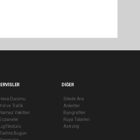
ERVİSLER
DİĞER
Hava Durumu
Sitede Ara
Yol ve Trafik
Anketler
Namaz Vakitleri
Biyografiler
Eczaneler
Rüya Tabirleri
Lig Fikstürü
Astroloji
Tarihte Bugün
Sinemalar