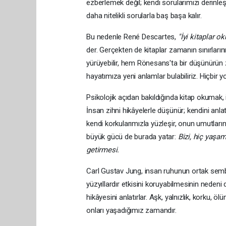
ezberlemek değil; kendi sorularımızı derinleşt
daha nitelikli sorularla baş başa kalır.
Bu nedenle René Descartes,
"İyi kitaplar o
der. Gerçekten de kitaplar zamanın sınırların
yürüyebilir, hem Rönesans'ta bir düşünürün 
hayatımıza yeni anlamlar bulabiliriz. Hiçbir 
Psikolojik açıdan bakıldığında kitap okumak, 
İnsan zihni hikâyelerle düşünür; kendini anlat
kendi korkularımızla yüzleşir, onun umutları
büyük gücü de burada yatar:
Bizi, hiç yaşam
getirmesi.
Carl Gustav Jung, insan ruhunun ortak semboll
yüzyıllardır etkisini koruyabilmesinin nedeni
hikâyesini anlatırlar. Aşk, yalnızlık, korku,
onları yaşadığımız zamandır.