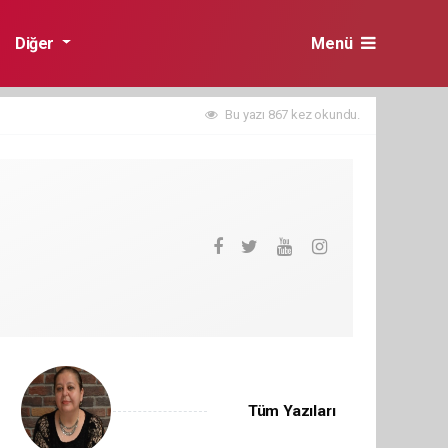
Diğer
Menü
Bu yazı 867 kez okundu.
Tüm Yazıları