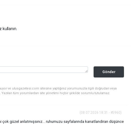
z kullanın.
Gönder
nuyor ve ulusgazetesi.com sitesine yaptığınız yorumunuzla ilgili doğrudan veya
. Yazılan tüm yorumlardan site yönetimi hiçbir şekilde sorumlu tutulamaz.
(08.07.2026 18:31 - #5960)
ni çok güzel anlatmışsınız... ruhumuzu sayfalarında kanatlandiran düşünce