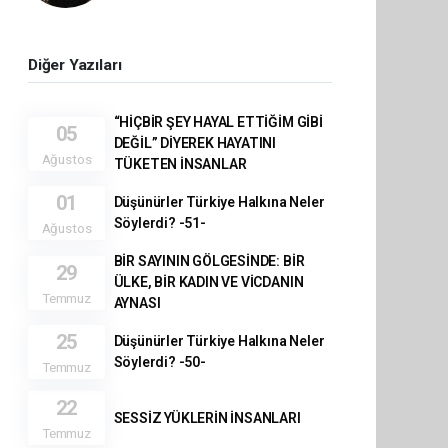
Diğer Yazıları
“HİÇBİR ŞEY HAYAL ETTİĞİM GİBİ
05
DEĞİL” DİYEREK HAYATINI
Ağustos
TÜKETEN İNSANLAR
01
Düşünürler Türkiye Halkına Neler
Söylerdi? -51-
Ağustos
BİR SAYININ GÖLGESİNDE: BİR
29
ÜLKE, BİR KADIN VE VİCDANIN
Temmuz
AYNASI
25
Düşünürler Türkiye Halkına Neler
Söylerdi? -50-
Temmuz
22
SESSİZ YÜKLERİN İNSANLARI
Temmuz