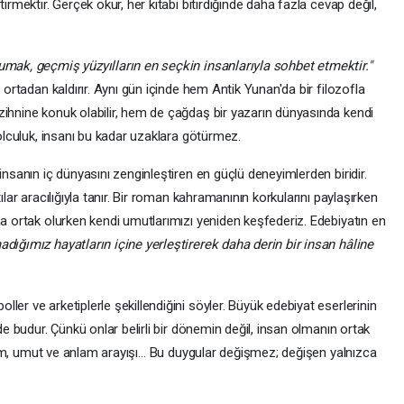
irmektir. Gerçek okur, her kitabı bitirdiğinde daha fazla cevap değil,
kumak, geçmiş yüzyılların en seçkin insanlarıyla sohbet etmektir."
ı ortadan kaldırır. Aynı gün içinde hem Antik Yunan'da bir filozofla
zihnine konuk olabilir, hem de çağdaş bir yazarın dünyasında kendi
yolculuk, insanı bu kadar uzaklara götürmez.
insanın iç dünyasını zenginleştiren en güçlü deneyimlerden biridir.
ılar aracılığıyla tanır. Bir roman kahramanının korkularını paylaşırken
na ortak olurken kendi umutlarımızı yeniden keşfederiz. Edebiyatın en
adığımız hayatların içine yerleştirerek daha derin bir insan hâline
er ve arketiplerle şekillendiğini söyler. Büyük edebiyat eserlerinin
 de budur. Çünkü onlar belirli bir dönemin değil, insan olmanın ortak
 ölüm, umut ve anlam arayışı… Bu duygular değişmez; değişen yalnızca