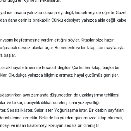
 korunduğu en kıymetli mekânlardır.
biyat ise insana yalnızca düşünmeyi değil, hissetmeyi de öğretir. Güzel
n daha derin iz bırakabilir. Çünkü edebiyat, yalnızca akla değil, kalbe
yasını keşfetmesine yardım ettiğini söyler. Kitaplar bize hazır
uracak sessiz alanlar açar. Bu nedenle iyi bir kitap, son sayfasıyla
a başlar.
larak hayal etmesi de tesadüf değildir. Çünkü her kitap, başka bir
 saklar. Okudukça yalnızca bilgimiz artmaz; hayal gücümüz genişler,
ar yaklaştırırken aynı zamanda düşünceden de uzaklaştırma tehlikesi
olar ve birkaç saniyelik dikkat süreleri, zihni yüzeyselliğe
ter. Sessizlik ister. Sabır ister. Yoğunlaşma ister. Bir kitabın sayfaları
 derinliklerine inmektir. Belki de bu yüzden günümüzde kitap okumak,
ünceyi ve insan kalabilmeyi koruyan sessiz bir direniştir.