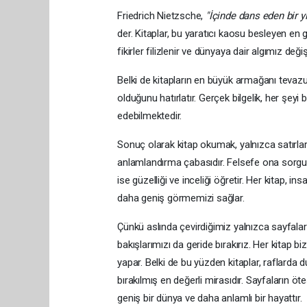
Friedrich Nietzsche,
"İçinde dans eden bir y
der. Kitaplar, bu yaratıcı kaosu besleyen en 
fikirler filizlenir ve dünyaya dair algımız de
Belki de kitapların en büyük armağanı tevazud
olduğunu hatırlatır. Gerçek bilgelik, her şe
edebilmektedir.
Sonuç olarak kitap okumak, yalnızca satırları
anlamlandırma çabasıdır. Felsefe ona sorgula
ise güzelliği ve inceliği öğretir. Her kitap, i
daha geniş görmemizi sağlar.
Çünkü aslında çevirdiğimiz yalnızca sayfalar de
bakışlarımızı da geride bırakırız. Her kitap bi
yapar. Belki de bu yüzden kitaplar, raflarda du
bırakılmış en değerli mirasıdır. Sayfaların öte
geniş bir dünya ve daha anlamlı bir hayattır.