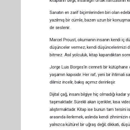
kitapların değil, insanlığın ortak hafızasının
Sanatın en zarif biçimlerinden biri olan ede
yazılmış bir cümle, bazen uzun bir konuşmada
de seslenir.
Marcel Proust, okumanın insanın kendi iç dün
düşünceler vermez; kendi düşüncelerimizi doğ
bitmez. Asıl yolculuk, kitap kapandıktan sonr
Jorge Luis Borges'in cenneti bir kütüphane o
yaşamın kapısıdır. Her raf, yeni bir ihtimali
dilimiz incelir, bakış açımız derinleşir.
Dijital çağ, insanı bilgiye hiç olmadığı kad
taşımaktadır. Sürekli akan içerikler, kısa vide
alıştırmaktadır. Kitap ise bunun tam tersini is
arasında ilerlemek, aslında kendi zihnimizin
yalnızca kültürel bir uğraş değil; dikkati, düş