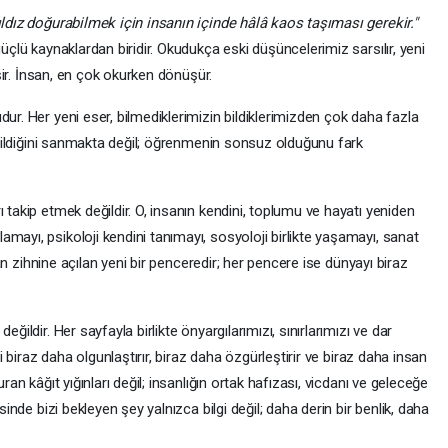
ıldız doğurabilmek için insanın içinde hâlâ kaos taşıması gerekir."
güçlü kaynaklardan biridir. Okudukça eski düşüncelerimiz sarsılır, yeni
ğişir. İnsan, en çok okurken dönüşür.
ur. Her yeni eser, bilmediklerimizin bildiklerimizden çok daha fazla
yi bildiğini sanmakta değil; öğrenmenin sonsuz olduğunu fark
 takip etmek değildir. O, insanın kendini, toplumu ve hayatı yeniden
mayı, psikoloji kendini tanımayı, sosyoloji birlikte yaşamayı, sanat
nsan zihnine açılan yeni bir penceredir; her pencere ise dünyayı biraz
ğildir. Her sayfayla birlikte önyargılarımızı, sınırlarımızı ve dar
zi biraz daha olgunlaştırır, biraz daha özgürleştirir ve biraz daha insan
ran kâğıt yığınları değil; insanlığın ortak hafızası, vicdanı ve geleceğe
sinde bizi bekleyen şey yalnızca bilgi değil; daha derin bir benlik, daha