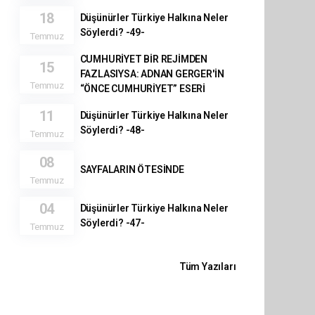
18
Düşünürler Türkiye Halkına Neler
Söylerdi? -49-
Temmuz
CUMHURİYET BİR REJİMDEN
15
FAZLASIYSA: ADNAN GERGER'İN
Temmuz
“ÖNCE CUMHURİYET” ESERİ
11
Düşünürler Türkiye Halkına Neler
Söylerdi? -48-
Temmuz
08
SAYFALARIN ÖTESİNDE
Temmuz
04
Düşünürler Türkiye Halkına Neler
Söylerdi? -47-
Temmuz
Tüm Yazıları