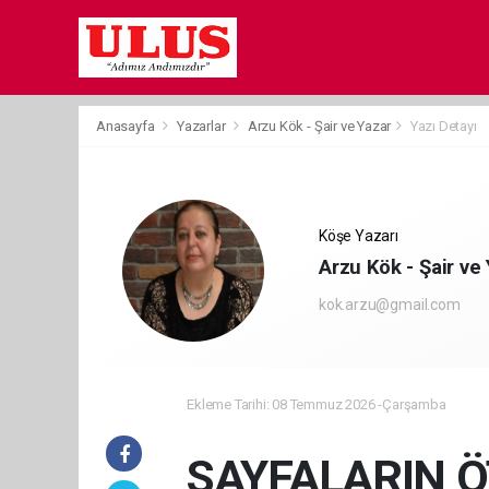
Anasayfa
Yazarlar
Arzu Kök - Şair ve Yazar
Yazı Detayı
Köşe Yazarı
Arzu Kök - Şair ve
kok.arzu@gmail.com
Ekleme Tarihi: 08 Temmuz 2026 -Çarşamba
SAYFALARIN Ö