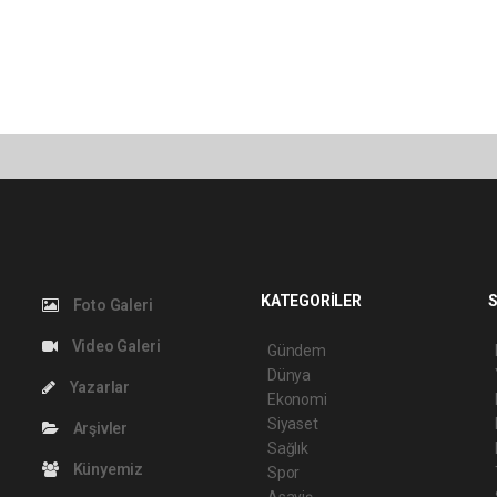
KATEGORİLER
S
Foto Galeri
Video Galeri
Gündem
Dünya
Yazarlar
Ekonomi
Siyaset
Arşivler
Sağlık
Künyemiz
Spor
Asayiş