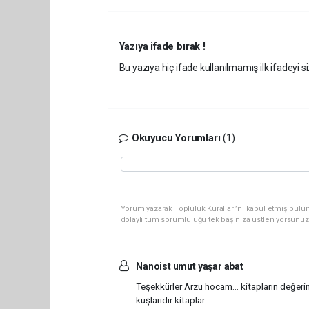
Yazıya ifade bırak !
Bu yazıya hiç ifade kullanılmamış ilk ifadeyi si
Okuyucu Yorumları
(1)
Yorum yazarak Topluluk Kuralları’nı kabul etmiş bulu
dolaylı tüm sorumluluğu tek başınıza üstleniyorsunuz
Nanoist umut yaşar abat
Teşekkürler Arzu hocam... kitapların değeri
kuşlarıdır kitaplar...