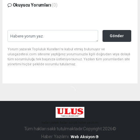
Okuyucu Yorumları
(0)
Gönder
Yorum yazarak Topluluk Kuralları’nı kabul etmiş bulunuyor ve
ulusgazetesi.com sitesine yaptığınız yorumunuzla ilgili doğrudan veya dolaylı
tüm sorumluluğu tek başınıza üstleniyorsunuz. Yazılan tüm yorumlardan site
yönetimi hiçbir şekilde sorumlu tutulamaz.
haber paketi
haber scripti
haber yazılımı
Tüm hakları saklı tutulmaktadır.Copyright 2026©
Haber Yazılımı:
Web Aksiyon ®