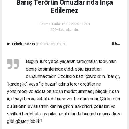
Barış Terörün Omuzlarında İnşa
Edilemez
Ekleme Tarihi: 12.05.2026 - 12:51
254+ kez okundu.
Erkek
|
Kadın
(Haberi Sesli Oku)
Bugün Türkiye’de yaşanan tartışmalar, toplumun
geniş kesimlerinde ciddi soru işaretleri
oluşturmaktadır. Özellikle bazı çevrelerin, “barış”,
“kardeşlik” veya “iç huzur” adına terör örgütlerine
yönelmesi ve adeta onlardan medet umması, birçok insan
için şaşırtıcı ve kabul edilmesi zor bir durumdur. Çünkü dün
bu ülkenin evlatlarının kanına giren, askerleri, polisleri ve
sivilleri hedef alan yapılar nasıl olur da bugün barışın adresi
gibi gösterilebilir?