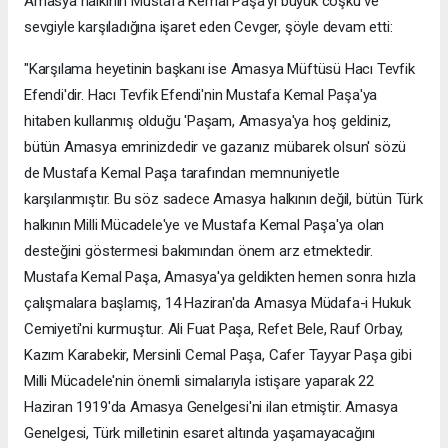
Amasya halkının Mustafa Kemal Paşa'yı büyük coşku ve
sevgiyle karşıladığına işaret eden Cevger, şöyle devam etti:
"Karşılama heyetinin başkanı ise Amasya Müftüsü Hacı Tevfik
Efendi'dir. Hacı Tevfik Efendi'nin Mustafa Kemal Paşa'ya
hitaben kullanmış olduğu 'Paşam, Amasya'ya hoş geldiniz,
bütün Amasya emrinizdedir ve gazanız mübarek olsun' sözü
de Mustafa Kemal Paşa tarafından memnuniyetle
karşılanmıştır. Bu söz sadece Amasya halkının değil, bütün Türk
halkının Milli Mücadele'ye ve Mustafa Kemal Paşa'ya olan
desteğini göstermesi bakımından önem arz etmektedir.
Mustafa Kemal Paşa, Amasya'ya geldikten hemen sonra hızla
çalışmalara başlamış, 14 Haziran'da Amasya Müdafa-i Hukuk
Cemiyeti'ni kurmuştur. Ali Fuat Paşa, Refet Bele, Rauf Orbay,
Kazım Karabekir, Mersinli Cemal Paşa, Cafer Tayyar Paşa gibi
Milli Mücadele'nin önemli simalarıyla istişare yaparak 22
Haziran 1919'da Amasya Genelgesi'ni ilan etmiştir. Amasya
Genelgesi, Türk milletinin esaret altında yaşamayacağını