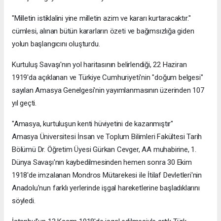
"Milletin istiklalini yine milletin azim ve kararı kurtaracaktır."
cümlesi, alınan bütün kararların özeti ve bağımsızlığa giden
yolun başlangıcını oluşturdu.
Kurtuluş Savaşı'nın yol haritasının belirlendiği, 22 Haziran
1919'da açıklanan ve Türkiye Cumhuriyeti'nin "doğum belgesi"
sayılan Amasya Genelgesi'nin yayımlanmasının üzerinden 107
yıl geçti.
"Amasya, kurtuluşun kenti hüviyetini de kazanmıştır"
Amasya Üniversitesi İnsan ve Toplum Bilimleri Fakültesi Tarih
Bölümü Dr. Öğretim Üyesi Gürkan Cevger, AA muhabirine, 1.
Dünya Savaşı'nın kaybedilmesinden hemen sonra 30 Ekim
1918'de imzalanan Mondros Mütarekesi ile İtilaf Devletleri'nin
Anadolu'nun farklı yerlerinde işgal hareketlerine başladıklarını
söyledi.