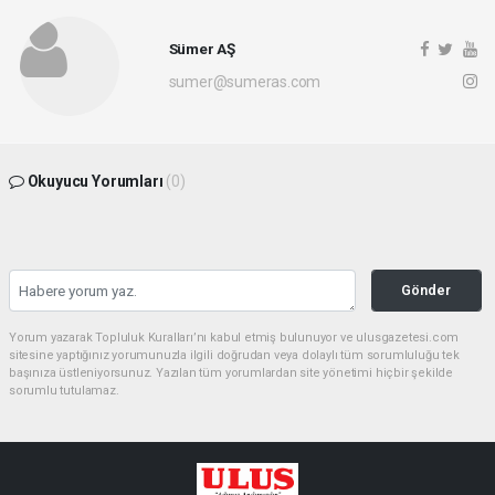
Sümer AŞ
sumer@sumeras.com
Okuyucu Yorumları
(0)
Gönder
Yorum yazarak Topluluk Kuralları’nı kabul etmiş bulunuyor ve ulusgazetesi.com
sitesine yaptığınız yorumunuzla ilgili doğrudan veya dolaylı tüm sorumluluğu tek
başınıza üstleniyorsunuz. Yazılan tüm yorumlardan site yönetimi hiçbir şekilde
sorumlu tutulamaz.