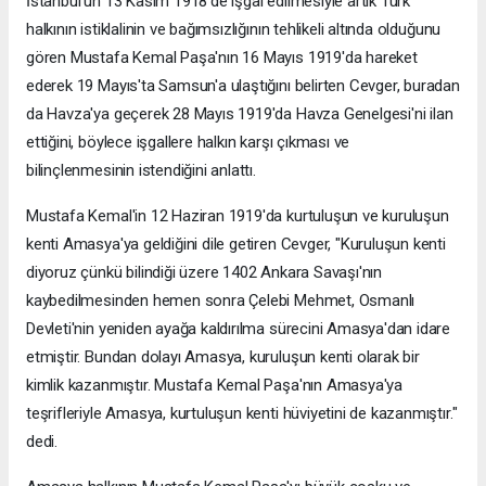
İstanbul'un 13 Kasım 1918'de işgal edilmesiyle artık Türk
halkının istiklalinin ve bağımsızlığının tehlikeli altında olduğunu
gören Mustafa Kemal Paşa'nın 16 Mayıs 1919'da hareket
ederek 19 Mayıs'ta Samsun'a ulaştığını belirten Cevger, buradan
da Havza'ya geçerek 28 Mayıs 1919'da Havza Genelgesi'ni ilan
ettiğini, böylece işgallere halkın karşı çıkması ve
bilinçlenmesinin istendiğini anlattı.
Mustafa Kemal'in 12 Haziran 1919'da kurtuluşun ve kuruluşun
kenti Amasya'ya geldiğini dile getiren Cevger, "Kuruluşun kenti
diyoruz çünkü bilindiği üzere 1402 Ankara Savaşı'nın
kaybedilmesinden hemen sonra Çelebi Mehmet, Osmanlı
Devleti'nin yeniden ayağa kaldırılma sürecini Amasya'dan idare
etmiştir. Bundan dolayı Amasya, kuruluşun kenti olarak bir
kimlik kazanmıştır. Mustafa Kemal Paşa'nın Amasya'ya
teşrifleriyle Amasya, kurtuluşun kenti hüviyetini de kazanmıştır."
dedi.