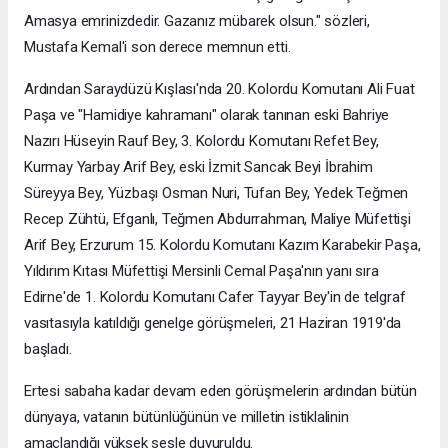
Amasya emrinizdedir. Gazanız mübarek olsun." sözleri,
Mustafa Kemal'i son derece memnun etti.
Ardından Saraydüzü Kışlası'nda 20. Kolordu Komutanı Ali Fuat
Paşa ve "Hamidiye kahramanı" olarak tanınan eski Bahriye
Nazırı Hüseyin Rauf Bey, 3. Kolordu Komutanı Refet Bey,
Kurmay Yarbay Arif Bey, eski İzmit Sancak Beyi İbrahim
Süreyya Bey, Yüzbaşı Osman Nuri, Tufan Bey, Yedek Teğmen
Recep Zühtü, Efganlı, Teğmen Abdurrahman, Maliye Müfettişi
Arif Bey, Erzurum 15. Kolordu Komutanı Kazım Karabekir Paşa,
Yıldırım Kıtası Müfettişi Mersinli Cemal Paşa'nın yanı sıra
Edirne'de 1. Kolordu Komutanı Cafer Tayyar Bey'in de telgraf
vasıtasıyla katıldığı genelge görüşmeleri, 21 Haziran 1919'da
başladı.
Ertesi sabaha kadar devam eden görüşmelerin ardından bütün
dünyaya, vatanın bütünlüğünün ve milletin istiklalinin
amaçlandığı yüksek sesle duyuruldu.