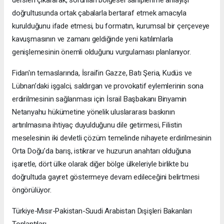
dersleri çıkararak, sorunları bölgesel sahiplenme anlayışı
doğrultusunda ortak çabalarla bertaraf etmek amacıyla
kurulduğunu ifade etmesi, bu formatın, kurumsal bir çerçeveye
kavuşmasının ve zamanı geldiğinde yeni katılımlarla
genişlemesinin önemli olduğunu vurgulaması planlanıyor.
Fidan'ın temaslarında, İsrail’in Gazze, Batı Şeria, Kudüs ve
Lübnan’daki işgalci, saldırgan ve provokatif eylemlerinin sona
erdirilmesinin sağlanması için İsrail Başbakanı Binyamin
Netanyahu hükümetine yönelik uluslararası baskının
artırılmasına ihtiyaç duyulduğunu dile getirmesi, Filistin
meselesinin iki devletli çözüm temelinde nihayete erdirilmesinin
Orta Doğu’da barış, istikrar ve huzurun anahtarı olduğuna
işaretle, dört ülke olarak diğer bölge ülkeleriyle birlikte bu
doğrultuda gayret göstermeye devam edileceğini belirtmesi
öngörülüyor.
Türkiye-Mısır-Pakistan-Suudi Arabistan Dışişleri Bakanları