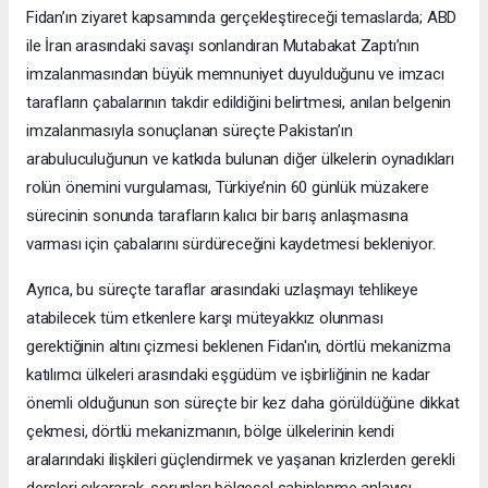
Fidan’ın ziyaret kapsamında gerçekleştireceği temaslarda; ABD
ile İran arasındaki savaşı sonlandıran Mutabakat Zaptı’nın
imzalanmasından büyük memnuniyet duyulduğunu ve imzacı
tarafların çabalarının takdir edildiğini belirtmesi, anılan belgenin
imzalanmasıyla sonuçlanan süreçte Pakistan’ın
arabuluculuğunun ve katkıda bulunan diğer ülkelerin oynadıkları
rolün önemini vurgulaması, Türkiye’nin 60 günlük müzakere
sürecinin sonunda tarafların kalıcı bir barış anlaşmasına
varması için çabalarını sürdüreceğini kaydetmesi bekleniyor.
Ayrıca, bu süreçte taraflar arasındaki uzlaşmayı tehlikeye
atabilecek tüm etkenlere karşı müteyakkız olunması
gerektiğinin altını çizmesi beklenen Fidan'ın, dörtlü mekanizma
katılımcı ülkeleri arasındaki eşgüdüm ve işbirliğinin ne kadar
önemli olduğunun son süreçte bir kez daha görüldüğüne dikkat
çekmesi, dörtlü mekanizmanın, bölge ülkelerinin kendi
aralarındaki ilişkileri güçlendirmek ve yaşanan krizlerden gerekli