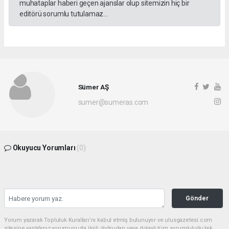
muhataplar haberi geçen ajanslar olup sitemizin hiç bir
editörü sorumlu tutulamaz...
Sümer AŞ
sumer@sumeras.com
Okuyucu Yorumları
(0)
Gönder
Yorum yazarak Topluluk Kuralları’nı kabul etmiş bulunuyor ve ulusgazetesi.com
sitesine yaptığınız yorumunuzla ilgili doğrudan veya dolaylı tüm sorumluluğu tek