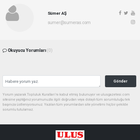
Sümer AŞ
sumer@sumeras.com
Okuyucu Yorumları
(0)
Gönder
Yorum yazarak Topluluk Kuralları’nı kabul etmiş bulunuyor ve ulusgazetesi.com
sitesine yaptığınız yorumunuzla ilgili doğrudan veya dolaylı tüm sorumluluğu tek
başınıza üstleniyorsunuz. Yazılan tüm yorumlardan site yönetimi hiçbir şekilde
sorumlu tutulamaz.