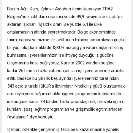
Bugün Ağrı, Kars, Iğdır ve Ardahan illerini kapsayan TRA2
Bölgesi'nde, istihdam oranının yüzde 49,9 seviyesine ulaştığını
aktaran Işıkhan, "İşsizlik oranı ise yüzde 6,4 ile ülke
ortalamasının altında seyretmektedir. Bölge ekonomisinde
tarım, sanayi ve hizmetler sektörleri birbirini tamamlayan güçlü
bir yapı oluşturmaktadır. İŞKUR aracılığıyla vatandaşlarımızın iş
bulmasına, işverenlerimizin ise ihtiyaç duyduğu iş gücüne
ulaşmasına katkı sağlıyoruz. Kars’ta 2002 yılından bugüne
kadar 26 binden fazla vatandaşımızın işe yerleşmesine aracılık
ettik. Sadece bu yılın ilk beş ayında işverenlerimiz tarafından
543 açık iş talebi İŞKUR’a iletilmiştir. Nitelikli iş gücü oluşturmak
amacıyla yürüttüğümüz aktif işgücü programları kapsamında
ise bugüne kadar 14 binden fazla vatandaşımız, mesleki eğitim
kursları, işbaşı eğitim programları ve girişimcilik eğitimlerinden
faydalandı." diye konuştu.
Işıkhan, özellikle gençlerin iş tecrübesi kazanmasına yönelik