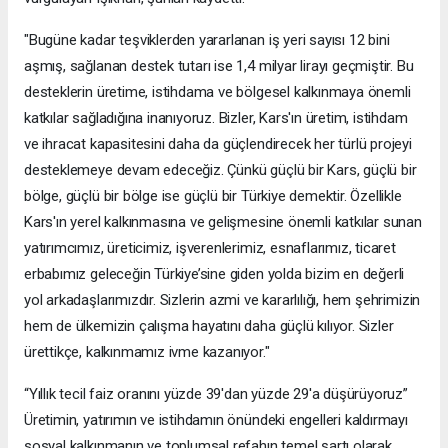
"Bugüne kadar teşviklerden yararlanan iş yeri sayısı 12 bini
aşmış, sağlanan destek tutarı ise 1,4 milyar lirayı geçmiştir. Bu
desteklerin üretime, istihdama ve bölgesel kalkınmaya önemli
katkılar sağladığına inanıyoruz. Bizler, Kars'ın üretim, istihdam
ve ihracat kapasitesini daha da güçlendirecek her türlü projeyi
desteklemeye devam edeceğiz. Çünkü güçlü bir Kars, güçlü bir
bölge, güçlü bir bölge ise güçlü bir Türkiye demektir. Özellikle
Kars'ın yerel kalkınmasına ve gelişmesine önemli katkılar sunan
yatırımcımız, üreticimiz, işverenlerimiz, esnaflarımız, ticaret
erbabımız geleceğin Türkiye’sine giden yolda bizim en değerli
yol arkadaşlarımızdır. Sizlerin azmi ve kararlılığı, hem şehrimizin
hem de ülkemizin çalışma hayatını daha güçlü kılıyor. Sizler
ürettikçe, kalkınmamız ivme kazanıyor."
“Yıllık tecil faiz oranını yüzde 39'dan yüzde 29'a düşürüyoruz”
Üretimin, yatırımın ve istihdamın önündeki engelleri kaldırmayı
sosyal kalkınmanın ve toplumsal refahın temel şartı olarak