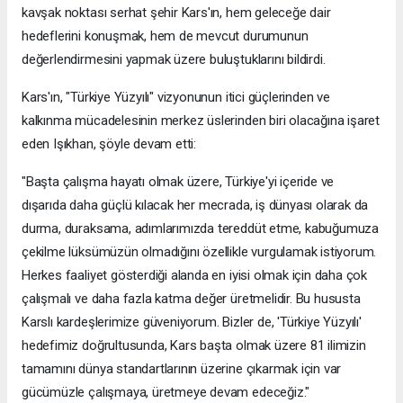
kavşak noktası serhat şehir Kars'ın, hem geleceğe dair
hedeflerini konuşmak, hem de mevcut durumunun
değerlendirmesini yapmak üzere buluştuklarını bildirdi.
Kars'ın, "Türkiye Yüzyılı" vizyonunun itici güçlerinden ve
kalkınma mücadelesinin merkez üslerinden biri olacağına işaret
eden Işıkhan, şöyle devam etti:
"Başta çalışma hayatı olmak üzere, Türkiye'yi içeride ve
dışarıda daha güçlü kılacak her mecrada, iş dünyası olarak da
durma, duraksama, adımlarımızda tereddüt etme, kabuğumuza
çekilme lüksümüzün olmadığını özellikle vurgulamak istiyorum.
Herkes faaliyet gösterdiği alanda en iyisi olmak için daha çok
çalışmalı ve daha fazla katma değer üretmelidir. Bu hususta
Karslı kardeşlerimize güveniyorum. Bizler de, 'Türkiye Yüzyılı'
hedefimiz doğrultusunda, Kars başta olmak üzere 81 ilimizin
tamamını dünya standartlarının üzerine çıkarmak için var
gücümüzle çalışmaya, üretmeye devam edeceğiz."