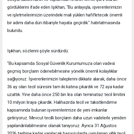
gördüklerini ifade eden Işıkhan, "Bu anlayışla, işverenlerimizin
ve işletmelerimizin üzerindeki mali yükleri hafifletecek önemli
bir adımı daha dün itibariyle hayata geçirdik." hatırlatmasında
bulundu.
Işıkhan, sözlerini şöyle sürdürdü:
"Bu kapsamda Sosyal Güvenlik Kurumumuza olan vadesi
geçmiş borçların ödenebilmesine yönelik önemli kolaylıklar
sağlıyoruz. İşverenlerimizin taleplerini dikkate alarak, daha önce
36 ay olan tecil süresini tam iki katına çıkardık ve 72 aya kadar
uzattık. Yine daha önce 250 bin lira olan teminatsız tecil limitini
10 milyon liraya çıkardık. Halihazırda tecil ve taksitlendirme
kapsamında bulunan işverenlerimize de yeni imkanlar
getiriyoruz. Mevcut tecilli borçların daha uzun vadelerle yeniden
yapılandırılabilmesine olanak tanıyoruz. Ayrıca 31 Ağustos
2026 tarihine kadar yapılacak başvurularda uygulanan yıllık tecil