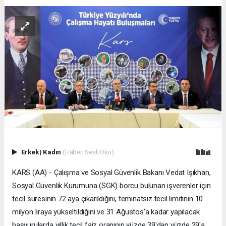
Erkek
|
Kadın
(Haberi Sesli Oku)
KARS (AA) - Çalışma ve Sosyal Güvenlik Bakanı Vedat Işıkhan,
Sosyal Güvenlik Kurumuna (SGK) borcu bulunan işverenler için
tecil süresinin 72 aya çıkarıldığını, teminatsız tecil limitinin 10
milyon liraya yükseltildiğini ve 31 Ağustos'a kadar yapılacak
başvurularda yıllık tecil faiz oranının yüzde 39'dan yüzde 29'a