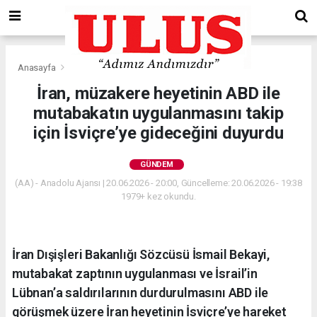
Anasayfa
Gündem
İran, müzakere heyetinin ABD ile
mutabakatın uygulanmasını takip
için İsviçre’ye gideceğini duyurdu
GÜNDEM
(AA) - Anadolu Ajansı | 20.06.2026 - 20:00, Güncelleme: 20.06.2026 - 19:38
1979+ kez okundu.
İran Dışişleri Bakanlığı Sözcüsü İsmail Bekayi,
mutabakat zaptının uygulanması ve İsrail’in
Lübnan’a saldırılarının durdurulmasını ABD ile
görüşmek üzere İran heyetinin İsviçre’ye hareket