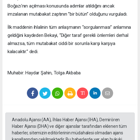
Boğazı'nın açılması konusunda adımlar atıldığını ancak
imzalanan mutabakat zaptının ”bir bütün” olduğunu vurguladı.
İlk maddenin ihlalinin tüm anlaşmanın “sorgulanması” anlamına
geldiğini kaydeden Bekayi, “Diğer taraf gerekli önlemleri derhal
almazsa, tüm mutabakat ciddi bir sorunla karşı karşıya
kalacaktır.” dedi.
Muhabir: Haydar Şahin, Tolga Akbaba
Anadolu Ajansı (AA), İhlas Haber Ajansı (İHA), Demirören
Haber Ajansı (DHA) ve diğer ajanslar tarafından eklenen tüm
haberler, sitemizin editörlerinin müdahalesi olmadan ajans
kanallarından çekilmektedir. Bu haberlerde yer alan hukuki