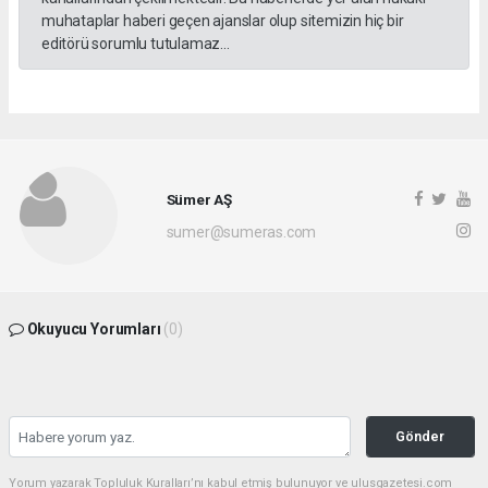
muhataplar haberi geçen ajanslar olup sitemizin hiç bir
editörü sorumlu tutulamaz...
Sümer AŞ
sumer@sumeras.com
Okuyucu Yorumları
(0)
Gönder
Yorum yazarak Topluluk Kuralları’nı kabul etmiş bulunuyor ve ulusgazetesi.com