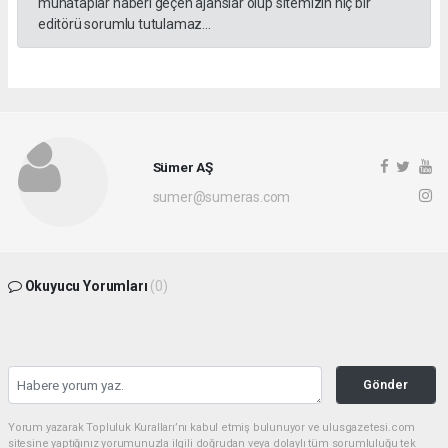
muhataplar haberi geçen ajanslar olup sitemizin hiç bir
editörü sorumlu tutulamaz...
Sümer AŞ
sumer@sumeras.com
Okuyucu Yorumları
(0)
Gönder
Yorum yazarak Topluluk Kuralları’nı kabul etmiş bulunuyor ve ulusgazetesi.com
sitesine yaptığınız yorumunuzla ilgili doğrudan veya dolaylı tüm sorumluluğu tek