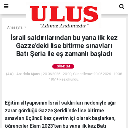
Anasayfa
Gündem
İsrail saldırılarından bu yana ilk kez
Gazze'deki lise bitirme sınavları
Batı Şeria ile eş zamanlı başladı
GÜNDEM
(AA) - Anadolu Ajansı | 20.06.2026 - 20:00, Güncelleme: 20.06.2026 - 19:38
1961+ kez okundu.
Eğitim altyapısının İsrail saldırıları nedeniyle ağır
zarar gördüğü Gazze Şeridi'nde lise bitirme
sınavları üçüncü kez çevrim içi olarak başlarken,
öğrenciler Ekim 2023'ten bu yana ilk kez Batı