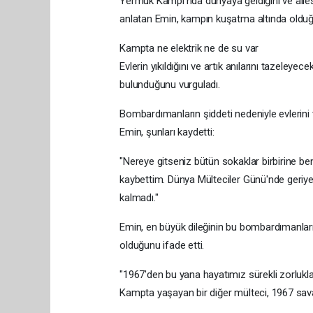
Yermuk Kampı'nda dünyaya geldiğini ve ailesini
anlatan Emin, kampın kuşatma altında olduğu 
Kampta ne elektrik ne de su var
Evlerin yıkıldığını ve artık anılarını tazeley
bulunduğunu vurguladı.
Bombardımanların şiddeti nedeniyle evlerini 
Emin, şunları kaydetti:
"Nereye gitseniz bütün sokaklar birbirine b
kaybettim. Dünya Mülteciler Günü'nde geriye, 
kalmadı."
Emin, en büyük dileğinin bu bombardımanlar
olduğunu ifade etti.
"1967'den bu yana hayatımız sürekli zorlukla
Kampta yaşayan bir diğer mülteci, 1967 sa