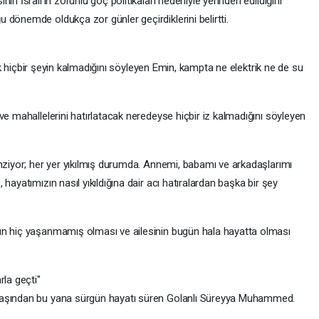
n İsrail'in zorunlu göç politikaları nedeniyle yerinden edildiğini
dönemde oldukça zor günler geçirdiklerini belirtti.
ecek hiçbir şeyin kalmadığını söyleyen Emin, kampta ne elektrik ne de su
ve mahallelerini hatırlatacak neredeyse hiçbir iz kalmadığını söyleyen
enziyor; her yer yıkılmış durumda. Annemi, babamı ve arkadaşlarımı
hayatımızın nasıl yıkıldığına dair acı hatıralardan başka bir şey
ın hiç yaşanmamış olması ve ailesinin bugün hala hayatta olması
rla geçti"
vaşından bu yana sürgün hayatı süren Golanlı Süreyya Muhammed.