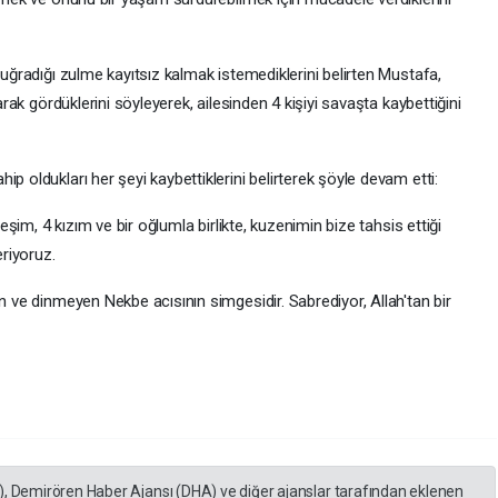
 uğradığı zulme kayıtsız kalmak istemediklerini belirten Mustafa,
larak gördüklerini söyleyerek, ailesinden 4 kişiyi savaşta kaybettiğini
p oldukları her şeyi kaybettiklerini belirterek şöyle devam etti:
 eşim, 4 kızım ve bir oğlumla birlikte, kuzenimin bize tahsis ettiği
riyoruz.
n ve dinmeyen Nekbe acısının simgesidir. Sabrediyor, Allah'tan bir
), Demirören Haber Ajansı (DHA) ve diğer ajanslar tarafından eklenen