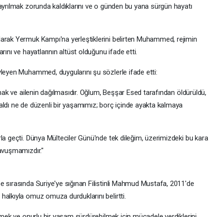
 ayrılmak zorunda kaldıklarını ve o günden bu yana sürgün hayatı
larak Yermuk Kampı'na yerleştiklerini belirten Muhammed, rejimin
rını ve hayatlarının altüst olduğunu ifade etti.
yleyen Muhammed, duygularını şu sözlerle ifade etti:
lmak ve ailenin dağılmasıdır. Oğlum, Beşşar Esed tarafından öldürüldü,
aldı ne de düzenli bir yaşamımız; borç içinde ayakta kalmaya
la geçti. Dünya Mülteciler Günü'nde tek dileğim, üzerimizdeki bu kara
kavuşmamızdır."
e sırasında Suriye'ye sığınan Filistinli Mahmud Mustafa, 2011'de
halkıyla omuz omuza durduklarını belirtti.
ilmek ve onurlu bir yaşam sürdürebilmek için mücadele verdiklerini