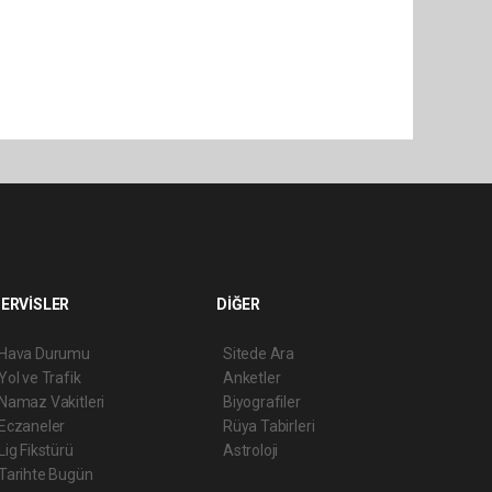
ERVİSLER
DİĞER
Hava Durumu
Sitede Ara
Yol ve Trafik
Anketler
Namaz Vakitleri
Biyografiler
Eczaneler
Rüya Tabirleri
Lig Fikstürü
Astroloji
Tarihte Bugün