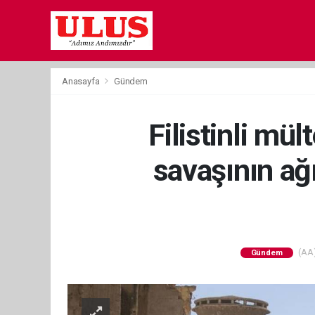
Anasayfa
Gündem
Filistinli mü
savaşının ağ
(AA)
Gündem