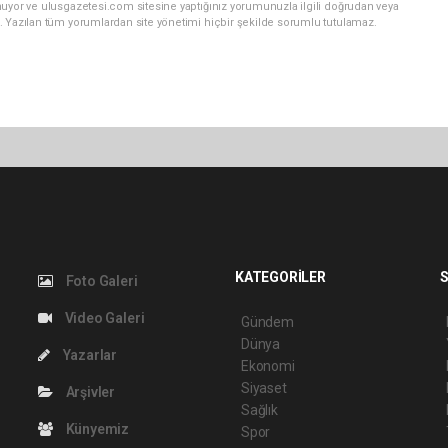
nuyor ve ulusgazetesi.com sitesine yaptığınız yorumunuzla ilgili doğrudan veya
. Yazılan tüm yorumlardan site yönetimi hiçbir şekilde sorumlu tutulamaz.
KATEGORİLER
S
Foto Galeri
Video Galeri
Gündem
Dünya
Yazarlar
Ekonomi
Siyaset
Arşivler
Sağlık
Künyemiz
Spor