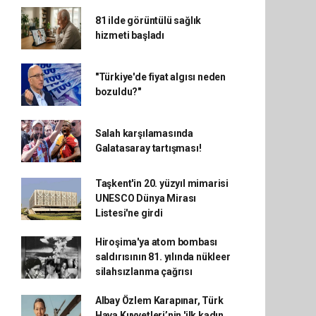
81 ilde görüntülü sağlık
hizmeti başladı
"Türkiye'de fiyat algısı neden
bozuldu?"
Salah karşılamasında
Galatasaray tartışması!
Taşkent'in 20. yüzyıl mimarisi
UNESCO Dünya Mirası
Listesi'ne girdi
Hiroşima'ya atom bombası
saldırısının 81. yılında nükleer
silahsızlanma çağrısı
Albay Özlem Karapınar, Türk
Hava Kuvvetleri’nin 'ilk kadın