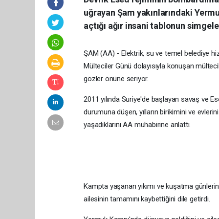
uğrayan Şam yakınlarındaki Yermuk
açtığı ağır insani tablonun simgele
ŞAM (AA) - Elektrik, su ve temel belediye
Mülteciler Günü dolayısıyla konuşan mültecile
gözler önüne seriyor.
2011 yılında Suriye'de başlayan savaş ve Esed
durumuna düşen, yılların birikimini ve evler
yaşadıklarını AA muhabirine anlattı.
Kampta yaşanan yıkımı ve kuşatma günlerini an
ailesinin tamamını kaybettiğini dile getirdi.