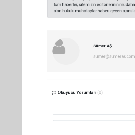
tüm haberler, sitemizin editörlerinin müdaha
alan hukuki muhataplar haberi geçen ajanslar
Sümer AŞ
sumer@sumeras.com
Okuyucu Yorumları
(0)