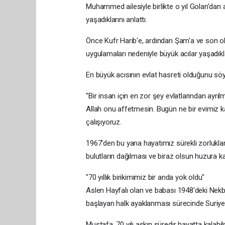
Muhammed ailesiyle birlikte o yıl Golan'dan
yaşadıklarını anlattı.
Önce Kufr Harib'e, ardından Şam'a ve son o
uygulamaları nedeniyle büyük acılar yaşadıkla
En büyük acısının evlat hasreti olduğunu sö
"Bir insan için en zor şey evlatlarından ayrı
Allah onu affetmesin. Bugün ne bir evimiz k
çalışıyoruz.
1967'den bu yana hayatımız sürekli zorluklar
bulutların dağılması ve biraz olsun huzura 
"70 yıllık birikimimiz bir anda yok oldu"
Aslen Hayfalı olan ve babası 1948'deki Nekb
başlayan halk ayaklanması sürecinde Suriye 
Mustafa, 70 yılı aşkın süredir hayatta kalab