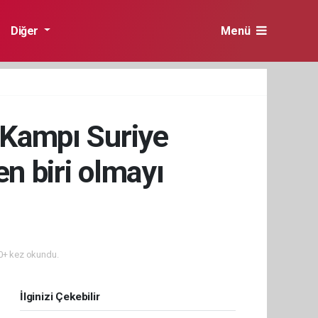
Diğer
Menü
k Kampı Suriye
n biri olmayı
+ kez okundu.
İlginizi Çekebilir