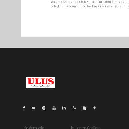
Yorum yazarak Topluluk Kuralları’nı kabul etmiş bulu
dolaylı tüm sorumluluğu tek başınıza üstleniyorsunuz
Pro-0.056
Hakkımızda
Kullanım Şartları