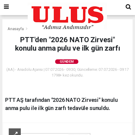
Anasayfa
Gündem
PTT'den "2026 NATO Zirvesi"
konulu anma pulu ve ilk gün zarfı
GÜNDEM
(AA) - Anadolu Ajansı | 07.07.2026 - 09:30, Güncelleme: 07.07.2026 - 09:17
1798+ kez okundu.
PTT AŞ tarafından "2026 NATO Zirvesi" konulu
anma pulu ile ilk gün zarfı tedavüle sunuldu.