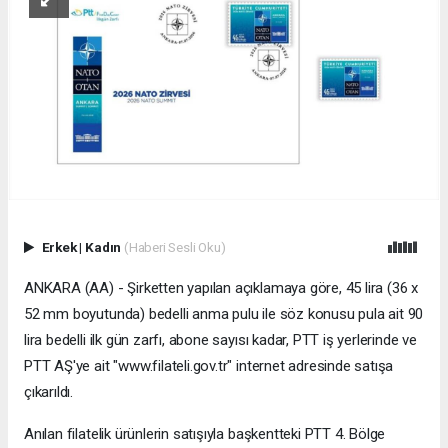
Erkek
|
Kadın
(Haberi Sesli Oku)
ANKARA (AA) - Şirketten yapılan açıklamaya göre, 45 lira (36 x
52 mm boyutunda) bedelli anma pulu ile söz konusu pula ait 90
lira bedelli ilk gün zarfı, abone sayısı kadar, PTT iş yerlerinde ve
PTT AŞ'ye ait "www.filateli.gov.tr" internet adresinde satışa
çıkarıldı.
Anılan filatelik ürünlerin satışıyla başkentteki PTT 4. Bölge