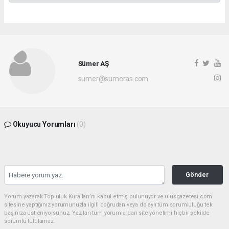
Sümer AŞ
sumer@sumeras.com
Okuyucu Yorumları
(0)
Gönder
Yorum yazarak Topluluk Kuralları’nı kabul etmiş bulunuyor ve ulusgazetesi.com
sitesine yaptığınız yorumunuzla ilgili doğrudan veya dolaylı tüm sorumluluğu tek
başınıza üstleniyorsunuz. Yazılan tüm yorumlardan site yönetimi hiçbir şekilde
sorumlu tutulamaz.