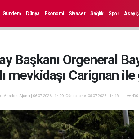
Gündem
Dünya
Ekonomi
Siyaset
Sağlık
Spor
Asayiş
y Başkanı Orgeneral Bay
ı mevkidaşı Carignan ile
 - Anadolu Ajansı | 06.07.2026 - 14:30, Güncelleme: 06.07.2026 - 14:18
4304