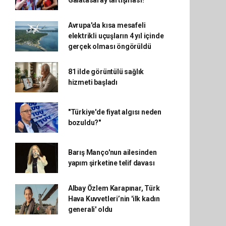
Galatasaray tartışması!
Avrupa'da kısa mesafeli
elektrikli uçuşların 4 yıl içinde
gerçek olması öngörüldü
81 ilde görüntülü sağlık
hizmeti başladı
"Türkiye'de fiyat algısı neden
bozuldu?"
Barış Manço'nun ailesinden
yapım şirketine telif davası
Albay Özlem Karapınar, Türk
Hava Kuvvetleri’nin 'ilk kadın
generali' oldu