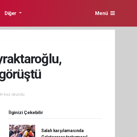
Diğer
Menü
raktaroğlu,
 görüştü
+ kez okundu.
İlginizi Çekebilir
Salah karşılamasında