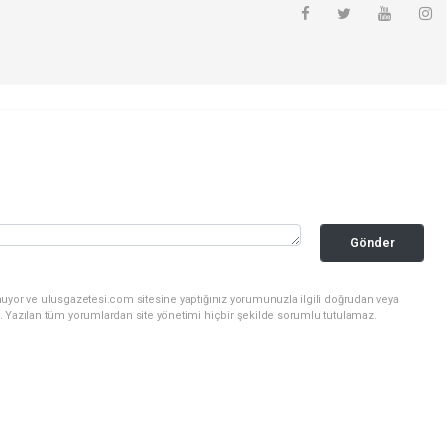
Gönder
nuyor ve ulusgazetesi.com sitesine yaptığınız yorumunuzla ilgili doğrudan veya
. Yazılan tüm yorumlardan site yönetimi hiçbir şekilde sorumlu tutulamaz.