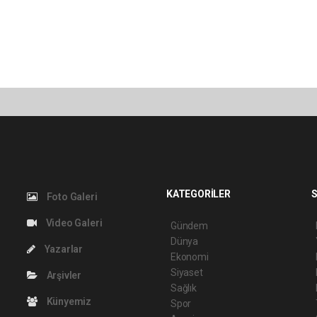
KATEGORİLER
S
Foto Galeri
Video Galeri
Gündem
Dünya
Yazarlar
Ekonomi
Siyaset
Arşivler
Sağlık
Künyemiz
Spor