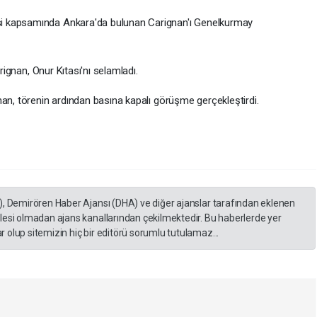
i kapsamında Ankara'da bulunan Carignan'ı Genelkurmay
arignan, Onur Kıtası'nı selamladı.
​​​​​​,​ törenin ardından basına kapalı görüşme gerçekleştirdi.
), Demirören Haber Ajansı (DHA) ve diğer ajanslar tarafından eklenen
lesi olmadan ajans kanallarından çekilmektedir. Bu haberlerde yer
 olup sitemizin hiç bir editörü sorumlu tutulamaz...