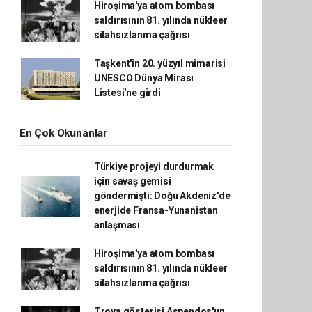
Hiroşima'ya atom bombası
saldırısının 81. yılında nükleer
silahsızlanma çağrısı
Taşkent'in 20. yüzyıl mimarisi
UNESCO Dünya Mirası
Listesi'ne girdi
En Çok Okunanlar
Türkiye projeyi durdurmak
için savaş gemisi
göndermişti: Doğu Akdeniz'de
enerjide Fransa-Yunanistan
anlaşması
Hiroşima'ya atom bombası
saldırısının 81. yılında nükleer
silahsızlanma çağrısı
Troya gösterisi Aspendos'un