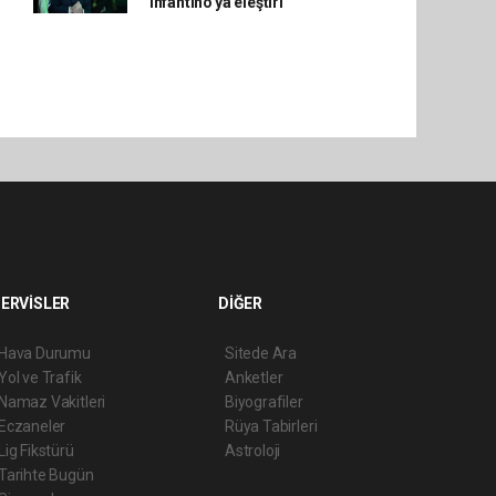
Infantino'ya eleştiri
ERVİSLER
DİĞER
Hava Durumu
Sitede Ara
Yol ve Trafik
Anketler
Namaz Vakitleri
Biyografiler
Eczaneler
Rüya Tabirleri
Lig Fikstürü
Astroloji
Tarihte Bugün