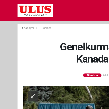
Anasayfa
Gündem
Genelkurma
Kanadal
(AA)
Gündem