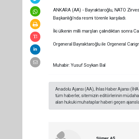
ANKARA (AA) - Bayraktaroğlu, NATO Zirves
Başkanlığı'nda resmi törenle karşıladı.
İki ülkenin milli marşları çalındıktan sonra C
Orgeneral Bayraktaroğlu ile Orgeneral Carignan
Muhabir: Yusuf Soykan Bal
Anadolu Ajansı (AA), İhlas Haber Ajansı (İHA
tüm haberler, sitemizin editörlerinin müdaha
alan hukuki muhataplar haberi geçen ajanslar
Sümer AŞ