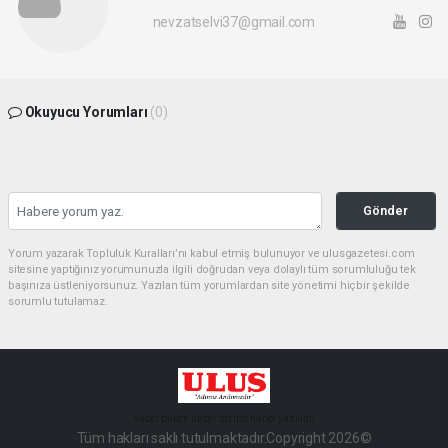
nevzatselvi37@gmail.com
Okuyucu Yorumları
(0)
Gönder
Yorum yazarak Topluluk Kuralları’nı kabul etmiş bulunuyor ve ulusgazetesi.com
sitesine yaptığınız yorumunuzla ilgili doğrudan veya dolaylı tüm sorumluluğu tek
başınıza üstleniyorsunuz. Yazılan tüm yorumlardan site yönetimi hiçbir şekilde
sorumlu tutulamaz.
haber paketi
haber scripti
haber yazılımı
Tüm hakları saklı tutulmaktadır.Copyright 2026©