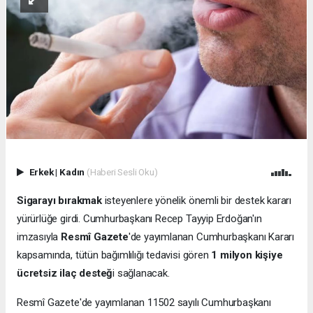
Erkek
|
Kadın
(Haberi Sesli Oku)
Sigarayı bırakmak
isteyenlere yönelik önemli bir destek kararı
yürürlüğe girdi. Cumhurbaşkanı Recep Tayyip Erdoğan'ın
imzasıyla
Resmî Gazete
'de yayımlanan Cumhurbaşkanı Kararı
kapsamında, tütün bağımlılığı tedavisi gören
1 milyon kişiye
ücretsiz ilaç desteğ
i sağlanacak.
Resmî Gazete'de yayımlanan 11502 sayılı Cumhurbaşkanı