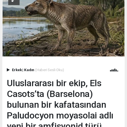
Erkek
|
Kadın
(Haberi Sesli Oku)
Uluslararası bir ekip, Els
Casots’ta (Barselona)
bulunan bir kafatasından
Paludocyon moyasolai adlı
yeni bir amfisyonid türü