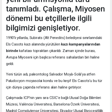
tanımladı. Çalışma, Miyosen
dönemi bu etçillerle ilgili
bilgimizi genişletiyor.
1990’lı yıllarda, Subirats (Alt Penedès) belediyesi sınırlarındaki
Els Casots kazı alanında yürütülen
kazı kampanyalarından
birinde
kafatası topraktan çıkarıldı. Zaman içinde burası,
Avrupa Miyoseni için başlıca referans sahalardan biri haline
geldi.
Yeni türün adı, paleontolog Salvador Moyà-Solà’ya atfen
Paludocyon moyasolai kondu ve bu keşif Els Casots’u bu tür
için dünya çapında referans alan haline getiriyor.
Çalışmada ICP’nin yanı sıra CSIC’e bağlı Ulusal Doğa Bilimleri
Müzesi, València Üniversitesi, Barselona Özerk Üniversitesi,
Madrid Complutense Üniversitesi, Ekvador Ulusal Biyoçeşitlilik