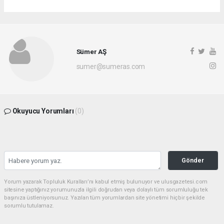
Sümer AŞ
sumer@sumeras.com
Okuyucu Yorumları
(0)
Gönder
Yorum yazarak Topluluk Kuralları’nı kabul etmiş bulunuyor ve ulusgazetesi.com
sitesine yaptığınız yorumunuzla ilgili doğrudan veya dolaylı tüm sorumluluğu tek
başınıza üstleniyorsunuz. Yazılan tüm yorumlardan site yönetimi hiçbir şekilde
sorumlu tutulamaz.