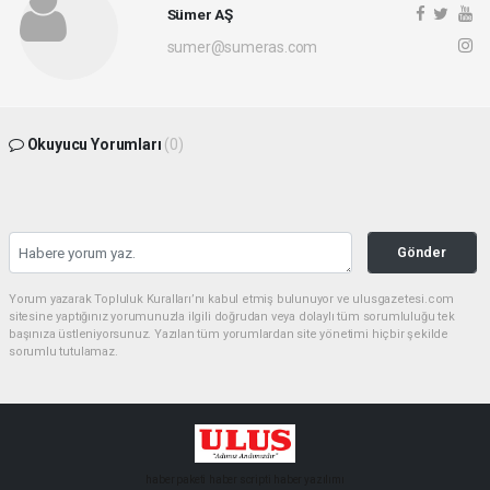
Sümer AŞ
sumer@sumeras.com
Okuyucu Yorumları
(0)
Gönder
Yorum yazarak Topluluk Kuralları’nı kabul etmiş bulunuyor ve ulusgazetesi.com
sitesine yaptığınız yorumunuzla ilgili doğrudan veya dolaylı tüm sorumluluğu tek
başınıza üstleniyorsunuz. Yazılan tüm yorumlardan site yönetimi hiçbir şekilde
sorumlu tutulamaz.
haber paketi
haber scripti
haber yazılımı