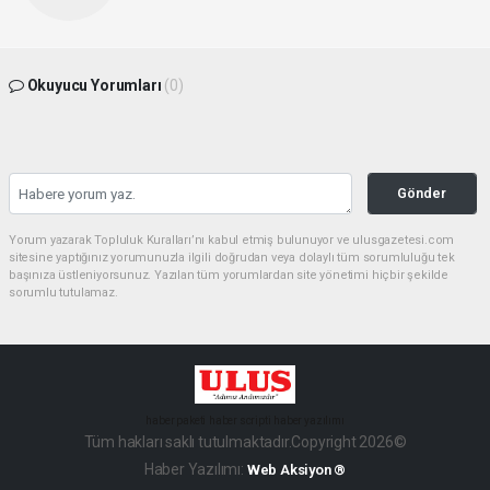
Okuyucu Yorumları
(0)
Gönder
Yorum yazarak Topluluk Kuralları’nı kabul etmiş bulunuyor ve ulusgazetesi.com
sitesine yaptığınız yorumunuzla ilgili doğrudan veya dolaylı tüm sorumluluğu tek
başınıza üstleniyorsunuz. Yazılan tüm yorumlardan site yönetimi hiçbir şekilde
sorumlu tutulamaz.
haber paketi
haber scripti
haber yazılımı
Tüm hakları saklı tutulmaktadır.Copyright 2026©
Haber Yazılımı:
Web Aksiyon ®