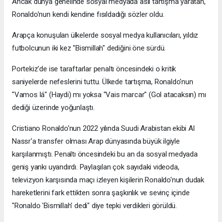
Ancak dünya genelinde sosyal medyada asıl tartışma yaratan,
Ronaldo'nun kendi kendine fısıldadığı sözler oldu.
Arapça konuşulan ülkelerde sosyal medya kullanıcıları, yıldız
futbolcunun iki kez "Bismillah" dediğini öne sürdü.
Portekiz'de ise taraftarlar penaltı öncesindeki o kritik
saniyelerde nefeslerini tuttu. Ülkede tartışma, Ronaldo'nun
"Vamos lá" (Haydi) mı yoksa "Vais marcar" (Gol atacaksın) mı
dediği üzerinde yoğunlaştı.
Cristiano Ronaldo'nun 2022 yılında Suudi Arabistan ekibi Al
Nassr'a transfer olması Arap dünyasında büyük ilgiyle
karşılanmıştı. Penaltı öncesindeki bu an da sosyal medyada
geniş yankı uyandırdı. Paylaşılan çok sayıdaki videoda,
televizyon karşısında maçı izleyen kişilerin Ronaldo'nun dudak
hareketlerini fark ettikten sonra şaşkınlık ve sevinç içinde
"Ronaldo 'Bismillah' dedi" diye tepki verdikleri görüldü.