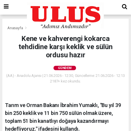
Anasayfa
Gündem
Kene ve kahverengi kokarca
tehdidine karşı keklik ve sülün
ordusu hazır
GÜNDEM
(AA) - Anadolu Ajansı | 21.06.2026 - 12:30, Güncelleme: 21.06.2026 - 12:13
2187+ kez okundu.
Tarım ve Orman Bakanı İbrahim Yumaklı, "Bu yıl 39
bin 250 keklik ve 11 bin 750 sülün olmak üzere,
toplam 51 bin kanatlıyı doğaya kazandırmayı
hedefliyoruz." ifadesini kullandı.