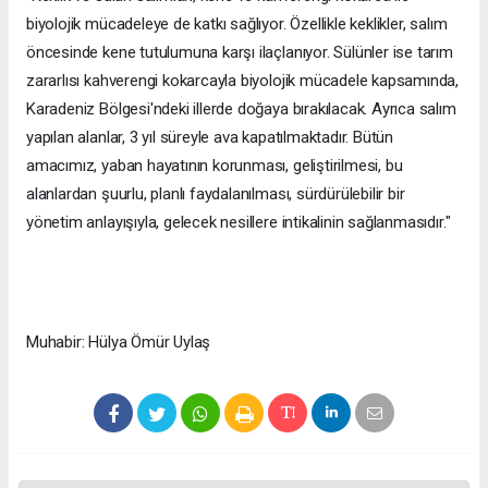
biyolojik mücadeleye de katkı sağlıyor. Özellikle keklikler, salım
öncesinde kene tutulumuna karşı ilaçlanıyor. Sülünler ise tarım
zararlısı kahverengi kokarcayla biyolojik mücadele kapsamında,
Karadeniz Bölgesi'ndeki illerde doğaya bırakılacak. Ayrıca salım
yapılan alanlar, 3 yıl süreyle ava kapatılmaktadır. Bütün
amacımız, yaban hayatının korunması, geliştirilmesi, bu
alanlardan şuurlu, planlı faydalanılması, sürdürülebilir bir
yönetim anlayışıyla, gelecek nesillere intikalinin sağlanmasıdır."
Muhabir: Hülya Ömür Uylaş