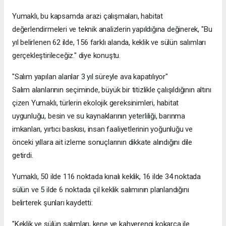
Yumaklı, bu kapsamda arazi çalışmaları, habitat
değerlendirmeleri ve teknik analizlerin yapıldığına değinerek, "Bu
yıl belirlenen 62 ilde, 156 farklı alanda, keklik ve sülün salımları
gerçekleştirileceğiz." diye konuştu.
"Salım yapılan alanlar 3 yıl süreyle ava kapatılıyor"
Salım alanlarının seçiminde, büyük bir titizlikle çalışıldığının altını
çizen Yumaklı, türlerin ekolojik gereksinimleri, habitat
uygunluğu, besin ve su kaynaklarının yeterliliği, barınma
imkanları, yırtıcı baskısı, insan faaliyetlerinin yoğunluğu ve
önceki yıllara ait izleme sonuçlarının dikkate alındığını dile
getirdi.
Yumaklı, 50 ilde 116 noktada kınalı keklik, 16 ilde 34 noktada
sülün ve 5 ilde 6 noktada çil keklik salımının planlandığını
belirterek şunları kaydetti:
"Keklik ve sülün salımları, kene ve kahverengi kokarca ile