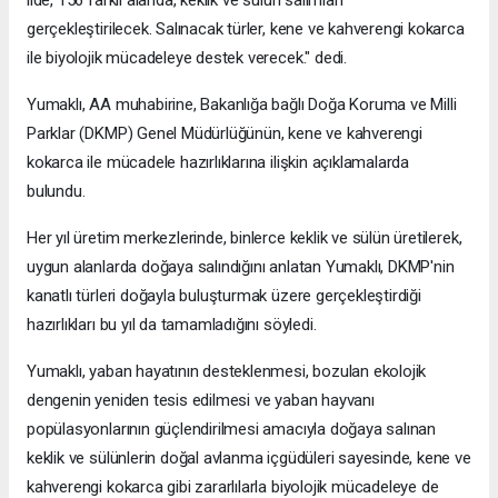
ilde, 156 farklı alanda, keklik ve sülün salımları
gerçekleştirilecek. Salınacak türler, kene ve kahverengi kokarca
ile biyolojik mücadeleye destek verecek." dedi.
Yumaklı, AA muhabirine, Bakanlığa bağlı Doğa Koruma ve Milli
Parklar (DKMP) Genel Müdürlüğünün, kene ve kahverengi
kokarca ile mücadele hazırlıklarına ilişkin açıklamalarda
bulundu.
Her yıl üretim merkezlerinde, binlerce keklik ve sülün üretilerek,
uygun alanlarda doğaya salındığını anlatan Yumaklı, DKMP'nin
kanatlı türleri doğayla buluşturmak üzere gerçekleştirdiği
hazırlıkları bu yıl da tamamladığını söyledi.
Yumaklı, yaban hayatının desteklenmesi, bozulan ekolojik
dengenin yeniden tesis edilmesi ve yaban hayvanı
popülasyonlarının güçlendirilmesi amacıyla doğaya salınan
keklik ve sülünlerin doğal avlanma içgüdüleri sayesinde, kene ve
kahverengi kokarca gibi zararlılarla biyolojik mücadeleye de