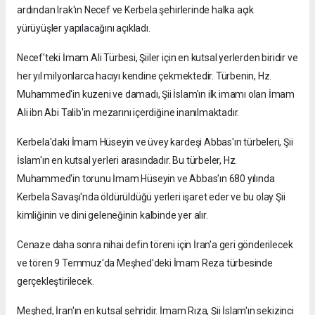
ardından Irak'ın Necef ve Kerbela şehirlerinde halka açık
yürüyüşler yapılacağını açıkladı.
Necef'teki İmam Ali Türbesi, Şiiler için en kutsal yerlerden biridir ve
her yıl milyonlarca hacıyı kendine çekmektedir. Türbenin, Hz.
Muhammed'in kuzeni ve damadı, Şii İslam'ın ilk imamı olan İmam
Ali ibn Abi Talib'in mezarını içerdiğine inanılmaktadır.
Kerbela'daki İmam Hüseyin ve üvey kardeşi Abbas'ın türbeleri, Şii
İslam'ın en kutsal yerleri arasındadır. Bu türbeler, Hz.
Muhammed'in torunu İmam Hüseyin ve Abbas'ın 680 yılında
Kerbela Savaşı'nda öldürüldüğü yerleri işaret eder ve bu olay Şii
kimliğinin ve dini geleneğinin kalbinde yer alır.
Cenaze daha sonra nihai defin töreni için İran'a geri gönderilecek
ve tören 9 Temmuz'da Meşhed'deki İmam Reza türbesinde
gerçekleştirilecek.
Meşhed, İran'ın en kutsal şehridir. İmam Rıza, Şii İslam'ın sekizinci