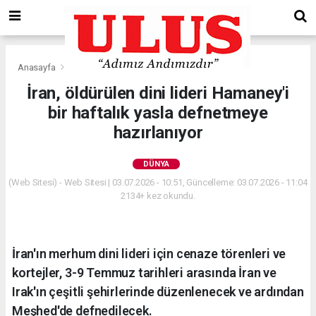
Anasayfa
Dünya
İran, öldürülen dini lideri Hamaney'i
bir haftalık yasla defnetmeye
hazırlanıyor
DÜNYA
(Web Sitesi) - Web Sitesi | 03.07.2026 - 10:51, Güncelleme: 03.07.2026 - 11:04
2134+ kez okundu.
İran'ın merhum dini lideri için cenaze törenleri ve
kortejler, 3-9 Temmuz tarihleri ​​arasında İran ve
Irak'ın çeşitli şehirlerinde düzenlenecek ve ardından
Meşhed'de defnedilecek.