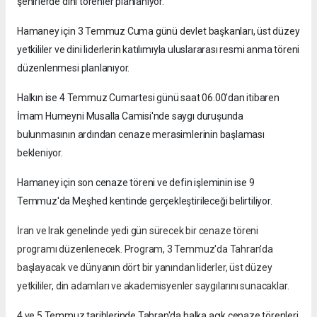
şehirlerde dini törenler planlanıyor.
Hamaney için 3 Temmuz Cuma günü devlet başkanları, üst düzey
yetkililer ve dini liderlerin katılımıyla uluslararası resmi anma töreni
düzenlenmesi planlanıyor.
Halkın ise 4 Temmuz Cumartesi günü saat 06.00'dan itibaren
İmam Humeyni Musalla Camisi'nde saygı duruşunda
bulunmasının ardından cenaze merasimlerinin başlaması
bekleniyor.
Hamaney için son cenaze töreni ve defin işleminin ise 9
Temmuz'da Meşhed kentinde gerçekleştirileceği belirtiliyor.
İran ve Irak genelinde yedi gün sürecek bir cenaze töreni
programı düzenlenecek. Program, 3 Temmuz'da Tahran'da
başlayacak ve dünyanın dört bir yanından liderler, üst düzey
yetkililer, din adamları ve akademisyenler saygılarını sunacaklar.
4 ve 5 Temmuz tarihlerinde Tahran'da halka açık cenaze törenleri