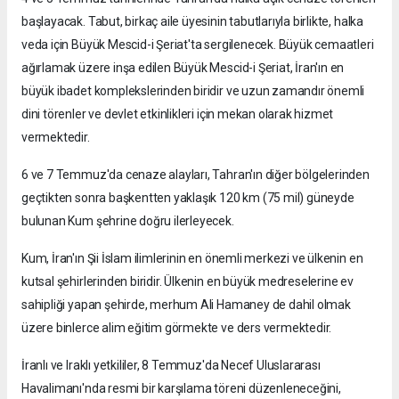
başlayacak. Tabut, birkaç aile üyesinin tabutlarıyla birlikte, halka
veda için Büyük Mescid-i Şeriat'ta sergilenecek. Büyük cemaatleri
ağırlamak üzere inşa edilen Büyük Mescid-i Şeriat, İran'ın en
büyük ibadet komplekslerinden biridir ve uzun zamandır önemli
dini törenler ve devlet etkinlikleri için mekan olarak hizmet
vermektedir.
6 ve 7 Temmuz'da cenaze alayları, Tahran'ın diğer bölgelerinden
geçtikten sonra başkentten yaklaşık 120 km (75 mil) güneyde
bulunan Kum şehrine doğru ilerleyecek.
Kum, İran'ın Şii İslam ilimlerinin en önemli merkezi ve ülkenin en
kutsal şehirlerinden biridir. Ülkenin en büyük medreselerine ev
sahipliği yapan şehirde, merhum Ali Hamaney de dahil olmak
üzere binlerce alim eğitim görmekte ve ders vermektedir.
İranlı ve Iraklı yetkililer, 8 Temmuz'da Necef Uluslararası
Havalimanı'nda resmi bir karşılama töreni düzenleneceğini,