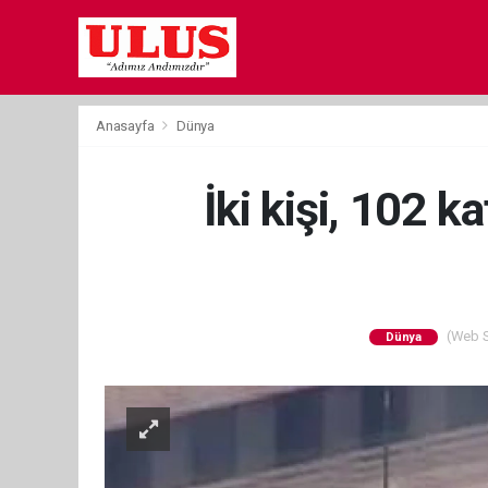
Anasayfa
Dünya
İki kişi, 102 k
(Web Si
Dünya