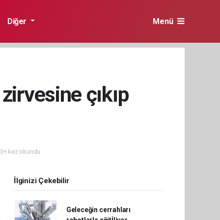
Diğer
Menü
 zirvesine çıkıp
3+ kez okundu.
İlginizi Çekebilir
Geleceğin cerrahları