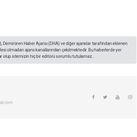
), Demirören Haber Ajansı (DHA) ve diğer ajanslar tarafından eklenen
lesi olmadan ajans kanallarından çekilmektedir. Bu haberlerde yer
 olup sitemizin hiç bir editörü sorumlu tutulamaz...
il.com