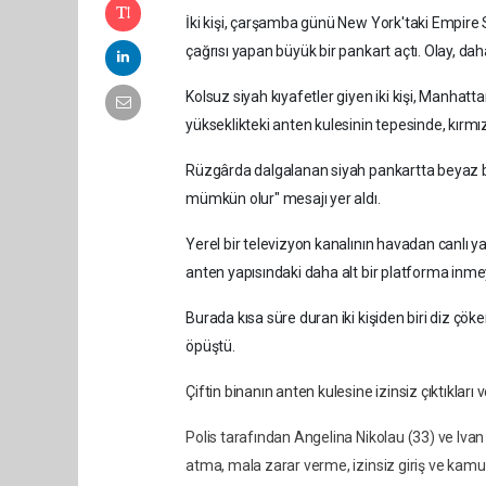
İki kişi, çarşamba günü New York'taki Empire S
çağrısı yapan büyük bir pankart açtı. Olay, daha
Kolsuz siyah kıyafetler giyen iki kişi, Manhat
yükseklikteki anten kulesinin tepesinde, kırmız
Rüzgârda dalgalanan siyah pankartta beyaz bü
mümkün olur" mesajı yer aldı.
Yerel bir televizyon kanalının havadan canlı ya
anten yapısındaki daha alt bir platforma inme
Burada kısa süre duran iki kişiden biri diz çökerek
öpüştü.
Çiftin binanın anten kulesine izinsiz çıktıkları v
Polis tarafından Angelina Nikolau (33) ve Iv
atma, mala zarar verme, izinsiz giriş ve kamu