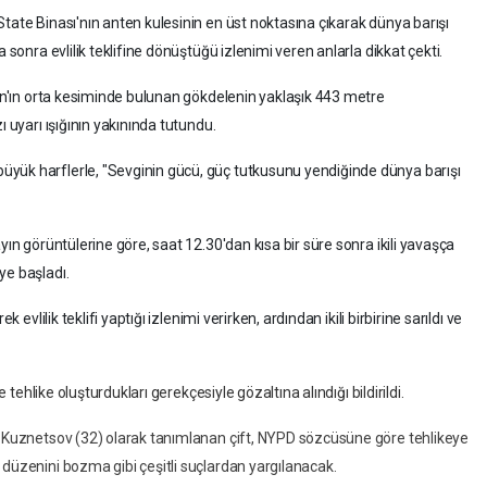
tate Binası'nın anten kulesinin en üst noktasına çıkarak dünya barışı
 sonra evlilik teklifine dönüştüğü izlenimi veren anlarla dikkat çekti.
tan'ın orta kesiminde bulunan gökdelenin yaklaşık 443 metre
ı uyarı ışığının yakınında tutundu.
yük harflerle, "Sevginin gücü, güç tutkusunu yendiğinde dünya barışı
yın görüntülerine göre, saat 12.30'dan kısa bir süre sonra ikili yavaşça
ye başladı.
 evlilik teklifi yaptığı izlenimi verirken, ardından ikili birbirine sarıldı ve
e tehlike oluşturdukları gerekçesiyle gözaltına alındığı bildirildi.
an Kuznetsov (32) olarak tanımlanan çift, NYPD sözcüsüne göre tehlikeye
 düzenini bozma gibi çeşitli suçlardan yargılanacak.