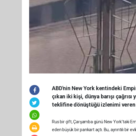
ABD'nin New York kentindeki Empire
çıkan iki kişi, dünya barışı çağrısı
teklifine dönüştüğü izlenimi veren
Rus bir çift, Çarşamba günü New York'taki Emp
eden büyük bir pankart açtı. Bu, ayrıntılı bir ev