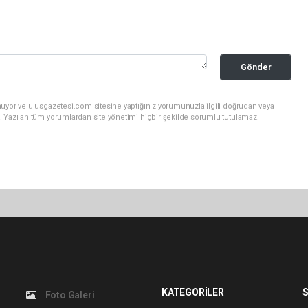
Gönder
nuyor ve ulusgazetesi.com sitesine yaptığınız yorumunuzla ilgili doğrudan veya
. Yazılan tüm yorumlardan site yönetimi hiçbir şekilde sorumlu tutulamaz.
KATEGORİLER
S
Foto Galeri