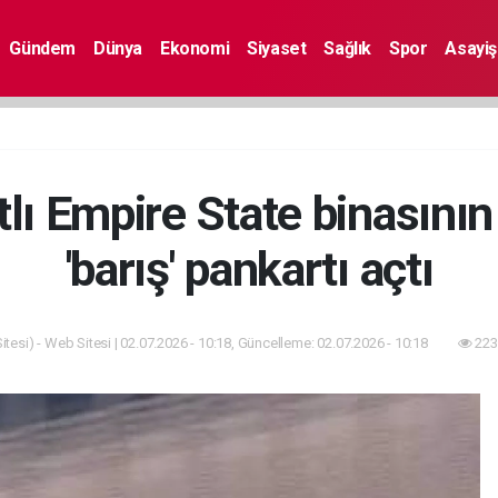
Gündem
Dünya
Ekonomi
Siyaset
Sağlık
Spor
Asayiş
atlı Empire State binasının
'barış' pankartı açtı
tesi) - Web Sitesi | 02.07.2026 - 10:18, Güncelleme: 02.07.2026 - 10:18
223