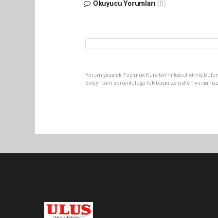
Okuyucu Yorumları
(0)
Yorum yazarak Topluluk Kuralları’nı kabul etmiş bulu
dolaylı tüm sorumluluğu tek başınıza üstleniyorsunuz
Pro-0.064