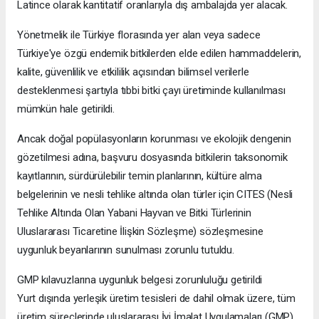
Latince olarak kantitatif oranlarıyla dış ambalajda yer alacak.
Yönetmelik ile Türkiye florasında yer alan veya sadece
Türkiye'ye özgü endemik bitkilerden elde edilen hammaddelerin,
kalite, güvenlilik ve etkililik açısından bilimsel verilerle
desteklenmesi şartıyla tıbbi bitki çayı üretiminde kullanılması
mümkün hale getirildi.
Ancak doğal popülasyonların korunması ve ekolojik dengenin
gözetilmesi adına, başvuru dosyasında bitkilerin taksonomik
kayıtlarının, sürdürülebilir temin planlarının, kültüre alma
belgelerinin ve nesli tehlike altında olan türler için CITES (Nesli
Tehlike Altında Olan Yabani Hayvan ve Bitki Türlerinin
Uluslararası Ticaretine İlişkin Sözleşme) sözleşmesine
uygunluk beyanlarının sunulması zorunlu tutuldu.
GMP kılavuzlarına uygunluk belgesi zorunluluğu getirildi
Yurt dışında yerleşik üretim tesisleri de dahil olmak üzere, tüm
üretim süreçlerinde uluslararası İyi İmalat Uygulamaları (GMP)