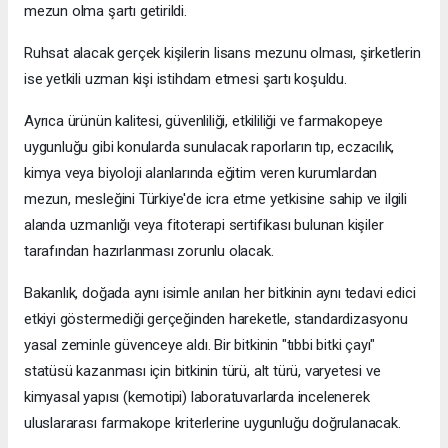
mezun olma şartı getirildi.
Ruhsat alacak gerçek kişilerin lisans mezunu olması, şirketlerin
ise yetkili uzman kişi istihdam etmesi şartı koşuldu.
Ayrıca ürünün kalitesi, güvenliliği, etkililiği ve farmakopeye
uygunluğu gibi konularda sunulacak raporların tıp, eczacılık,
kimya veya biyoloji alanlarında eğitim veren kurumlardan
mezun, mesleğini Türkiye'de icra etme yetkisine sahip ve ilgili
alanda uzmanlığı veya fitoterapi sertifikası bulunan kişiler
tarafından hazırlanması zorunlu olacak.
Bakanlık, doğada aynı isimle anılan her bitkinin aynı tedavi edici
etkiyi göstermediği gerçeğinden hareketle, standardizasyonu
yasal zeminle güvenceye aldı. Bir bitkinin "tıbbi bitki çayı"
statüsü kazanması için bitkinin türü, alt türü, varyetesi ve
kimyasal yapısı (kemotipi) laboratuvarlarda incelenerek
uluslararası farmakope kriterlerine uygunluğu doğrulanacak.