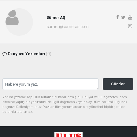
Sümer AŞ
sumer@sumeras.com
Okuyucu Yorumları
(0)
Gönder
Yorum yazarak Topluluk Kuralları’nı kabul etmiş bulunuyor ve ulusgazetesi.com
sitesine yaptığınız yorumunuzla ilgili doğrudan veya dolaylı tüm sorumluluğu tek
başınıza üstleniyorsunuz. Yazılan tüm yorumlardan site yönetimi hiçbir şekilde
sorumlu tutulamaz.