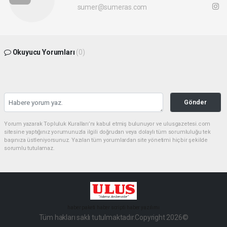
sumer@sumeras.com
Okuyucu Yorumları
(0)
Gönder
Yorum yazarak Topluluk Kuralları’nı kabul etmiş bulunuyor ve ulusgazetesi.com
sitesine yaptığınız yorumunuzla ilgili doğrudan veya dolaylı tüm sorumluluğu tek
başınıza üstleniyorsunuz. Yazılan tüm yorumlardan site yönetimi hiçbir şekilde
sorumlu tutulamaz.
haber paketi
haber scripti
haber yazılımı
Tüm hakları saklı tutulmaktadır.Copyright 2026©