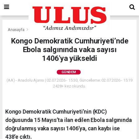
Anasayfa
Gündem
Kongo Demokratik Cumhuriyeti’nde
Ebola salgınında vaka sayısı
1406'ya yükseldi
GÜNDEM
(AA) - Anadolu Ajansı | 02.07.2026 - 15:30, Güncelleme: 02.07.2026 - 15:19
2428+ kez okundu.
Kongo Demokratik Cumhuriyeti’nin (KDC)
doğusunda 15 Mayıs’ta ilan edilen Ebola salgınında
doğrulanmış vaka sayısı 1406’ya, can kaybı ise
438’e çıktı.