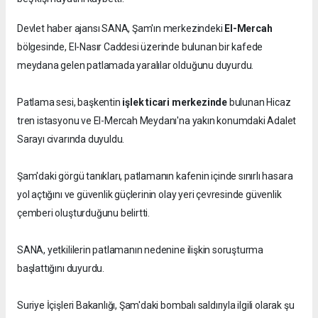
Devlet haber ajansı SANA, Şam'ın merkezindeki
El-Mercah
bölgesinde, El-Nasır Caddesi üzerinde bulunan bir kafede
meydana gelen patlamada yaralılar olduğunu duyurdu.
Patlama sesi, başkentin
işlek ticari merkezinde
bulunan Hicaz
tren istasyonu ve El-Mercah Meydanı'na yakın konumdaki Adalet
Sarayı civarında duyuldu.
Şam'daki görgü tanıkları, patlamanın kafenin içinde sınırlı hasara
yol açtığını ve güvenlik güçlerinin olay yeri çevresinde güvenlik
çemberi oluşturduğunu belirtti.
SANA, yetkililerin patlamanın nedenine ilişkin soruşturma
başlattığını duyurdu.
Suriye İçişleri Bakanlığı, Şam'daki bombalı saldırıyla ilgili olarak şu