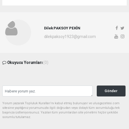
Dilek PAKSOY PEKİN
dilekpaksoy1923@gmail.com
Okuyucu Yorumları
(0)
Gönder
Yorum yazarak Topluluk Kuralları’nı kabul etmiş bulunuyor ve ulusgazetesi.com
sitesine yaptığınız yorumunuzla ilgili doğrudan veya dolaylı tüm sorumluluğu tek
başınıza üstleniyorsunuz. Yazılan tüm yorumlardan site yönetimi hiçbir şekilde
sorumlu tutulamaz.