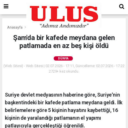
Anasayfa
Dünya
Şam'da bir kafede meydana gelen
patlamada en az beş kişi öldü
DÜNYA
(Web Sitesi) - Web Sitesi | 02.07.2026 - 17:11, Güncelleme: 02.07.2026 - 17:22
2729+ kez okundu.
Suriye devlet medyasının haberine göre, Suriye'nin
başkentindeki bir kafede patlama meydana geldi. İlk
belirlemelere göre 5 kişinin hayatını kaybettiği, 16
kişinin de yaralandığı patlamanın el yapımı
patlayıcıyla gerçekleştiği öğrenildi.