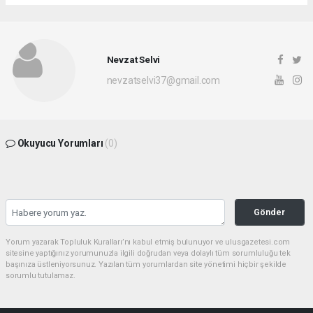
Nevzat Selvi
nevzatselvi37@gmail.com
Okuyucu Yorumları
(0)
Gönder
Yorum yazarak Topluluk Kuralları’nı kabul etmiş bulunuyor ve ulusgazetesi.com
sitesine yaptığınız yorumunuzla ilgili doğrudan veya dolaylı tüm sorumluluğu tek
başınıza üstleniyorsunuz. Yazılan tüm yorumlardan site yönetimi hiçbir şekilde
sorumlu tutulamaz.