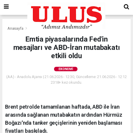
Anasayfa
Ekonomi
Emtia piyasalarında Fed'in
mesajları ve ABD-İran mutabakatı
etkili oldu
EKONOMI
(AA) - Anadolu Ajansı | 21.06.2026 - 12:30, Güncelleme: 21.06.2026 - 12:12
2318+ kez okundu.
Brent petrolde tamamlanan haftada, ABD ile İran
arasında sağlanan mutabakatın ardından Hürmüz
Boğazı'nda tanker geçişlerinin yeniden başlaması
fiyatları baskıladı.