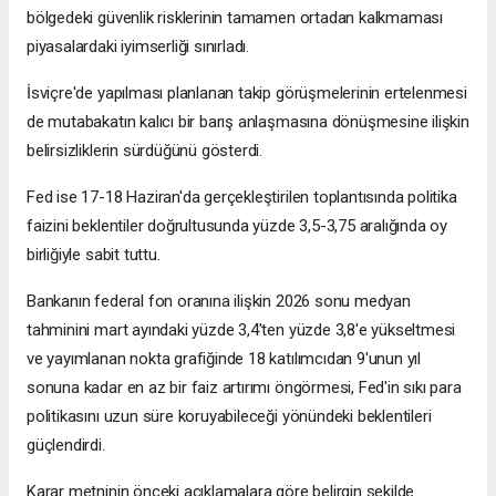
bölgedeki güvenlik risklerinin tamamen ortadan kalkmaması
piyasalardaki iyimserliği sınırladı.
İsviçre'de yapılması planlanan takip görüşmelerinin ertelenmesi
de mutabakatın kalıcı bir barış anlaşmasına dönüşmesine ilişkin
belirsizliklerin sürdüğünü gösterdi.
Fed ise 17-18 Haziran'da gerçekleştirilen toplantısında politika
faizini beklentiler doğrultusunda yüzde 3,5-3,75 aralığında oy
birliğiyle sabit tuttu.
Bankanın federal fon oranına ilişkin 2026 sonu medyan
tahminini mart ayındaki yüzde 3,4'ten yüzde 3,8'e yükseltmesi
ve yayımlanan nokta grafiğinde 18 katılımcıdan 9'unun yıl
sonuna kadar en az bir faiz artırımı öngörmesi, Fed'in sıkı para
politikasını uzun süre koruyabileceği yönündeki beklentileri
güçlendirdi.
Karar metninin önceki açıklamalara göre belirgin şekilde