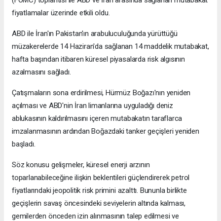
(FOMC) toplantısı ile ABD ve İran arasında sağlanan mutabakat
fiyatlamalar üzerinde etkili oldu.
ABD ile İran'ın Pakistan'ın arabuluculuğunda yürüttüğü
müzakerelerde 14 Haziran'da sağlanan 14 maddelik mutabakat,
hafta başından itibaren küresel piyasalarda risk algısının
azalmasını sağladı.
Çatışmaların sona erdirilmesi, Hürmüz Boğazı'nın yeniden
açılması ve ABD'nin İran limanlarına uyguladığı deniz
ablukasının kaldırılmasını içeren mutabakatın taraflarca
imzalanmasının ardından Boğazdaki tanker geçişleri yeniden
başladı.
Söz konusu gelişmeler, küresel enerji arzının
toparlanabileceğine ilişkin beklentileri güçlendirerek petrol
fiyatlarındaki jeopolitik risk primini azalttı. Bununla birlikte
geçişlerin savaş öncesindeki seviyelerin altında kalması,
gemilerden önceden izin alınmasının talep edilmesi ve