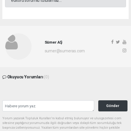
editörü sorumlu tutulamaz...
Sümer AŞ
sumer@sumeras.com
Okuyucu Yorumları
(0)
Gönder
Yorum yazarak Topluluk Kuralları’nı kabul etmiş bulunuyor ve ulusgazetesi.com
sitesine yaptığınız yorumunuzla ilgili doğrudan veya dolaylı tüm sorumluluğu tek
başınıza üstleniyorsunuz. Yazılan tüm yorumlardan site yönetimi hiçbir şekilde