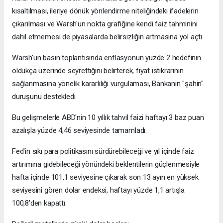
kısaltılması, ileriye dönük yönlendirme niteliğindeki ifadelerin
çıkarılması ve Warsh'un nokta grafiğine kendi faiz tahminini
dahil etmemesi de piyasalarda belirsizliğin artmasına yol açtı.
Warsh'un basın toplantısında enflasyonun yüzde 2 hedefinin
oldukça üzerinde seyrettiğini belirterek, fiyat istikrarının
sağlanmasına yönelik kararlılığı vurgulaması, Bankanın "şahin"
duruşunu destekledi.
Bu gelişmelerle ABD'nin 10 yıllık tahvil faizi haftayı 3 baz puan
azalışla yüzde 4,46 seviyesinde tamamladı.
Fed'in sıkı para politikasını sürdürebileceği ve yıl içinde faiz
artırımına gidebileceği yönündeki beklentilerin güçlenmesiyle
hafta içinde 101,1 seviyesine çıkarak son 13 ayın en yüksek
seviyesini gören dolar endeksi, haftayı yüzde 1,1 artışla
100,8'den kapattı.