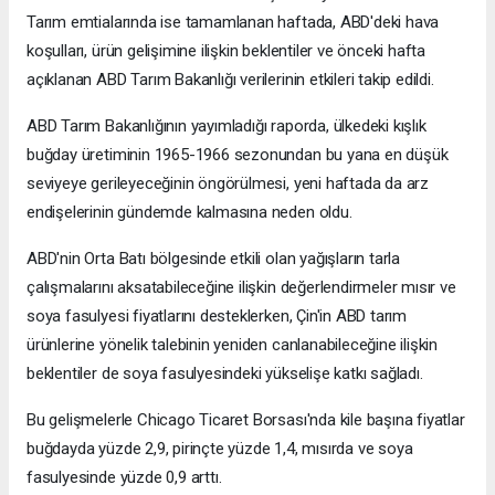
Tarım emtialarında ise tamamlanan haftada, ABD'deki hava
koşulları, ürün gelişimine ilişkin beklentiler ve önceki hafta
açıklanan ABD Tarım Bakanlığı verilerinin etkileri takip edildi.
ABD Tarım Bakanlığının yayımladığı raporda, ülkedeki kışlık
buğday üretiminin 1965-1966 sezonundan bu yana en düşük
seviyeye gerileyeceğinin öngörülmesi, yeni haftada da arz
endişelerinin gündemde kalmasına neden oldu.
ABD'nin Orta Batı bölgesinde etkili olan yağışların tarla
çalışmalarını aksatabileceğine ilişkin değerlendirmeler mısır ve
soya fasulyesi fiyatlarını desteklerken, Çin'in ABD tarım
ürünlerine yönelik talebinin yeniden canlanabileceğine ilişkin
beklentiler de soya fasulyesindeki yükselişe katkı sağladı.
Bu gelişmelerle Chicago Ticaret Borsası'nda kile başına fiyatlar
buğdayda yüzde 2,9, pirinçte yüzde 1,4, mısırda ve soya
fasulyesinde yüzde 0,9 arttı.