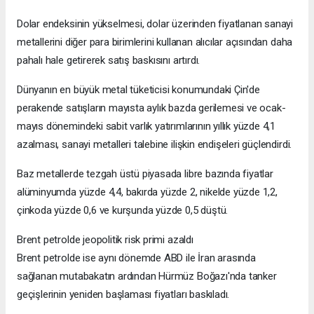
Dolar endeksinin yükselmesi, dolar üzerinden fiyatlanan sanayi
metallerini diğer para birimlerini kullanan alıcılar açısından daha
pahalı hale getirerek satış baskısını artırdı.
Dünyanın en büyük metal tüketicisi konumundaki Çin'de
perakende satışların mayısta aylık bazda gerilemesi ve ocak-
mayıs dönemindeki sabit varlık yatırımlarının yıllık yüzde 4,1
azalması, sanayi metalleri talebine ilişkin endişeleri güçlendirdi.
Baz metallerde tezgah üstü piyasada libre bazında fiyatlar
alüminyumda yüzde 4,4, bakırda yüzde 2, nikelde yüzde 1,2,
çinkoda yüzde 0,6 ve kurşunda yüzde 0,5 düştü.
Brent petrolde jeopolitik risk primi azaldı
Brent petrolde ise aynı dönemde ABD ile İran arasında
sağlanan mutabakatın ardından Hürmüz Boğazı'nda tanker
geçişlerinin yeniden başlaması fiyatları baskıladı.