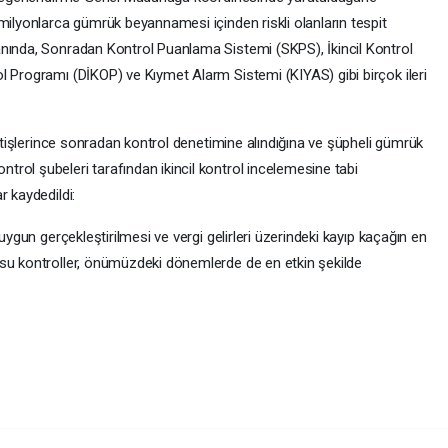
milyonlarca gümrük beyannamesi içinden riskli olanların tespit
anında, Sonradan Kontrol Puanlama Sistemi (SKPS), İkincil Kontrol
l Programı (DİKOP) ve Kıymet Alarm Sistemi (KIYAS) gibi birçok ileri
ettişlerince sonradan kontrol denetimine alındığına ve şüpheli gümrük
rol şubeleri tarafından ikincil kontrol incelemesine tabi
r kaydedildi:
uygun gerçekleştirilmesi ve vergi gelirleri üzerindeki kayıp kaçağın en
usu kontroller, önümüzdeki dönemlerde de en etkin şekilde