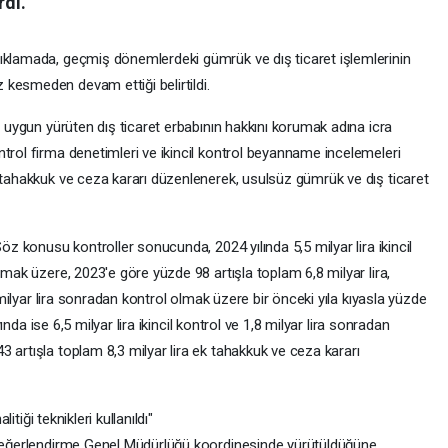
rdi.
ıklamada, geçmiş dönemlerdeki gümrük ve dış ticaret işlemlerinin
kesmeden devam ettiği belirtildi.
a uygun yürüten dış ticaret erbabının hakkını korumak adına icra
trol firma denetimleri ve ikincil kontrol beyanname incelemeleri
k tahakkuk ve ceza kararı düzenlenerek, usulsüz gümrük ve dış ticaret
Söz konusu kontroller sonucunda, 2024 yılında 5,5 milyar lira ikincil
lmak üzere, 2023'e göre yüzde 98 artışla toplam 6,8 milyar lira,
8 milyar lira sonradan kontrol olmak üzere bir önceki yıla kıyasla yüzde
yında ise 6,5 milyar lira ikincil kontrol ve 1,8 milyar lira sonradan
 artışla toplam 8,3 milyar lira ek tahakkuk ve ceza kararı
litiği teknikleri kullanıldı"
k Değerlendirme Genel Müdürlüğü koordinesinde yürütüldüğüne