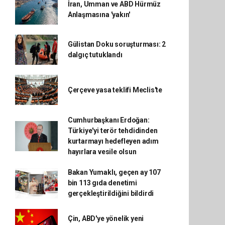
İran, Umman ve ABD Hürmüz
Anlaşmasına 'yakın'
Gülistan Doku soruşturması: 2
dalgıç tutuklandı
Çerçeve yasa teklifi Meclis'te
Cumhurbaşkanı Erdoğan:
Türkiye'yi terör tehdidinden
kurtarmayı hedefleyen adım
hayırlara vesile olsun
Bakan Yumaklı, geçen ay 107
bin 113 gıda denetimi
gerçekleştirildiğini bildirdi
Çin, ABD'ye yönelik yeni