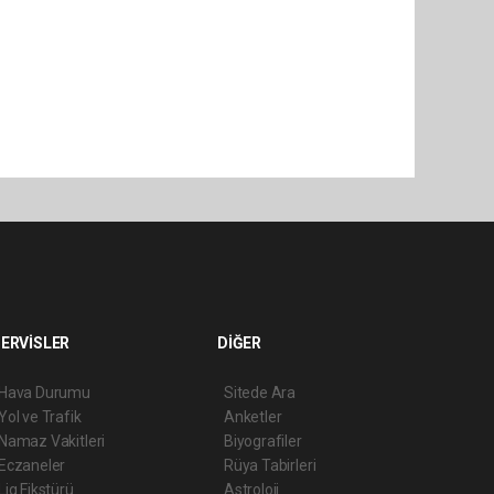
ERVİSLER
DİĞER
Hava Durumu
Sitede Ara
Yol ve Trafik
Anketler
Namaz Vakitleri
Biyografiler
Eczaneler
Rüya Tabirleri
Lig Fikstürü
Astroloji