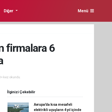
Diğer
Menü
n firmalara 6
a
+ kez okundu.
İlginizi Çekebilir
Avrupa'da kısa mesafeli
elektrikli uçuşların 4 yıl içinde