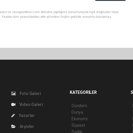
nuyor ve ulusgazetesi.com sitesine yaptığınız yorumunuzla ilgili doğrudan veya
. Yazılan tüm yorumlardan site yönetimi hiçbir şekilde sorumlu tutulamaz.
KATEGORİLER
S
Foto Galeri
Video Galeri
Gündem
Dünya
Yazarlar
Ekonomi
Siyaset
Arşivler
Sağlık