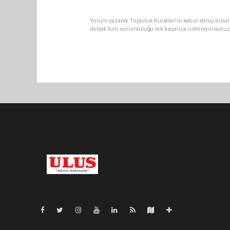
Yorum yazarak Topluluk Kuralları’nı kabul etmiş bulu
dolaylı tüm sorumluluğu tek başınıza üstleniyorsunuz
Pro-0.056