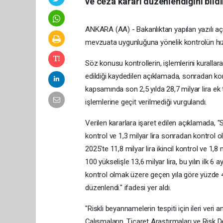
ve ceza kararı düzenlendiğini bildi
ANKARA (AA) - Bakanlıktan yapılan yazılı aç
mevzuata uygunluğuna yönelik kontrolün hız 
Söz konusu kontrollerin, işlemlerini kurallar
edildiği kaydedilen açıklamada, sonradan kon
kapsamında son 2,5 yılda 28,7 milyar lira e
işlemlerine geçit verilmediği vurgulandı.
Verilen kararlara işaret edilen açıklamada, "
kontrol ve 1,3 milyar lira sonradan kontrol o
2025'te 11,8 milyar lira ikincil kontrol ve 1,
100 yükselişle 13,6 milyar lira, bu yılın ilk 6 a
kontrol olmak üzere geçen yıla göre yüzde 43
düzenlendi." ifadesi yer aldı.
"Riskli beyannamelerin tespiti için ileri veri ana
Çalışmaların, Ticaret Araştırmaları ve Ris