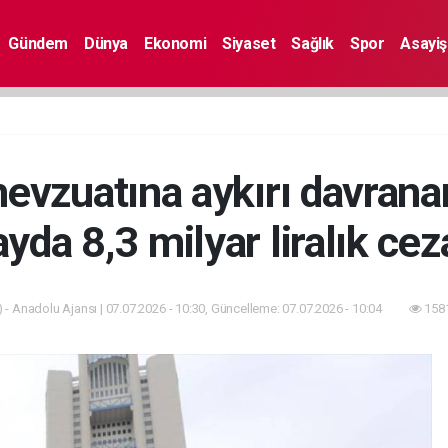
Gündem
Dünya
Ekonomi
Siyaset
Sağlık
Spor
Asayiş
mevzuatına aykırı davrana
ayda 8,3 milyar liralık cez
 - Anadolu Ajansı | 07.07.2026 - 10:30, Güncelleme: 07.07.2026 - 10:04
1581