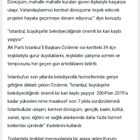
Dönüşüm, mahalle mahalle kurulan güven ilişkisiyle başarıya
ulaşır. Vatandaşlarımızı kentsel dönüşüme teşvik edecek
projeleri hayata geçirmeye devam ediyoruz." diye konuştu.
"İstanbul, büyükşehir belediyeciliğinde önemli bir kan kaybı
yaşıyor"
AK Parti İstanbul İl Başkanı Özdemir ise kentteki 39 ilçe
teşkilatıyla gurur duyduklarını, teşkilatın çalışma azmini ve
temposunu her geçen gün artırdıklarını belirtti.
İstanbul'un son yıllarda belediyecilik hizmetlerinde geriye
gittiğine dikkati çeken Özdemir, "İstanbul, büyükşehir
belediyeciliğinde önemli bir kan kaybı yaşıyor. 2004'ten 2019'a
kadar yükselen ivme maalesef son 7 yılda sürdürülemedi.
İstanbullular ulaşım, kentsel dönüşüm, gençlik, kadın, kültür,
sanat, spor, eğitim ve sağlık alanlarında daha fazla hizmet
beklentisi içindedir." ifadelerini kullandı.
Toplantıda teşkilat mensuplarıyla bir araya gelen Kurum,