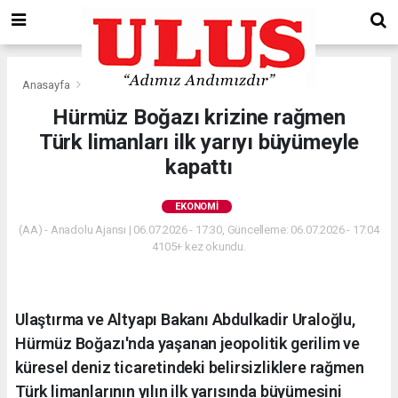
Anasayfa
Ekonomi
Hürmüz Boğazı krizine rağmen
Türk limanları ilk yarıyı büyümeyle
kapattı
EKONOMI
(AA) - Anadolu Ajansı | 06.07.2026 - 17:30, Güncelleme: 06.07.2026 - 17:04
4105+ kez okundu.
Ulaştırma ve Altyapı Bakanı Abdulkadir Uraloğlu,
Hürmüz Boğazı'nda yaşanan jeopolitik gerilim ve
küresel deniz ticaretindeki belirsizliklere rağmen
Türk limanlarının yılın ilk yarısında büyümesini