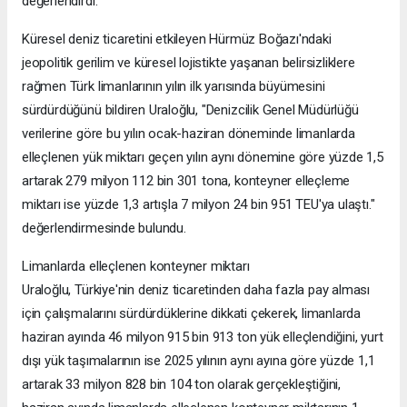
değerlendirdi.
Küresel deniz ticaretini etkileyen Hürmüz Boğazı'ndaki
jeopolitik gerilim ve küresel lojistikte yaşanan belirsizliklere
rağmen Türk limanlarının yılın ilk yarısında büyümesini
sürdürdüğünü bildiren Uraloğlu, "Denizcilik Genel Müdürlüğü
verilerine göre bu yılın ocak-haziran döneminde limanlarda
elleçlenen yük miktarı geçen yılın aynı dönemine göre yüzde 1,5
artarak 279 milyon 112 bin 301 tona, konteyner elleçleme
miktarı ise yüzde 1,3 artışla 7 milyon 24 bin 951 TEU'ya ulaştı."
değerlendirmesinde bulundu.
Limanlarda elleçlenen konteyner miktarı
Uraloğlu, Türkiye'nin deniz ticaretinden daha fazla pay alması
için çalışmalarını sürdürdüklerine dikkati çekerek, limanlarda
haziran ayında 46 milyon 915 bin 913 ton yük elleçlendiğini, yurt
dışı yük taşımalarının ise 2025 yılının aynı ayına göre yüzde 1,1
artarak 33 milyon 828 bin 104 ton olarak gerçekleştiğini,