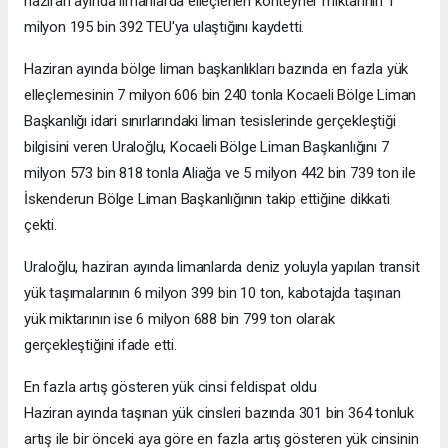
haziran ayında limanlarda elleçlenen konteyner miktarının 1
milyon 195 bin 392 TEU'ya ulaştığını kaydetti.
Haziran ayında bölge liman başkanlıkları bazında en fazla yük
elleçlemesinin 7 milyon 606 bin 240 tonla Kocaeli Bölge Liman
Başkanlığı idari sınırlarındaki liman tesislerinde gerçekleştiği
bilgisini veren Uraloğlu, Kocaeli Bölge Liman Başkanlığını 7
milyon 573 bin 818 tonla Aliağa ve 5 milyon 442 bin 739 ton ile
İskenderun Bölge Liman Başkanlığının takip ettiğine dikkati
çekti.
Uraloğlu, haziran ayında limanlarda deniz yoluyla yapılan transit
yük taşımalarının 6 milyon 399 bin 10 ton, kabotajda taşınan
yük miktarının ise 6 milyon 688 bin 799 ton olarak
gerçekleştiğini ifade etti.
En fazla artış gösteren yük cinsi feldispat oldu
Haziran ayında taşınan yük cinsleri bazında 301 bin 364 tonluk
artış ile bir önceki aya göre en fazla artış gösteren yük cinsinin