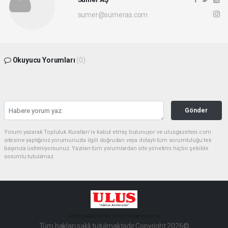
sumer@sumeras.com
Okuyucu Yorumları
(0)
Gönder
Yorum yazarak Topluluk Kuralları’nı kabul etmiş bulunuyor ve ulusgazetesi.com
sitesine yaptığınız yorumunuzla ilgili doğrudan veya dolaylı tüm sorumluluğu tek
başınıza üstleniyorsunuz. Yazılan tüm yorumlardan site yönetimi hiçbir şekilde
sorumlu tutulamaz.
haber paketi
haber scripti
haber yazılımı
Tüm hakları saklı tutulmaktadır.Copyright 2026©