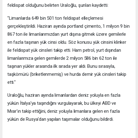
feldispat olduğunu belirten Uraloğlu, şunları kaydetti:
"Limanlarda 649 bin 501 ton feldispat elleçlemesi
gerçekleştirildi. Haziran ayında portland çimento, 1 milyon 9 bin
867 ton ile limanlarımızdan yurt dışına gitmek üzere gemilerle
en fazla taşınan yük cinsi oldu. Söz konusu yük cinsini klinker
ile feldispat yük cinsleri takip etti. Ham petrol, yurt dışından
limanlarımıza gelen gemilerde 2 milyon 586 bin 62 ton ile
taşınan yükler arasında ilk sırada yer aldı. Bunu sırasıyla,
taşkömürü (briketlenmemiş) ve hurda demir yük cinsleri takip
etti."
Uraloğlu, haziran ayında limanlardan deniz yoluyla en fazla
yükün İtalya'ya taşındığını vurgulayarak, bu ülkeyi ABD ve
Mısır'ın takip ettiğini, deniz yoluyla limanlara gelen en fazla
yükün de Rusya'dan yapılan taşımalar olduğunu bildirdi.