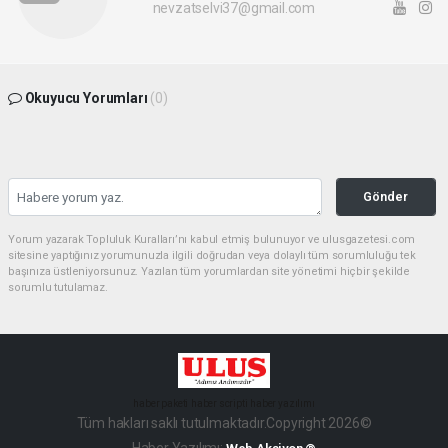
nevzatselvi37@gmail.com
Okuyucu Yorumları
(0)
Gönder
Yorum yazarak Topluluk Kuralları’nı kabul etmiş bulunuyor ve ulusgazetesi.com
sitesine yaptığınız yorumunuzla ilgili doğrudan veya dolaylı tüm sorumluluğu tek
başınıza üstleniyorsunuz. Yazılan tüm yorumlardan site yönetimi hiçbir şekilde
sorumlu tutulamaz.
haber paketi
haber scripti
haber yazılımı
Tüm hakları saklı tutulmaktadır.Copyright 2026©