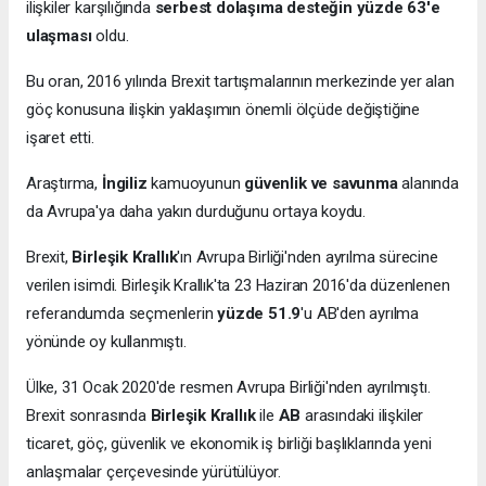
ilişkiler karşılığında
serbest dolaşıma desteğin yüzde 63'e
ulaşması
oldu.
Bu oran, 2016 yılında Brexit tartışmalarının merkezinde yer alan
göç konusuna ilişkin yaklaşımın önemli ölçüde değiştiğine
işaret etti.
Araştırma,
İngiliz
kamuoyunun
güvenlik ve savunma
alanında
da Avrupa'ya daha yakın durduğunu ortaya koydu.
Brexit,
Birleşik Krallık
'ın Avrupa Birliği'nden ayrılma sürecine
verilen isimdi. Birleşik Krallık'ta 23 Haziran 2016'da düzenlenen
referandumda seçmenlerin
yüzde 51.9
'u AB'den ayrılma
yönünde oy kullanmıştı.
Ülke, 31 Ocak 2020'de resmen Avrupa Birliği'nden ayrılmıştı.
Brexit sonrasında
Birleşik Krallık
ile
AB
arasındaki ilişkiler
ticaret, göç, güvenlik ve ekonomik iş birliği başlıklarında yeni
anlaşmalar çerçevesinde yürütülüyor.