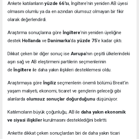
Ankete katılanların
yüzde 66'sı
, İngiltere'nin yeniden AB üyesi
olmasını olumlu ya da en azından olumsuz olmayan bir fikir
olarak değerlendirdi.
Araştırma sonuçlarına göre
İngiltere
'nin yeniden üyeliğine
destek
Hollanda
ve
Danimarka
'da
yüzde 75
'e kadar çıktı.
Dikkat çeken bir diğer sonuç ise
Avrupa
'nın çeşitli ülkelerindeki
aşırı sağ ve AB eleştirmeni partilerin seçmenlerinin
de
İngiltere
ile daha yakın ilişkileri desteklemesi oldu.
Araştırmaya göre
İngiliz
seçmenlerin önemli bölümü Brexit'in
yaşam maliyeti, ekonomi, ticaret ve gençlerin geleceği gibi
alanlarda
olumsuz sonuçlar doğurduğunu
düşünüyor.
Katılımcıların büyük çoğunluğu, AB ile
daha yakın ekonomik
ve siyasi ilişkiler
kurulmasını desteklediğini belirtti.
Ankette dikkat çeken sonuçlardan biri de daha yakın ticari