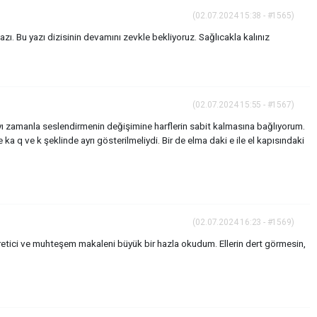
(02.07.2024 15:38 - #1565)
zı. Bu yazı dizisinin devamını zevkle bekliyoruz. Sağlıcakla kalınız
(02.07.2024 15:55 - #1567)
mayı zamanla seslendirmenin değişimine harflerin sabit kalmasına bağlıyorum.
 ka q ve k şeklinde ayrı gösterilmeliydi. Bir de elma daki e ile el kapısındaki
(02.07.2024 16:23 - #1569)
ğretici ve muhteşem makaleni büyük bir hazla okudum. Ellerin dert görmesin,