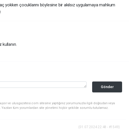
htiyaç yokken çocuklarını böylesine bir akılsız uygulamaya mahkum
!
z kullanın.
Gönder
nuyor ve ulusgazetesi.com sitesine yaptığınız yorumunuzla ilgili doğrudan veya
. Yazılan tüm yorumlardan site yönetimi hiçbir şekilde sorumlu tutulamaz.
(01.07.2024 22:48 - #1549)