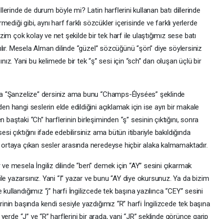
illerinde de durum böyle mi? Latin harflerini kullanan batı dillerinde
rmediği gibi, aynı harf farklı sözcükler içerisinde ve farklı yerlerde
im çok kolay ve net şekilde bir tek harf ile ulaştığımız sese batı
aşılır. Mesela Alman dilinde “güzel” sözcüğünü “şön” diye söylersiniz
z. Yani bu kelimede bir tek “ş” sesi için “sch” dan oluşan üçlü bir
vara “Şanzelize” dersiniz ama bunu “Champs-Élysées” şeklinde
en hangi seslerin elde edildiğini açıklamak için ise ayrı bir makale
 baştaki “Ch” harflerinin birleşiminden “ş” sesinin çıktığını, sonra
esi çıktığını ifade edebilirsiniz ama bütün itibariyle bakıldığında
n ortaya çıkan sesler arasında neredeyse hiçbir alaka kalmamaktadır.
 ve mesela İngiliz dilinde “ben” demek için “AY” sesini çıkarmak
le yazarsınız. Yani “I” yazar ve bunu “AY diye okursunuz. Ya da bizim
kullandığımız “j” harfi İngilizcede tek başına yazılınca “CEY” sesini
erinin başında kendi sesiyle yazdığımız “R” harfi İngilizcede tek başına
r yerde “J” ve “R” harflerini bir arada, yani “JR” şeklinde görünce garip