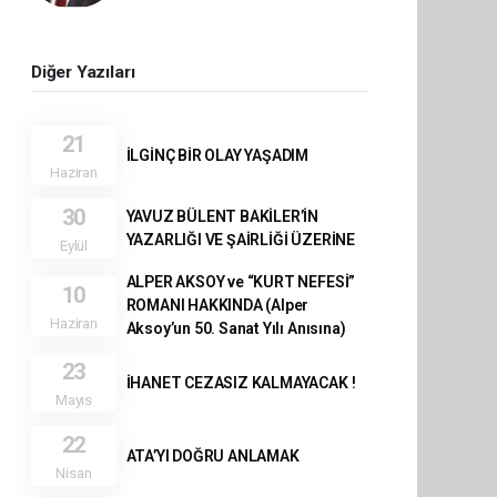
Diğer Yazıları
21
İLGİNÇ BİR OLAY YAŞADIM
Haziran
30
YAVUZ BÜLENT BAKİLER’İN
YAZARLIĞI VE ŞAİRLİĞİ ÜZERİNE
Eylül
ALPER AKSOY ve “KURT NEFESİ”
10
ROMANI HAKKINDA (Alper
Haziran
Aksoy’un 50. Sanat Yılı Anısına)
23
İHANET CEZASIZ KALMAYACAK !
Mayıs
22
ATA’YI DOĞRU ANLAMAK
Nisan