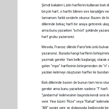
Şimdi bakalım Latin harflerini kullanan batı d
birçok harf, o harfin bilinen ses karşılığını ve
tamamen farklı seslerle okunur. Bazen de biz
dillerinde birkaç harfi bir araya getirerek ul
ama bunu yazarken “schön” şeklinde yazarsını
harf grubu yazarsınız.
Mesela; Fransız dilinde Paris’teki ünlü bul
yazarsınız. Burada hangi harflerin birleşimind
yazmak gerekir. Yani belki başlangıç olarak en
gelen “mps” harflerinin birleşiminden de “n” s
yazılan kelimeyi oluşturan harfler ile bunda
Batı dillerinde bazen de bunun tam tersi olur
gerekir ama bunu yazarken sadece “I” harfi i
“jandarma” kelimesinin başında kendi sesi ile 
verir. Yine bizim “Rize” veya “Rahat” kelimel
“AR” sesini verir ve dolayısıyla İngilizcede bi