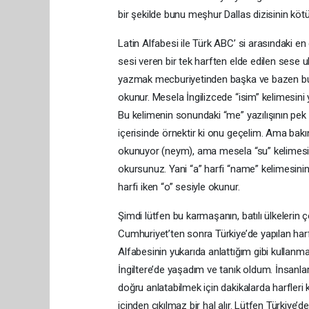
bir şekilde bunu meşhur Dallas dizisinin kö
Latin Alfabesi ile Türk ABC’ si arasındaki en
sesi veren bir tek harften elde edilen sese 
yazmak mecburiyetinden başka ve bazen bund
okunur. Mesela İngilizcede “isim” kelimesi
Bu kelimenin sonundaki “me” yazılışının pek
içerisinde örnektir ki onu geçelim. Ama bakın
okunuyor (neym), ama mesela “su” kelimesini
okursunuz. Yani “a” harfi “name” kelimesinin 
harfi iken “o” sesiyle okunur.
Şimdi lütfen bu karmaşanın, batılı ülkelerin
Cumhuriyet’ten sonra Türkiye’de yapılan harf de
Alfabesinin yukarıda anlattığım gibi kullanma
İngiltere’de yaşadım ve tanık oldum. İnsanla
doğru anlatabilmek için dakikalarda harfler
içinden çıkılmaz bir hal alır. Lütfen Türkiye