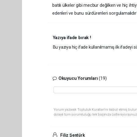
batılı ülkeler gibi mecbur değilken ve hiç i
edenleri ve bunu sürdürenleri sorgulamalıdır
Yazıya ifade bırak !
Bu yazıya hiç ifade kullanılmamış ilk ifadeyi si
Okuyucu Yorumları
(19)
Yorum yazarak Topluluk Kuralları’nı kabul etmiş bulu
dolaylı tüm sorumluluğu tek başınıza üstleniyorsunuz
Filiz Şentürk