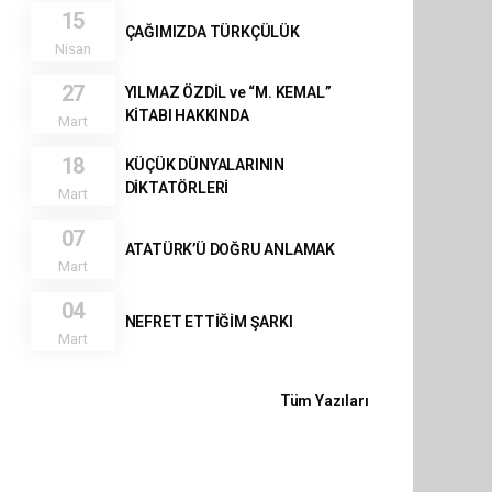
15
ÇAĞIMIZDA TÜRKÇÜLÜK
Nisan
27
YILMAZ ÖZDİL ve “M. KEMAL”
KİTABI HAKKINDA
Mart
18
KÜÇÜK DÜNYALARININ
DİKTATÖRLERİ
Mart
07
ATATÜRK’Ü DOĞRU ANLAMAK
Mart
04
NEFRET ETTİĞİM ŞARKI
Mart
Tüm Yazıları