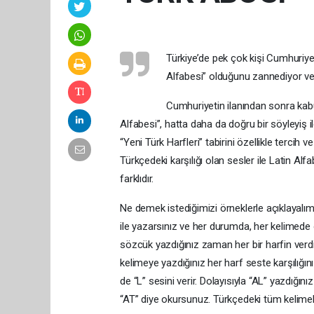
Türkiye’de pek çok kişi Cumhuriyet
Alfabesi” olduğunu zannediyor ve 
Cumhuriyetin ilanından sonra kabu
Alfabesi”, hatta daha da doğru bir söyleyiş 
“Yeni Türk Harfleri” tabirini özellikle tercih 
Türkçedeki karşılığı olan sesler ile Latin Al
farklıdır.
Ne demek istediğimizi örneklerle açıklayalım
ile yazarsınız ve her durumda, her kelimede o
sözcük yazdığınız zaman her bir harfin verdiğ
kelimeye yazdığınız her harf seste karşılığını 
de “L” sesini verir. Dolayısıyla “AL” yazdığ
“AT” diye okursunuz. Türkçedeki tüm kelimele