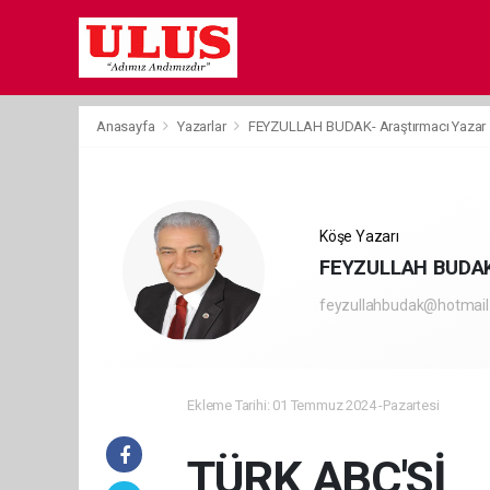
Anasayfa
Yazarlar
FEYZULLAH BUDAK- Araştırmacı Yazar
Köşe Yazarı
FEYZULLAH BUDAK-
feyzullahbudak@hotmai
Ekleme Tarihi: 01 Temmuz 2024 -Pazartesi
TÜRK ABC'Sİ