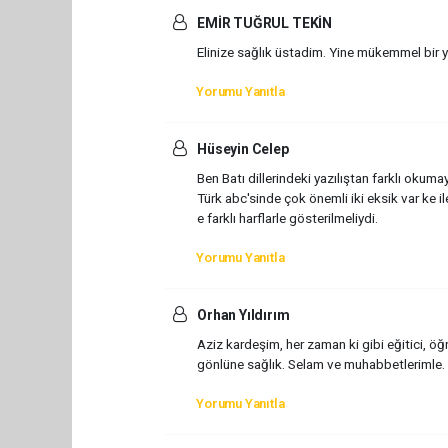
EMİR TUĞRUL TEKİN
Elinize sağlık üstadim. Yine mükemmel bir ya
Yorumu Yanıtla
Hüseyin Celep
Ben Batı dillerindeki yazılıştan farklı oku
Türk abc'sinde çok önemli iki eksik var ke ile
e farklı harflarle gösterilmeliydi.
Yorumu Yanıtla
Orhan Yıldırım
Aziz kardeşim, her zaman ki gibi eğitici, ö
gönlüne sağlık. Selam ve muhabbetlerimle.
Yorumu Yanıtla