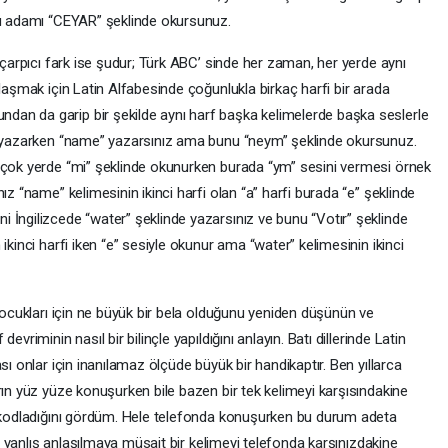
tü adamı “CEYAR” şeklinde okursunuz.
 çarpıcı fark ise şudur; Türk ABC’ sinde her zaman, her yerde aynı
ulaşmak için Latin Alfabesinde çoğunlukla birkaç harfi bir arada
an da garip bir şekilde aynı harf başka kelimelerde başka seslerle
ni yazarken “name” yazarsınız ama bunu “neym” şeklinde okursunuz.
 çok yerde “mi” şeklinde okunurken burada “ym” sesini vermesi örnek
ız “name” kelimesinin ikinci harfi olan “a” harfi burada “e” şeklinde
 İngilizcede “water” şeklinde yazarsınız ve bunu “Votır” şeklinde
ikinci harfi iken “e” sesiyle okunur ama “water” kelimesinin ikinci
 çocukları için ne büyük bir bela olduğunu yeniden düşünün ve
vriminin nasıl bir bilinçle yapıldığını anlayın. Batı dillerinde Latin
sı onlar için inanılamaz ölçüde büyük bir handikaptır. Ben yıllarca
rın yüz yüze konuşurken bile bazen bir tek kelimeyi karşısındakine
i kodladığını gördüm. Hele telefonda konuşurken bu durum adeta
’de yanlış anlaşılmaya müsait bir kelimeyi telefonda karşınızdakine