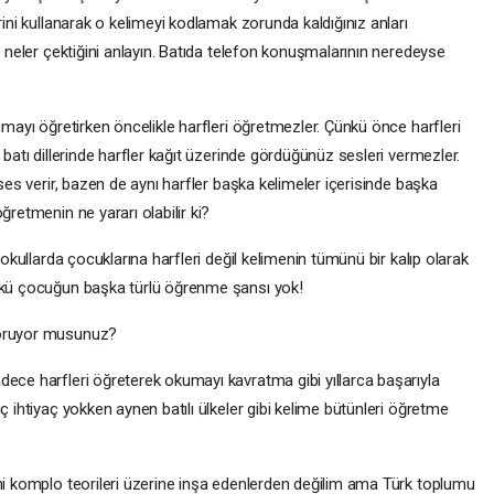
rini kullanarak o kelimeyi kodlamak zorunda kaldığınız anları
n neler çektiğini anlayın. Batıda telefon konuşmalarının neredeyse
umayı öğretirken öncelikle harfleri öğretmezler. Çünkü önce harfleri
 batı dillerinde harfler kağıt üzerinde gördüğünüz sesleri vermezler.
 ses verir, bazen de aynı harfler başka kelimeler içerisinde başka
ğretmenin ne yararı olabilir ki?
kokullarda çocuklarına harfleri değil kelimenin tümünü bir kalıp olarak
ünkü çocuğun başka türlü öğrenme şansı yok!
soruyor musunuz?
dece harfleri öğreterek okumayı kavratma gibi yıllarca başarıyla
ç ihtiyaç yokken aynen batılı ülkeler gibi kelime bütünleri öğretme
ini komplo teorileri üzerine inşa edenlerden değilim ama Türk toplumu