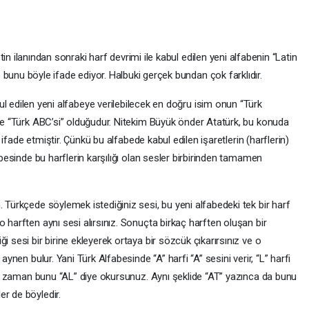
in ilanından sonraki harf devrimi ile kabul edilen yeni alfabenin “Latin
bunu böyle ifade ediyor. Halbuki gerçek bundan çok farklıdır.
l edilen yeni alfabeye verilebilecek en doğru isim onun “Türk
ile “Türk ABC’si” olduğudur. Nitekim Büyük önder Atatürk, bu konuda
ve ifade etmiştir. Çünkü bu alfabede kabul edilen işaretlerin (harflerin)
fabesinde bu harflerin karşılığı olan sesler birbirinden tamamen
. Türkçede söylemek istediğiniz sesi, bu yeni alfabedeki tek bir harf
 harften aynı sesi alırsınız. Sonuçta birkaç harften oluşan bir
i sesi bir birine ekleyerek ortaya bir sözcük çıkarırsınız ve o
aynen bulur. Yani Türk Alfabesinde “A” harfi “A” sesini verir, “L” harfi
ınız zaman bunu “AL” diye okursunuz. Aynı şeklide “AT” yazınca da bunu
r de böyledir.