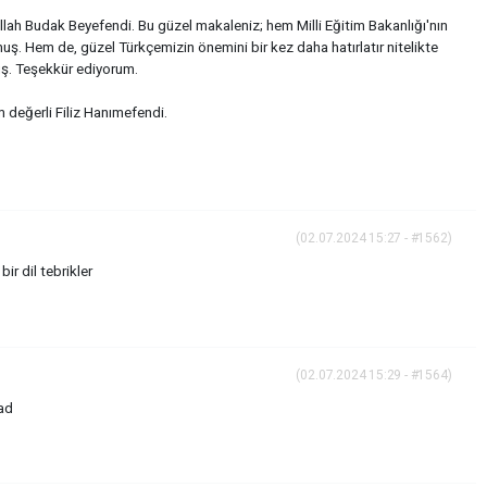
llah Budak Beyefendi. Bu güzel makaleniz; hem Milli Eğitim Bakanlığı'nın
uş. Hem de, güzel Türkçemizin önemini bir kez daha hatırlatır nitelikte
uş. Teşekkür ediyorum.
değerli Filiz Hanımefendi.
(02.07.2024 15:27 - #1562)
ir dil tebrikler
(02.07.2024 15:29 - #1564)
ad