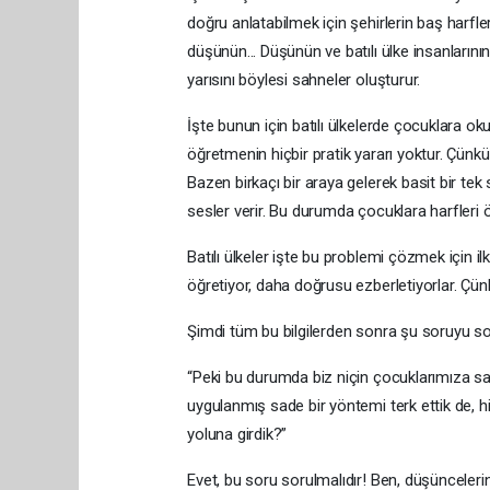
doğru anlatabilmek için şehirlerin baş harfle
düşünün... Düşünün ve batılı ülke insanlarını
yarısını böylesi sahneler oluşturur.
İşte bunun için batılı ülkelerde çocuklara ok
öğretmenin hiçbir pratik yararı yoktur. Çünkü
Bazen birkaçı bir araya gelerek basit bir tek
sesler verir. Bu durumda çocuklara harfleri ö
Batılı ülkeler işte bu problemi çözmek için il
öğretiyor, daha doğrusu ezberletiyorlar. Ç
Şimdi tüm bu bilgilerden sonra şu soruyu 
“Peki bu durumda biz niçin çocuklarımıza sa
uygulanmış sade bir yöntemi terk ettik de, hi
yoluna girdik?”
Evet, bu soru sorulmalıdır! Ben, düşünceler