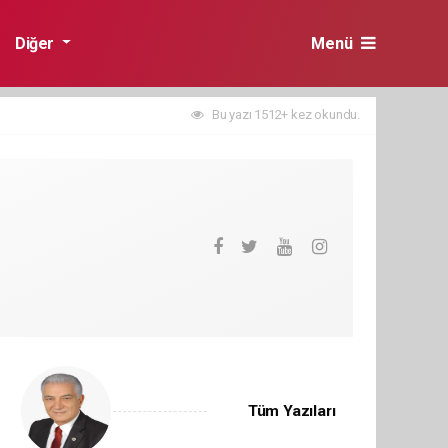
Diğer
Menü
Bu yazı 1512+ kez okundu.
Tüm Yazıları