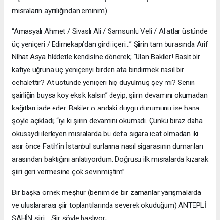
mısraların aynılığından eminim)
“Amasyalı Ahmet / Sivaslı Ali / Samsunlu Veli / Al atlar üstünde
üç yeniçeri / Edirnekapı’dan girdi içeri…” Şiirin tam burasında Arif
Nihat Asya hiddetle kendisine dönerek; “Ulan Bakiler! Basit bir
kafiye uğruna üç yeniçeriyi birden ata bindirmek nasıl bir
cehalettir? At üstünde yeniçeri hiç duyulmuş şey mi? Senin
şairliğin buysa koy eksik kalsın” deyip, şiirin devamını okumadan
kağıtları iade eder. Bakiler o andaki duygu durumunu ise bana
şöyle açıkladı; “iyi ki şiirin devamını okumadı. Çünkü biraz daha
okusaydı ilerleyen mısralarda bu defa sigara icat olmadan iki
asır önce Fatih’in İstanbul surlarına nasıl sigarasının dumanları
arasından baktığını anlatıyordum. Doğrusu ilk mısralarda kızarak
şiiri geri vermesine çok sevinmiştim”
Bir başka örnek meşhur (benim de bir zamanlar yarışmalarda
ve uluslararası şiir toplantılarında severek okuduğum) ANTEPLİ
ŞAHİN şiiri… Şiir şöyle başlıyor;