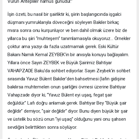
Vurun Antepliler namus günüdür.”
İşin özeti; bu nasıl bir şairliktir ki, şiirin başlangıcında işgalci
düşmanı yumruklarıyla döveceğini söyleyen Bakiler birkaç
mısra sonra onu kurşunluyor ve ben dahil olmak üzere biz de
yıllarca bu şiiri “muhteşem” tanımlamasıyla okuyoruz… Örnekler
çoktur ama yazıyı da fazla uzatmamak gerek. Eski Kültür
Bakanı Namık Kemal ZEYBEK’in bir anısıyla konuyu bağlayalım.
Yıllara önce Sayın ZEYBEK ve Büyük Şairimiz Bahtiyar
VAHAPZADE Baku’da sohbet ediyorlar. Sayın Zeybek’in sohbet
sırasında Yavuz Bülent Bakiler’den bahsetmesi (lafın gidişine
bakılırsa muhtemelen onun şairliğini övmesi üzerine Bahtiyar
Vahapzade diyor ki; “Yavuz Bülent eyi uşaq, fegat şair
değüldür.” Lafı doğru anlamak gerek. Bahtiyar Bey “Büyük şair
değildir” demiyor, “şair değildir” diyor. Bunu diyen büyük bir şair
ve üstelik bu sözü onun “iyi uşaq” olduğunu yani onu şahsen
sevdiğini belirttikten sonra söylüyor.