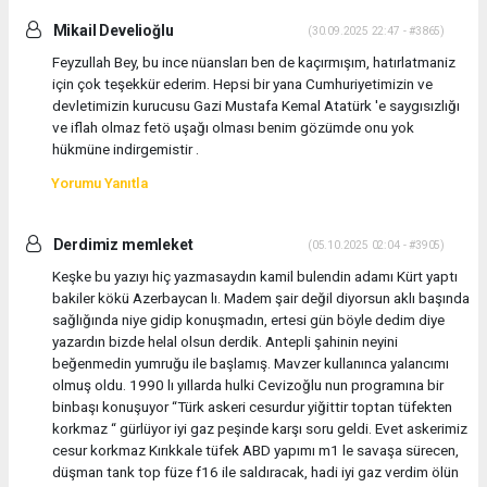
Mikail Develioğlu
(30.09.2025 22:47 - #3865)
Feyzullah Bey, bu ince nüansları ben de kaçırmışım, hatırlatmaniz
için çok teşekkür ederim. Hepsi bir yana Cumhuriyetimizin ve
devletimizin kurucusu Gazi Mustafa Kemal Atatürk 'e saygısızlığı
ve iflah olmaz fetö uşağı olması benim gözümde onu yok
hükmüne indirgemistir .
Yorumu Yanıtla
Derdimiz memleket
(05.10.2025 02:04 - #3905)
Keşke bu yazıyı hiç yazmasaydın kamil bulendin adamı Kürt yaptı
bakiler kökü Azerbaycan lı. Madem şair değil diyorsun aklı başında
sağlığında niye gidip konuşmadın, ertesi gün böyle dedim diye
yazardın bizde helal olsun derdik. Antepli şahinin neyini
beğenmedin yumruğu ile başlamış. Mavzer kullanınca yalancımı
olmuş oldu. 1990 lı yıllarda hulki Cevizoğlu nun programına bir
binbaşı konuşuyor “Türk askeri cesurdur yiğittir toptan tüfekten
korkmaz “ gürlüyor iyi gaz peşinde karşı soru geldi. Evet askerimiz
cesur korkmaz Kırıkkale tüfek ABD yapımı m1 le savaşa sürecen,
düşman tank top füze f16 ile saldıracak, hadi iyi gaz verdim ölün