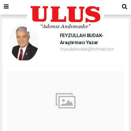
FEYZULLAH BUDAK-
Araştırmacı Yazar
feyzullahbudak@hotmail.com