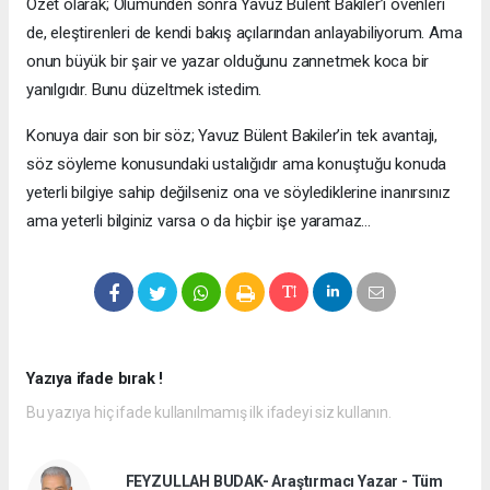
Özet olarak; Ölümünden sonra Yavuz Bülent Bakiler’i övenleri
de, eleştirenleri de kendi bakış açılarından anlayabiliyorum. Ama
onun büyük bir şair ve yazar olduğunu zannetmek koca bir
yanılgıdır. Bunu düzeltmek istedim.
Konuya dair son bir söz; Yavuz Bülent Bakiler’in tek avantajı,
söz söyleme konusundaki ustalığıdır ama konuştuğu konuda
yeterli bilgiye sahip değilseniz ona ve söylediklerine inanırsınız
ama yeterli bilginiz varsa o da hiçbir işe yaramaz…
Yazıya ifade bırak !
Bu yazıya hiç ifade kullanılmamış ilk ifadeyi siz kullanın.
FEYZULLAH BUDAK- Araştırmacı Yazar - Tüm