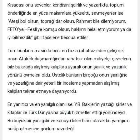
Kısacası onu sevenler, kendisini şairlik ve yazarlıkta, toplum
önderliğinde en yüce makamlara yükseltti, sevmeyenler ise
“Ateşi bol olsun, toprağı dar olsun, Rahmet bile dilemiyorum,
FETÖ’ye –Fesli’ye komşu olsun, hakkımı helal etmiyorum ya da
iyi bilmezdik” gibi ifadelerle beddua ettiler.
Tüm bunların arasında beni en fazla rahatsız eden gelişme;
onun Atatürk düşmanlığından rahatsız olan milliyetçi çevrelerin
bile bu arada alışılmış kalıplara uyarak onun şairlik ve yazarlık
yönünü övmeleri oldu. Üstelik bunların birçoğu onun şairliğine
ve yazarlığına dair yeterli bir inceleme yapmadan alışılmış
kalıpları tekrar etmeye dayanıyordu.
En yanıltıcı ve en yanılgılı olanı ise; Y.B. Bakiler’in yazdığı şiirler ve
kitaplar ile Türk Dünyasına büyük hizmetler ettiği yönündeydi.
Bu büyük bir yanılgıdır ve konuyu bilen birisi olarak bu yanılgının
sürüp gitmesine gönlüm razı değil.