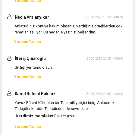
Yorumu Yanıtla
Necla Arslanyıkar
(30.09.2025 18:29 - #3859)
Anlattığınız konuya hakim olmanız, verdiğiniz örneklerden çok
rahat anlaşılıyor. Bu nedenle yazınızı beğendim.
Yorumu Yanıtla
İlteriş Çınaroğlu
(30.09.2025 20:05 - #3863)
Gittiği yer tamu olsun.
Yorumu Yanıtla
Kamil Bulend Bakisiz
(30.09.2025 20:50 - #3864)
Yavuz Bülent Kürt olan bir Türk milliyetçisi imiş. Anladım ki
Türkçüler kürdün Türkçüsünü de sevmezler.
Derdimiz memleket
Bakiler azeri
Yorumu Yanıtla