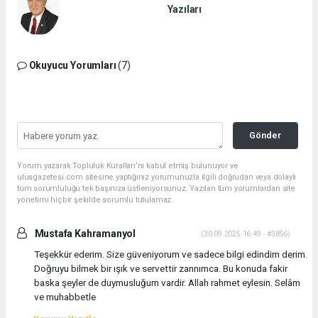
Yazıları
Okuyucu Yorumları
(7)
Gönder
Yorum yazarak Topluluk Kuralları’nı kabul etmiş bulunuyor ve
ulusgazetesi.com sitesine yaptığınız yorumunuzla ilgili doğrudan veya dolaylı
tüm sorumluluğu tek başınıza üstleniyorsunuz. Yazılan tüm yorumlardan site
yönetimi hiçbir şekilde sorumlu tutulamaz.
Mustafa Kahramanyol
(30.09.2025 16:49 - #3856)
Teşekkür ederim. Size güveniyorum ve sadece bilgi edindim derim.
Doğruyu bilmek bir ışık ve servettir zannımca. Bu konuda fakir
baska şeyler de duymusluğum vardir. Allah rahmet eylesin. Selâm
ve muhabbetle