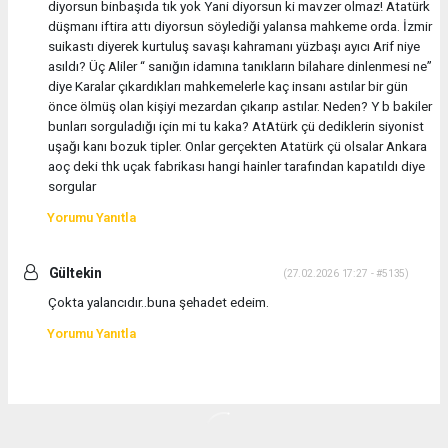
diyorsun binbaşıda tık yok Yani diyorsun ki mavzer olmaz! Atatürk
düşmanı iftira attı diyorsun söylediği yalansa mahkeme orda. İzmir
suikastı diyerek kurtuluş savaşı kahramanı yüzbaşı ayıcı Arif niye
asıldı? Üç Aliler “ sanığın idamına tanıkların bilahare dinlenmesi ne”
diye Karalar çıkardıkları mahkemelerle kaç insanı astılar bir gün
önce ölmüş olan kişiyi mezardan çıkarıp astılar. Neden? Y b bakiler
bunları sorguladığı için mi tu kaka? AtAtürk çü dediklerin siyonist
uşağı kanı bozuk tipler. Onlar gerçekten Atatürk çü olsalar Ankara
aoç deki thk uçak fabrikası hangi hainler tarafından kapatıldı diye
sorgular
Yorumu Yanıtla
Gültekin
(27.02.2026 17:27 - #5135)
Çokta yalancıdır..buna şehadet edeim.
Yorumu Yanıtla