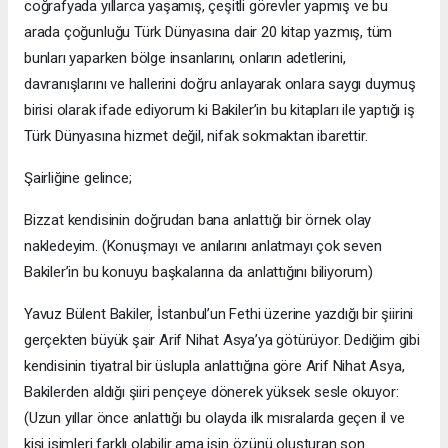
coğrafyada yıllarca yaşamış, çeşitli görevler yapmış ve bu
arada çoğunluğu Türk Dünyasına dair 20 kitap yazmış, tüm
bunları yaparken bölge insanlarını, onların adetlerini,
davranışlarını ve hallerini doğru anlayarak onlara saygı duymuş
birisi olarak ifade ediyorum ki Bakiler’in bu kitapları ile yaptığı iş
Türk Dünyasına hizmet değil, nifak sokmaktan ibarettir.
Şairliğine gelince;
Bizzat kendisinin doğrudan bana anlattığı bir örnek olay
nakledeyim. (Konuşmayı ve anılarını anlatmayı çok seven
Bakiler’in bu konuyu başkalarına da anlattığını biliyorum)
Yavuz Bülent Bakiler, İstanbul’un Fethi üzerine yazdığı bir şiirini
gerçekten büyük şair Arif Nihat Asya’ya götürüyor. Dediğim gibi
kendisinin tiyatral bir üslupla anlattığına göre Arif Nihat Asya,
Bakilerden aldığı şiiri pençeye dönerek yüksek sesle okuyor:
(Uzun yıllar önce anlattığı bu olayda ilk mısralarda geçen il ve
kişi isimleri farklı olabilir ama işin özünü oluşturan son