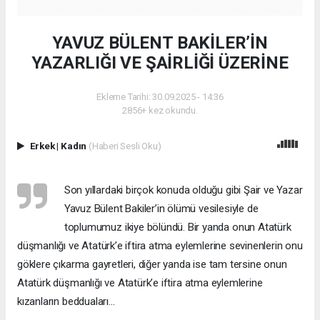
YAVUZ BÜLENT BAKİLER’İN
YAZARLIĞI VE ŞAİRLİĞİ ÜZERİNE
Ekleme Tarihi: 30.09.2025 - 14:36
2856+ kez okundu.
Erkek
|
Kadın
(Haberi Sesli Oku)
Son yıllardaki birçok konuda olduğu gibi Şair ve Yazar
Yavuz Bülent Bakiler’in ölümü vesilesiyle de
toplumumuz ikiye bölündü. Bir yanda onun Atatürk
düşmanlığı ve Atatürk’e iftira atma eylemlerine sevinenlerin onu
göklere çıkarma gayretleri, diğer yanda ise tam tersine onun
Atatürk düşmanlığı ve Atatürk’e iftira atma eylemlerine
kızanların bedduaları…