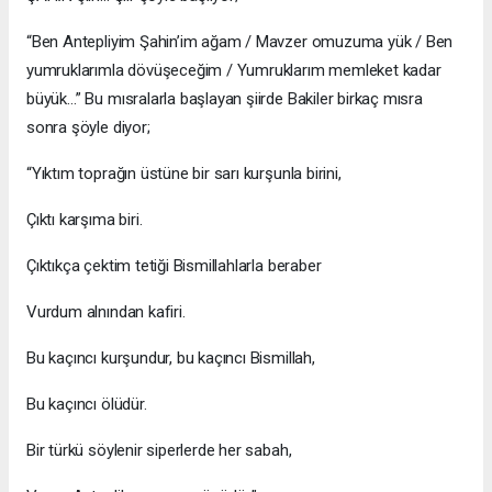
“Ben Antepliyim Şahin’im ağam / Mavzer omuzuma yük / Ben
yumruklarımla dövüşeceğim / Yumruklarım memleket kadar
büyük…” Bu mısralarla başlayan şiirde Bakiler birkaç mısra
sonra şöyle diyor;
“Yıktım toprağın üstüne bir sarı kurşunla birini,
Çıktı karşıma biri.
Çıktıkça çektim tetiği Bismillahlarla beraber
Vurdum alnından kafiri.
Bu kaçıncı kurşundur, bu kaçıncı Bismillah,
Bu kaçıncı ölüdür.
Bir türkü söylenir siperlerde her sabah,