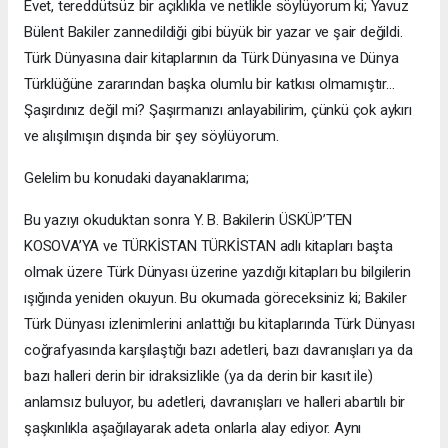
Evet, tereddütsüz bir açıklıkla ve netlikle söylüyorum ki; Yavuz
Bülent Bakiler zannedildiği gibi büyük bir yazar ve şair değildi.
Türk Dünyasına dair kitaplarının da Türk Dünyasına ve Dünya
Türklüğüne zararından başka olumlu bir katkısı olmamıştır…
Şaşırdınız değil mi? Şaşırmanızı anlayabilirim, çünkü çok aykırı
ve alışılmışın dışında bir şey söylüyorum.
Gelelim bu konudaki dayanaklarıma;
Bu yazıyı okuduktan sonra Y. B. Bakilerin ÜSKÜP’TEN
KOSOVA’YA ve TÜRKİSTAN TÜRKİSTAN adlı kitapları başta
olmak üzere Türk Dünyası üzerine yazdığı kitapları bu bilgilerin
ışığında yeniden okuyun. Bu okumada göreceksiniz ki; Bakiler
Türk Dünyası izlenimlerini anlattığı bu kitaplarında Türk Dünyası
coğrafyasında karşılaştığı bazı adetleri, bazı davranışları ya da
bazı halleri derin bir idraksizlikle (ya da derin bir kasıt ile)
anlamsız buluyor, bu adetleri, davranışları ve halleri abartılı bir
şaşkınlıkla aşağılayarak adeta onlarla alay ediyor. Aynı