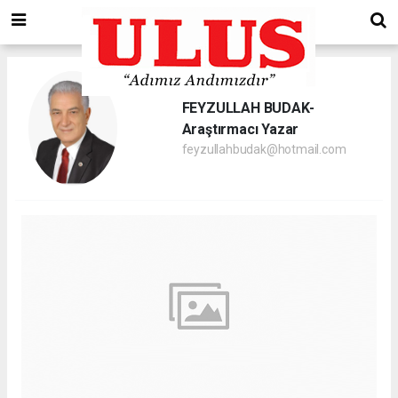
FEYZULLAH BUDAK-
Araştırmacı Yazar
feyzullahbudak@hotmail.com