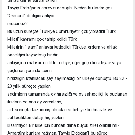
tahtta kalma süresi aynen
Tayyip Erdoğan’ın görev süresi gibi. Neden bu kadar çok
“Osmanlı” dediğini anlıyor
musunuz?
Bu uzun süreçte “Türkiye Cumhuriyeti” çok yıpratıldı “Türk
Milleti” kavramı çok tahrip edildi. Türk
Milletinin “İslam” anlayışı katledildi. Türkiye, erdem ve ahlak
önceliğini kaybetmiş bir din
anlayışına mahkum edildi. Türkiye, eğer güç elinizdeyse veya
güçlünün yanında iseniz
hırsızlığın utanılacak şey sayılmadığı bir ülkeye dönüştü. Bu 22 -
23 yıllık süreçte yapılan
seçimlerin tamamında oy hırsızlığı ve oy sahteciliği ile suçlanan
iktidarın ve ona oy verenlerin,
sırf sonuçta kazanmış olmaları sebebiyle bu hırsızlık ve
sahtecilikten dolayı hiç yüzleri
kızarmıyor. Bir ülke için bundan daha büyük zillet olabilir mi?
Ama tüm bunlara rağmen, Tayyip Erdoğan’lı bu süreç