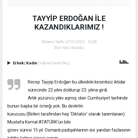
TAYYİP ERDOĞAN İLE
KAZANDIKLARIMIZ !
Ekleme Tarihi: 07.01.2025 - 15:28
332+ kez okundu.
Erkek
|
Kadın
(Haberi Sesli Oku)
Recep Tayyip Erdoğan bu ülkedeki kesintisiz iktidar
sürecinde 22 yılını doldurup 23. yılına girdi.
Artık yüzüncü yılını aşmış olan Cumhuriyet tarihinde
bunun başka bir örneği yok. Bu devletin
kurucusu (Birileri tarafından hep ‘Diktatör’ olarak tanımlanan)
Mustafa Kemal ATATÜRK’ün bile
görev süresi 15 yıl. Osmanlı padişahlarının ise yarıdan fazlasının