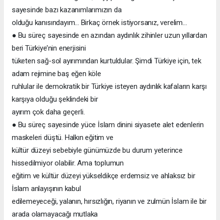
sayesinde bazı kazanımlarımızın da
olduğu kanısındayım... Birkaç örnek istiyorsanız, verelim...
● Bu süreç sayesinde en azından aydınlık zihinler uzun yıllardan
beri Türkiye’nin enerjisini
tüketen sağ-sol ayırımından kurtuldular. Şimdi Türkiye için, tek
adam rejimine baş eğen köle
ruhlular ile demokratik bir Türkiye isteyen aydınlık kafaların karşı
karşıya olduğu şeklindeki bir
ayırım çok daha geçerli.
● Bu süreç sayesinde yüce İslam dinini siyasete alet edenlerin
maskeleri düştü. Halkın eğitim ve
kültür düzeyi sebebiyle günümüzde bu durum yeterince
hissedilmiyor olabilir. Ama toplumun
eğitim ve kültür düzeyi yükseldikçe erdemsiz ve ahlaksız bir
İslam anlayışının kabul
edilemeyeceği, yalanın, hırsızlığın, riyanın ve zulmün İslam ile bir
arada olamayacağı mutlaka