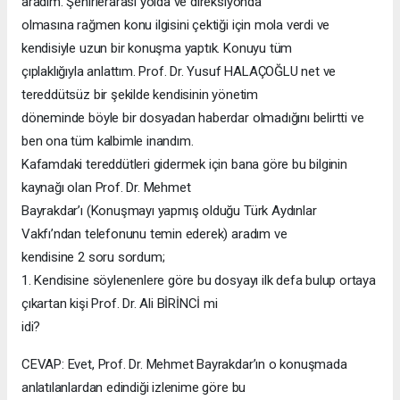
aradım. Şehirlerarası yolda ve direksiyonda
olmasına rağmen konu ilgisini çektiği için mola verdi ve
kendisiyle uzun bir konuşma yaptık. Konuyu tüm
çıplaklığıyla anlattım. Prof. Dr. Yusuf HALAÇOĞLU net ve
tereddütsüz bir şekilde kendisinin yönetim
döneminde böyle bir dosyadan haberdar olmadığını belirtti ve
ben ona tüm kalbimle inandım.
Kafamdaki tereddütleri gidermek için bana göre bu bilginin
kaynağı olan Prof. Dr. Mehmet
Bayrakdar’ı (Konuşmayı yapmış olduğu Türk Aydınlar
Vakfı’ndan telefonunu temin ederek) aradım ve
kendisine 2 soru sordum;
1. Kendisine söylenenlere göre bu dosyayı ilk defa bulup ortaya
çıkartan kişi Prof. Dr. Ali BİRİNCİ mi
idi?
CEVAP: Evet, Prof. Dr. Mehmet Bayrakdar’ın o konuşmada
anlatılanlardan edindiği izlenime göre bu