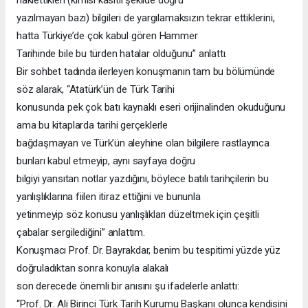
naklettikleri (kimisi kasıtlı şekilde doğru
yazılmayan bazı) bilgileri de yargılamaksızın tekrar ettiklerini,
hatta Türkiye’de çok kabul gören Hammer
Tarihinde bile bu türden hatalar olduğunu” anlattı.
Bir sohbet tadında ilerleyen konuşmanın tam bu bölümünde
söz alarak, “Atatürk’ün de Türk Tarihi
konusunda pek çok batı kaynaklı eseri orijinalinden okuduğunu
ama bu kitaplarda tarihi gerçeklerle
bağdaşmayan ve Türk’ün aleyhine olan bilgilere rastlayınca
bunları kabul etmeyip, aynı sayfaya doğru
bilgiyi yansıtan notlar yazdığını, böylece batılı tarihçilerin bu
yanlışlıklarına fiilen itiraz ettiğini ve bununla
yetinmeyip söz konusu yanlışlıkları düzeltmek için çeşitli
çabalar sergilediğini” anlattım.
Konuşmacı Prof. Dr. Bayrakdar, benim bu tespitimi yüzde yüz
doğruladıktan sonra konuyla alakalı
son derecede önemli bir anısını şu ifadelerle anlattı:
“Prof. Dr. Ali Birinci Türk Tarih Kurumu Başkanı olunca kendisini