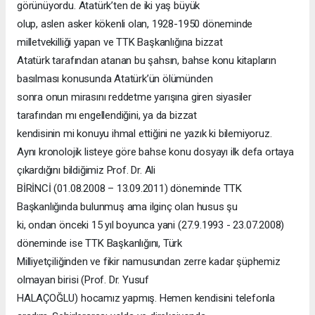
görünüyordu. Atatürk’ten de iki yaş büyük
olup, aslen asker kökenli olan, 1928-1950 döneminde
milletvekilliği yapan ve TTK Başkanlığına bizzat
Atatürk tarafından atanan bu şahsın, bahse konu kitapların
basılması konusunda Atatürk’ün ölümünden
sonra onun mirasını reddetme yarışına giren siyasiler
tarafından mı engellendiğini, ya da bizzat
kendisinin mi konuyu ihmal ettiğini ne yazık ki bilemiyoruz.
Aynı kronolojik listeye göre bahse konu dosyayı ilk defa ortaya
çıkardığını bildiğimiz Prof. Dr. Ali
BİRİNCİ (01.08.2008 – 13.09.2011) döneminde TTK
Başkanlığında bulunmuş ama ilginç olan husus şu
ki, ondan önceki 15 yıl boyunca yani (27.9.1993 - 23.07.2008)
döneminde ise TTK Başkanlığını, Türk
Milliyetçiliğinden ve fikir namusundan zerre kadar şüphemiz
olmayan birisi (Prof. Dr. Yusuf
HALAÇOĞLU) hocamız yapmış. Hemen kendisini telefonla