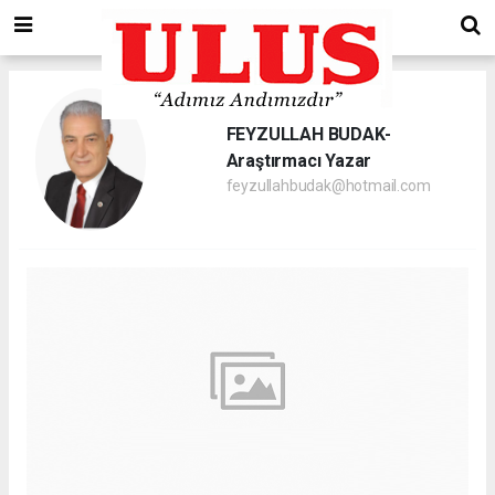
FEYZULLAH BUDAK-
Araştırmacı Yazar
feyzullahbudak@hotmail.com