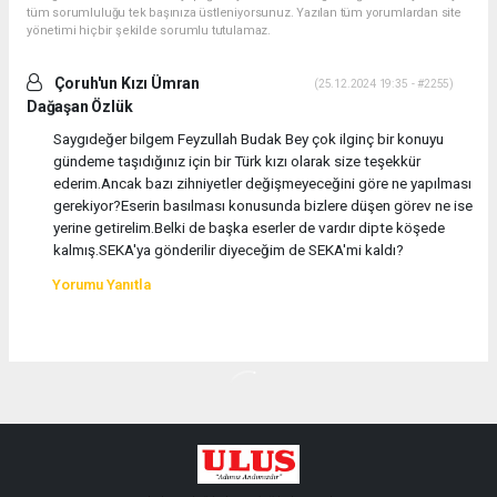
tüm sorumluluğu tek başınıza üstleniyorsunuz. Yazılan tüm yorumlardan site
yönetimi hiçbir şekilde sorumlu tutulamaz.
Çoruh'un Kızı Ümran
(25.12.2024 19:35 - #2255)
Dağaşan Özlük
Saygıdeğer bilgem Feyzullah Budak Bey çok ilginç bir konuyu
gündeme taşıdığınız için bir Türk kızı olarak size teşekkür
ederim.Ancak bazı zihniyetler değişmeyeceğini göre ne yapılması
gerekiyor?Eserin basılması konusunda bizlere düşen görev ne ise
yerine getirelim.Belki de başka eserler de vardır dipte köşede
kalmış.SEKA'ya gönderilir diyeceğim de SEKA'mi kaldı?
Yorumu Yanıtla