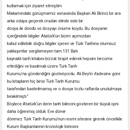
kutlamak için ziyaret etmiştim.
Makamındaki görüşmemiz esnasında Başkan Ali Birinci bir ara
arka odaya geçerek oradan elinde eski bir
dosya ile döndü ve dosyayı önüme koydu. Bu dosyanın
içeriğindeki bilgiler Atatürk’ün bizim açımızdan
kabul edilebilir doğru bilgiler içeren ve Türk Tarihine olumsuz
yaklaşımlar sergilemeyen tam 131 Batı
kaynaklı tarih kitabını bizzat tespit ederek hepsini tercüme
ettirdiğini ve basılmak üzere Türk Tarih
Kurumu’na gönderdiğini gösteriyordu. Ali Bey’in ifadesine göre
bu kitapların hiç birisi Türk Tarih Kurumu
tarafından bastırılmamış ve o dosya tozlu raflarda unutulmaya
bırakılmıştı.”
Böylece Atatürk’ün derin tarih bilincini gösteren bir büyük işini
daha öğrenmiş olduk. Eve döner
dönmez Türk Tarih Kurumu’nun resmi sitesine girerek öncelikle
Kurum Başkanlarının kronolojik listesini