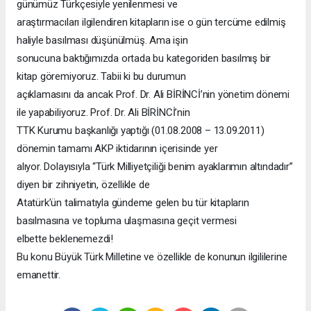
günümüz Türkçesiyle yenilenmesi ve
araştırmacıları ilgilendiren kitapların ise o gün tercüme edilmiş
haliyle basılması düşünülmüş. Ama işin
sonucuna baktığımızda ortada bu kategoriden basılmış bir
kitap göremiyoruz. Tabii ki bu durumun
açıklamasını da ancak Prof. Dr. Ali BİRİNCİ’nin yönetim dönemi
ile yapabiliyoruz. Prof. Dr. Ali BİRİNCİ’nin
TTK Kurumu başkanlığı yaptığı (01.08.2008 – 13.09.2011)
dönemin tamamı AKP iktidarının içerisinde yer
alıyor. Dolayısıyla “Türk Milliyetçiliği benim ayaklarımın altındadır”
diyen bir zihniyetin, özellikle de
Atatürk’ün talimatıyla gündeme gelen bu tür kitapların
basılmasına ve topluma ulaşmasına geçit vermesi
elbette beklenemezdi!
Bu konu Büyük Türk Milletine ve özellikle de konunun ilgililerine
emanettir.