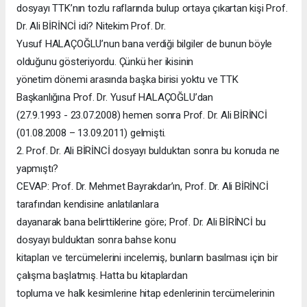
dosyayı TTK’nın tozlu raflarında bulup ortaya çıkartan kişi Prof.
Dr. Ali BİRİNCİ idi? Nitekim Prof. Dr.
Yusuf HALAÇOĞLU’nun bana verdiği bilgiler de bunun böyle
olduğunu gösteriyordu. Çünkü her ikisinin
yönetim dönemi arasında başka birisi yoktu ve TTK
Başkanlığına Prof. Dr. Yusuf HALAÇOĞLU’dan
(27.9.1993 - 23.07.2008) hemen sonra Prof. Dr. Ali BİRİNCİ
(01.08.2008 – 13.09.2011) gelmişti.
2. Prof. Dr. Ali BİRİNCİ dosyayı bulduktan sonra bu konuda ne
yapmıştı?
CEVAP: Prof. Dr. Mehmet Bayrakdar’ın, Prof. Dr. Ali BİRİNCİ
tarafından kendisine anlatılanlara
dayanarak bana belirttiklerine göre; Prof. Dr. Ali BİRİNCİ bu
dosyayı bulduktan sonra bahse konu
kitapları ve tercümelerini incelemiş, bunların basılması için bir
çalışma başlatmış. Hatta bu kitaplardan
topluma ve halk kesimlerine hitap edenlerinin tercümelerinin