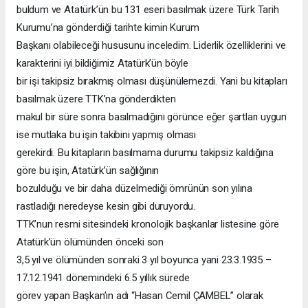
buldum ve Atatürk’ün bu 131 eseri basılmak üzere Türk Tarih
Kurumu’na gönderdiği tarihte kimin Kurum
Başkanı olabileceği hususunu inceledim. Liderlik özelliklerini ve
karakterini iyi bildiğimiz Atatürk’ün böyle
bir işi takipsiz bırakmış olması düşünülemezdi. Yani bu kitapları
basılmak üzere TTK’na gönderdikten
makul bir süre sonra basılmadığını görünce eğer şartları uygun
ise mutlaka bu işin takibini yapmış olması
gerekirdi. Bu kitapların basılmama durumu takipsiz kaldığına
göre bu işin, Atatürk’ün sağlığının
bozulduğu ve bir daha düzelmediği ömrünün son yılına
rastladığı neredeyse kesin gibi duruyordu.
TTK’nun resmi sitesindeki kronolojik başkanlar listesine göre
Atatürk’ün ölümünden önceki son
3,5 yıl ve ölümünden sonraki 3 yıl boyunca yani 23.3.1935 –
17.12.1941 dönemindeki 6.5 yıllık sürede
görev yapan Başkan’ın adı “Hasan Cemil ÇAMBEL” olarak