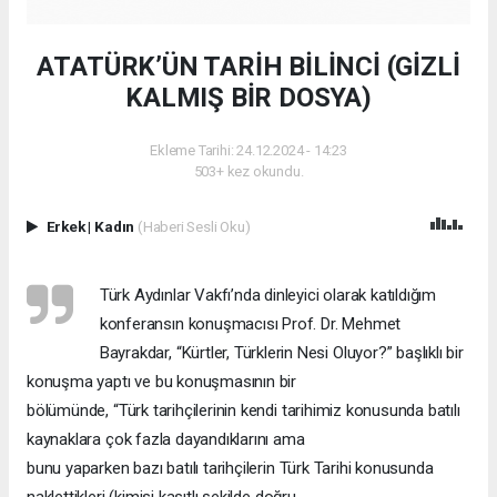
ATATÜRK’ÜN TARİH BİLİNCİ (GİZLİ
KALMIŞ BİR DOSYA)
Ekleme Tarihi: 24.12.2024 - 14:23
503+ kez okundu.
Erkek
|
Kadın
(Haberi Sesli Oku)
Türk Aydınlar Vakfı’nda dinleyici olarak katıldığım
konferansın konuşmacısı Prof. Dr. Mehmet
Bayrakdar, “Kürtler, Türklerin Nesi Oluyor?” başlıklı bir
konuşma yaptı ve bu konuşmasının bir
bölümünde, “Türk tarihçilerinin kendi tarihimiz konusunda batılı
kaynaklara çok fazla dayandıklarını ama
bunu yaparken bazı batılı tarihçilerin Türk Tarihi konusunda