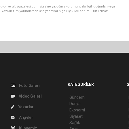
nuyor ve ulusgazetesi.com sitesine yaptığınız yorumunuzla ilgili doğrudan veya
. Yazılan tüm yorumlardan site yönetimi hiçbir şekilde sorumlu tutulamaz.
KATEGORİLER
S
Foto Galeri
Video Galeri
Gündem
Dünya
Yazarlar
Ekonomi
Siyaset
Arşivler
Sağlık
Künyemiz