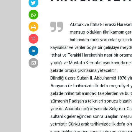
Atatürk ve İttihat-Terakki Hareket
mensup oldukları fikri kampın ger
birbirinden farklı yorumlar şeklinde
kaynaklar ve veriler böyle bir çelişkiye mey
İttihat ve Terakki Hareketinin nasıl bir orta
yaptığı ve Mustafa Kemal’in aynı konuda ne
şekilde ortaya çıkmasına yetecektir.
Bilindiği üzere Sultan II. Abdulhamid 1876 yılın
Anayasa ile tarihimizde ilk defa meşrutiyet 
şekilde millet tabanındaki taleplerden ve bu 
zümrenin Padişah’a telkinleri sonucu bizatih
yine de Anadolu coğrafyasında Selçuklu-Osma
sultanlık geleneğinden sonra ulaşılan meşr
yetmiştir. Çünkü artık tarihimizde ilk defa ol
insan hakları konusu yasayla düzene konul