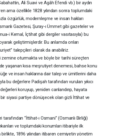
bahattin, Ali Suavi ve Agâh Efendi vb.) bir aydın
baren ama özellikle 1828 yılından sonra toplumdaki
a fazla özgürlük, modernleşme ve insan hakları
 Osmanlı Gazetesi, Şuray-ı Ümmet gibi gazeteler ve
a-i Kemal, İçtihat gibi dergiler vasıtasıyla) bu
koyarak geliştirmişlerdir. Bu anlamda onları
iyet” talepçileri olarak da anabiliriz.
ihi zemine oturmakta ve böyle bir tarihi süreçten
de yaşanan kısa meşrutiyet denemesi, bahse konu
ğe ve insan haklarına dair talep ve ümitlerini daha
ıyla bu değerlere Padişah tarafından vurulan yıkıcı
 değerleri koruyup, yeniden canlandırıp, hayata
r siyasi partiye dönüşecek olan gizli İttihat ve
i tarafından “İttihat-ı Osmani” (Osmanlı Birliği)
kanları ve toplumdaki konumları itibariyle ilk
birlikte, 1896 yılından itibaren cemiyetin yönetim