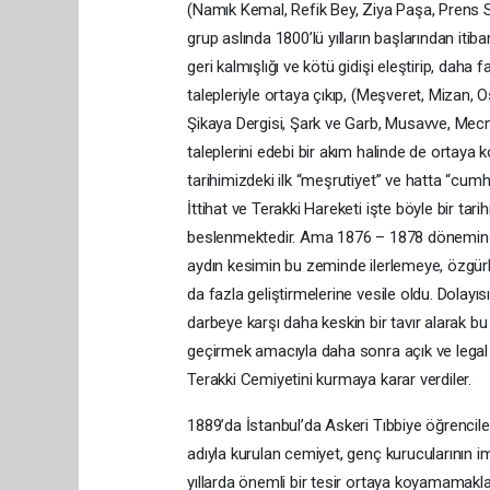
(Namık Kemal, Refik Bey, Ziya Paşa, Prens Sa
grup aslında 1800’lü yılların başlarından iti
geri kalmışlığı ve kötü gidişi eleştirip, dah
talepleriyle ortaya çıkıp, (Meşveret, Mizan,
Şikaya Dergisi, Şark ve Garb, Musavve, Mecmu
taleplerini edebi bir akım halinde de ortaya 
tarihimizdeki ilk “meşrutiyet” ve hatta “cumhur
İttihat ve Terakki Hareketi işte böyle bir tar
beslenmektedir. Ama 1876 – 1878 dönemin
aydın kesimin bu zeminde ilerlemeye, özgürlü
da fazla geliştirmelerine vesile oldu. Dolayıs
darbeye karşı daha keskin bir tavır alarak bu
geçirmek amacıyla daha sonra açık ve legal bi
Terakki Cemiyetini kurmaya karar verdiler.
1889’da İstanbul’da Askeri Tıbbiye öğrenciler
adıyla kurulan cemiyet, genç kurucularının im
yıllarda önemli bir tesir ortaya koyamamakla 