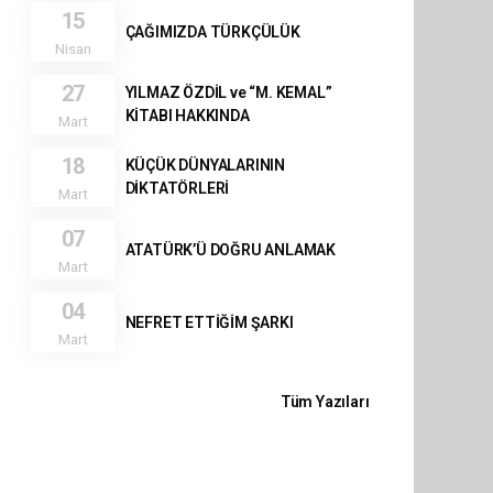
15
ÇAĞIMIZDA TÜRKÇÜLÜK
Nisan
27
YILMAZ ÖZDİL ve “M. KEMAL”
KİTABI HAKKINDA
Mart
18
KÜÇÜK DÜNYALARININ
DİKTATÖRLERİ
Mart
07
ATATÜRK’Ü DOĞRU ANLAMAK
Mart
04
NEFRET ETTİĞİM ŞARKI
Mart
Tüm Yazıları