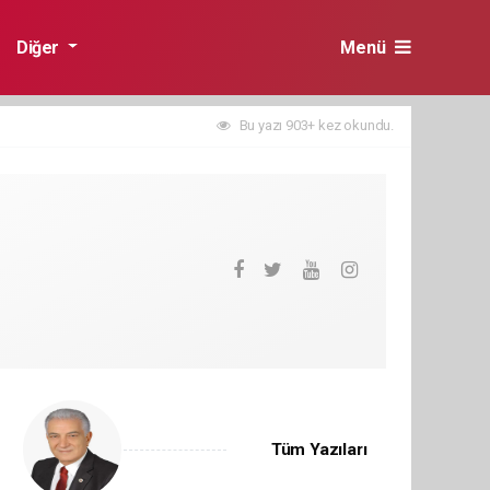
Diğer
Menü
Bu yazı 903+ kez okundu.
Tüm Yazıları