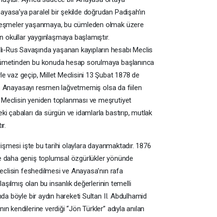
yasa’ya paralel bir şekilde doğrudan Padişah’ın
nleşmeler yaşanmaya, bu cümleden olmak üzere
en okullar yaygınlaşmaya başlamıştır.
-Rus Savaşında yaşanan kayıpların hesabı Meclis
ükümetinden bu konuda hesap sorulmaya başlanınca
e vaz geçip, Millet Meclisini 13 Şubat 1878 de
ikle Anayasayı resmen lağvetmemiş olsa da fiilen
 Meclisin yeniden toplanması ve meşrutiyet
i çabaları da sürgün ve idamlarla bastırıp, mutlak
r.
lişmesi işte bu tarihi olaylara dayanmaktadır. 1876
e daha geniş toplumsal özgürlükler yönünde
Meclisin feshedilmesi ve Anayasa’nın rafa
laşılmış olan bu insanlık değerlerinin temelli
nda böyle bir aydın hareketi Sultan II. Abdulhamid
n kendilerine verdiği “Jön Türkler” adıyla anılan