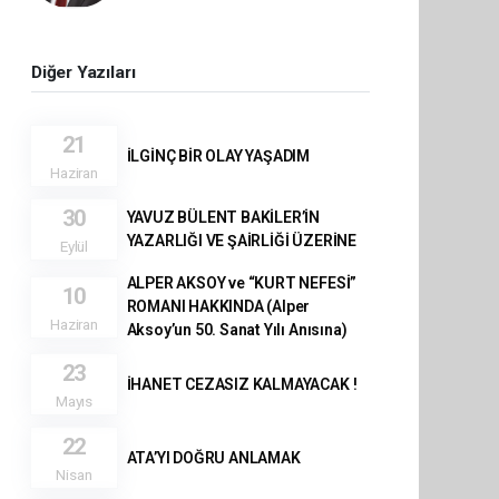
Diğer Yazıları
21
İLGİNÇ BİR OLAY YAŞADIM
Haziran
30
YAVUZ BÜLENT BAKİLER’İN
YAZARLIĞI VE ŞAİRLİĞİ ÜZERİNE
Eylül
ALPER AKSOY ve “KURT NEFESİ”
10
ROMANI HAKKINDA (Alper
Haziran
Aksoy’un 50. Sanat Yılı Anısına)
23
İHANET CEZASIZ KALMAYACAK !
Mayıs
22
ATA’YI DOĞRU ANLAMAK
Nisan