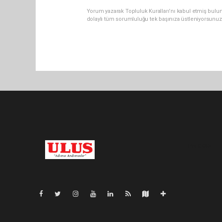
Yorum yazarak Topluluk Kuralları’nı kabul etmiş bulu
dolaylı tüm sorumluluğu tek başınıza üstleniyorsunuz
Pro-0.045