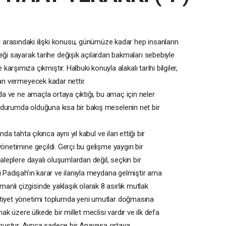
i arasındaki ilişki konusu, günümüze kadar hep insanların
eği sayarak tarihe değişik açılardan bakmaları sebebiyle
 karşımıza çıkmıştır. Halbuki konuyla alakalı tarihi bilgiler,
dan vermeyecek kadar nettir.
mda ve ne amaçla ortaya çıktığı, bu amaç için neler
 durumda olduğuna kısa bir bakış meselenin net bir
da tahta çıkınca aynı yıl kabul ve ilan ettiği bir
yönetimine geçildi. Gerçi bu gelişme yaygın bir
taleplere dayalı oluşumlardan değil, seçkin bir
i Padişah’ın karar ve ilanıyla meydana gelmiştir ama
nlı çizgisinde yaklaşık olarak 8 asırlık mutlak
utiyet yönetimi toplumda yeni umutlar doğmasına
mak üzere ülkede bir millet meclisi vardır ve ilk defa
muştur. Ayrıca sadece bir Anayasa ortaya