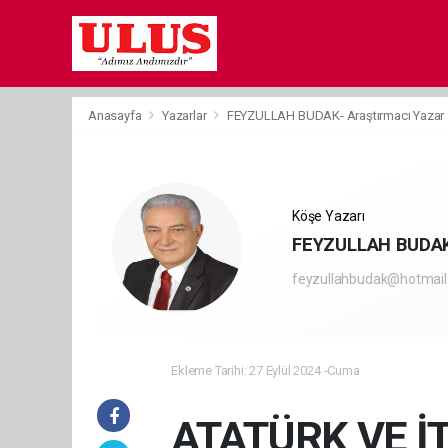
Anasayfa
Yazarlar
FEYZULLAH BUDAK- Araştırmacı Yazar
Köşe Yazarı
FEYZULLAH BUDAK-
feyzullahbudak@hotmai
Ekleme Tarihi: 27 Eylül 2024 -Cuma
ATATÜRK VE İT