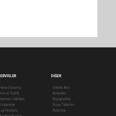
ERVİSLER
DİĞER
Hava Durumu
Sitede Ara
Yol ve Trafik
Anketler
Namaz Vakitleri
Biyografiler
Eczaneler
Rüya Tabirleri
Lig Fikstürü
Astroloji