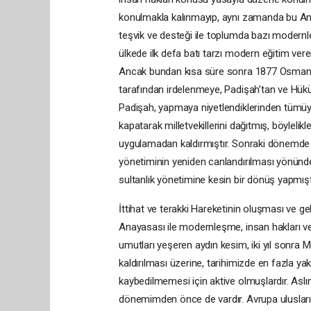
konulmakla kalınmayıp, aynı zamanda bu Ana
teşvik ve desteği ile toplumda bazı moder
ülkede ilk defa batı tarzı modern eğitim ver
Ancak bundan kısa süre sonra 1877 Osmanlı
tarafından irdelenmeye, Padişah’tan ve H
Padişah, yapmaya niyetlendiklerinden tümüyl
kapatarak milletvekillerini dağıtmış, böylel
uygulamadan kaldırmıştır. Sonraki dönemde
yönetiminin yeniden canlandırılması yönündek
sultanlık yönetimine kesin bir dönüş yapmıştı
İttihat ve terakki Hareketinin oluşması ve ge
Anayasası ile modernleşme, insan hakları v
umutları yeşeren aydın kesim, iki yıl sonra 
kaldırılması üzerine, tarihimizde en fazla yak
kaybedilmemesi için aktive olmuşlardır. Aslı
dönemimden önce de vardır. Avrupa uluslarını