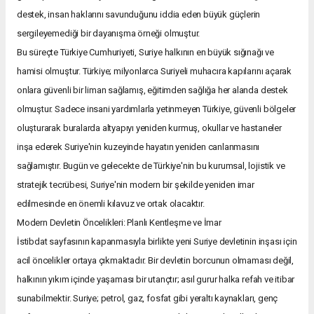
destek, insan haklarını savunduğunu iddia eden büyük güçlerin
sergileyemediği bir dayanışma örneği olmuştur.
Bu süreçte Türkiye Cumhuriyeti, Suriye halkının en büyük sığınağı ve
hamisi olmuştur. Türkiye; milyonlarca Suriyeli muhacıra kapılarını açarak
onlara güvenli bir liman sağlamış, eğitimden sağlığa her alanda destek
olmuştur. Sadece insani yardımlarla yetinmeyen Türkiye, güvenli bölgeler
oluşturarak buralarda altyapıyı yeniden kurmuş, okullar ve hastaneler
inşa ederek Suriye'nin kuzeyinde hayatın yeniden canlanmasını
sağlamıştır. Bugün ve gelecekte de Türkiye'nin bu kurumsal, lojistik ve
stratejik tecrübesi, Suriye'nin modern bir şekilde yeniden imar
edilmesinde en önemli kılavuz ve ortak olacaktır.
Modern Devletin Öncelikleri: Planlı Kentleşme ve İmar
İstibdat sayfasının kapanmasıyla birlikte yeni Suriye devletinin inşası için
acil öncelikler ortaya çıkmaktadır. Bir devletin borcunun olmaması değil,
halkının yıkım içinde yaşaması bir utançtır; asıl gurur halka refah ve itibar
sunabilmektir. Suriye; petrol, gaz, fosfat gibi yeraltı kaynakları, genç