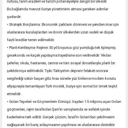
nüfusu, tarım arazileri ve turizm potansiyeliyle zengin bir ülkedir.
Bu bağlamda mevcut Suriye yönetiminin atması gereken adımlar
şunlardır:
• Stratejik Borçlanma: Ekonomik çarkların dönmesi ve yeniden imar için
uluslararası kuruluşlardan ve donör ülkelerden uzun vadeli ve düşük
faizli krediler temin edilmelidir.
• Planlı Kentleşme: Rejimin 55 yıl boyunca göz yumduğu tek tipleşmiş
gecekondu ve kaçak yapılaşma trajedisine son verilmelidir. Yıkılan
şehirler; okulu, hastanesi, camisi ve tüm sosyal donatılarıyla planlı bir
şekilde inşa edilmelidir. Tıpkı Türkiye’nin deprem felaketi sonrası
sergilediği üstün başarı gibi; kısa sürede yüz binlerce modern konutu
altyapısıyla tamamlayan Türk modeli, Suriye için somut bir örnek teşkil
etmelidir.
• Golan Tepeleri ve Göçmenlerin Dönüşü: Sayıları 1.5 milyonu aşan Golan
göçmenleri, rejim tarafından Şam’ın varoşlarında ve sefalet içinde
kaderlerine terk edildi. Gerçek çözüm; İsrail'in Golan'dan çekilmesini
sağlayacak bir barış anlaşmasının yapılması ve uluslararası destekle