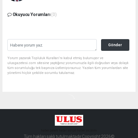
Okuyucu Yorumları
(0)
Gönder
Yorum yazarak Topluluk Kuralları’nı kabul etmiş bulunuyor ve
ulusgazetesi.com sitesine yaptığınız yorumunuzla ilgili doğrudan veya dolaylı
tüm sorumluluğu tek başınıza üstleniyorsunuz. Yazılan tüm yorumlardan site
yönetimi hiçbir şekilde sorumlu tutulamaz.
haber paketi
haber scripti
haber yazılımı
Tüm hakları saklı tutulmaktadır.Copyright 2026©