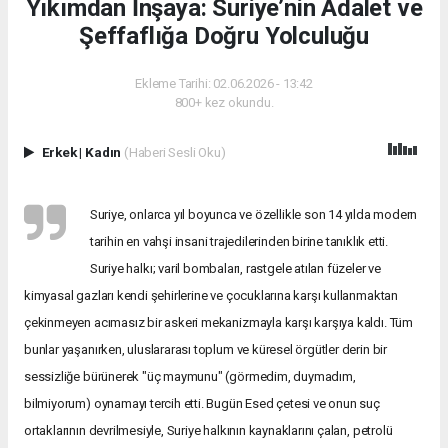
Yıkımdan İnşaya: Suriye’nin Adalet ve
Şeffaflığa Doğru Yolculuğu
Ekleme Tarihi: 02.06.2026 - 13:42
800+ kez okundu.
Erkek
|
Kadın
(Haberi Sesli Oku)
Suriye, onlarca yıl boyunca ve özellikle son 14 yılda modern
tarihin en vahşi insani trajedilerinden birine tanıklık etti.
Suriye halkı; varil bombaları, rastgele atılan füzeler ve
kimyasal gazları kendi şehirlerine ve çocuklarına karşı kullanmaktan
çekinmeyen acımasız bir askeri mekanizmayla karşı karşıya kaldı. Tüm
bunlar yaşanırken, uluslararası toplum ve küresel örgütler derin bir
sessizliğe bürünerek "üç maymunu" (görmedim, duymadım,
bilmiyorum) oynamayı tercih etti. Bugün Esed çetesi ve onun suç
ortaklarının devrilmesiyle, Suriye halkının kaynaklarını çalan, petrolü