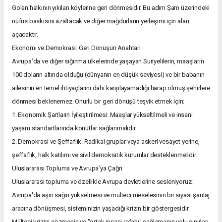
Golan halkının yıkılan köylerine geri dönmesidir. Bu adım Şam üzerindeki
nüfus baskısını azaltacak ve diğer mağdurların yerleşimi için alan
açacaktır.
Ekonomi ve Demokrasi: Geri Dönüşün Anahtarı
Avrupa’da ve diğer sığınma ülkelerinde yaşayan Suriyelilerin, maaşların
100 doların altında olduğu (dünyanın en düşük seviyesi) ve bir babanın
ailesinin en temel ihtiyaçlarını dahi karşılayamadığı harap olmuş şehirlere
dönmesi beklenemez. Onurlu bir geri dönüşü teşvik etmek için:
1. Ekonomik Şartların İyileştirilmesi: Maaşlar yükseltilmeli ve insani
yaşam standartlarında konutlar sağlanmalıdır.
2. Demokrasi ve Şeffaflık: Radikal gruplar veya askeri vesayet yerine,
şeffaflık, halk katılımı ve sivil demokratik kurumlar desteklenmelidir.
Uluslararası Topluma ve Avrupa’ya Çağrı
Uluslararası topluma ve özellikle Avrupa devletlerine sesleniyoruz:
Avrupa'da aşırı sağın yükselmesi ve mülteci meselesinin bir siyasi şantaj
aracına dönüşmesi, sisteminizin yaşadığı krizin bir göstergesidir.
Mülteci krizini çözmenin ve "ortak insani refahı" sağlamanın yolu sınırları