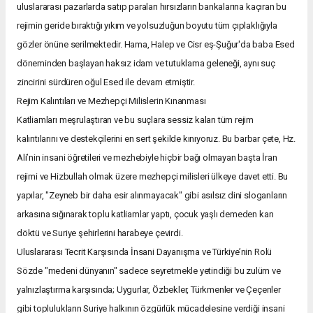
uluslararası pazarlarda satıp paraları hırsızların bankalarına kaçıran bu
rejimin geride bıraktığı yıkım ve yolsuzluğun boyutu tüm çıplaklığıyla
gözler önüne serilmektedir. Hama, Halep ve Cisr eş-Şuğur'da baba Esed
döneminden başlayan haksız idam ve tutuklama geleneği, aynı suç
zincirini sürdüren oğul Esed ile devam etmiştir.
Rejim Kalıntıları ve Mezhepçi Milislerin Kınanması
Katliamları meşrulaştıran ve bu suçlara sessiz kalan tüm rejim
kalıntılarını ve destekçilerini en sert şekilde kınıyoruz. Bu barbar çete, Hz.
Ali’nin insani öğretileri ve mezhebiyle hiçbir bağı olmayan başta İran
rejimi ve Hizbullah olmak üzere mezhepçi milisleri ülkeye davet etti. Bu
yapılar, "Zeyneb bir daha esir alınmayacak" gibi asılsız dini sloganların
arkasına sığınarak toplu katliamlar yaptı, çocuk yaşlı demeden kan
döktü ve Suriye şehirlerini harabeye çevirdi.
Uluslararası Tecrit Karşısında İnsani Dayanışma ve Türkiye’nin Rolü
Sözde "medeni dünyanın" sadece seyretmekle yetindiği bu zulüm ve
yalnızlaştırma karşısında; Uygurlar, Özbekler, Türkmenler ve Çeçenler
gibi toplulukların Suriye halkının özgürlük mücadelesine verdiği insani