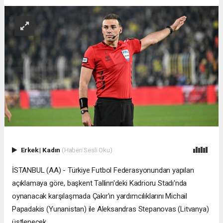
Erkek
|
Kadın
(Haberi Sesli Oku)
İSTANBUL (AA) - Türkiye Futbol Federasyonundan yapılan
açıklamaya göre, başkent Tallinn'deki Kadrioru Stadı'nda
oynanacak karşılaşmada Çakır'ın yardımcılıklarını Michail
Papadakis (Yunanistan) ile Aleksandras Stepanovas (Litvanya)
üstlenecek.