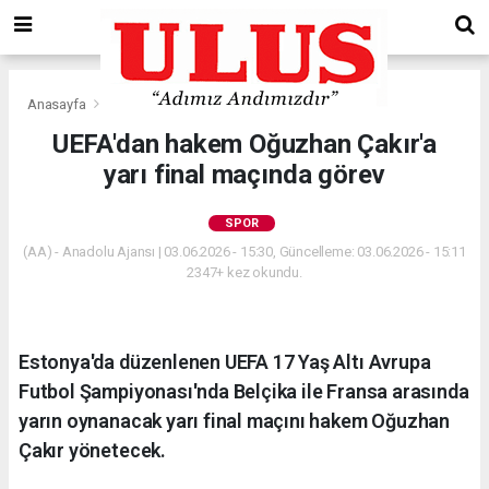
Anasayfa
Spor
UEFA'dan hakem Oğuzhan Çakır'a
yarı final maçında görev
SPOR
(AA) - Anadolu Ajansı | 03.06.2026 - 15:30, Güncelleme: 03.06.2026 - 15:11
2347+ kez okundu.
Estonya'da düzenlenen UEFA 17 Yaş Altı Avrupa
Futbol Şampiyonası'nda Belçika ile Fransa arasında
yarın oynanacak yarı final maçını hakem Oğuzhan
Çakır yönetecek.