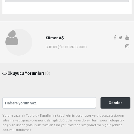
Sümer AŞ
sumer@sumeras.com
Okuyucu Yorumları
(0)
Gönder
Yorum yazarak Topluluk Kuralları’nı kabul etmiş bulunuyor ve ulusgazetesi.com
sitesine yaptığınız yorumunuzla ilgili doğrudan veya dolaylı tüm sorumluluğu tek
başınıza üstleniyorsunuz. Yazılan tüm yorumlardan site yönetimi hiçbir şekilde
sorumlu tutulamaz.