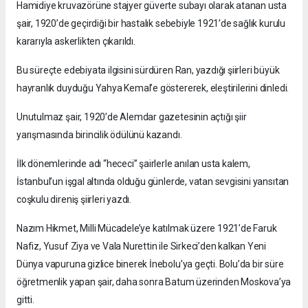
Hamidiye kruvazörüne stajyer güverte subayı olarak atanan usta
şair, 1920’de geçirdiği bir hastalık sebebiyle 1921’de sağlık kurulu
kararıyla askerlikten çıkarıldı.
Bu süreçte edebiyata ilgisini sürdüren Ran, yazdığı şiirleri büyük
hayranlık duyduğu Yahya Kemal’e göstererek, eleştirilerini dinledi.
Unutulmaz şair, 1920’de Alemdar gazetesinin açtığı şiir
yarışmasında birincilik ödülünü kazandı.
İlk dönemlerinde adı “hececi” şairlerle anılan usta kalem,
İstanbul’un işgal altında olduğu günlerde, vatan sevgisini yansıtan
coşkulu direniş şiirleri yazdı.
Nazım Hikmet, Milli Mücadele’ye katılmak üzere 1921’de Faruk
Nafiz, Yusuf Ziya ve Vala Nurettin ile Sirkeci’den kalkan Yeni
Dünya vapuruna gizlice binerek İnebolu’ya geçti. Bolu’da bir süre
öğretmenlik yapan şair, daha sonra Batum üzerinden Moskova’ya
gitti.