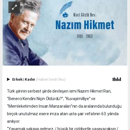
Erkek
|
Kadın
(Haberi Sesli Oku)
Türk şiirinin serbest şiirde devleşen ismi Nazım Hikmet Ran,
“Benerci Kendini Niçin Öldürdü?”, “Kuvayimilliye” ve
“Memleketimden İnsan Manzaraları”nın da aralarında bulunduğu
birçok unutulmaz esere imza atan usta şair vefatının 63. yılında
anılıyor.
“Yaşamak şakaya gelmez, / büyük bir ciddiyetle yaşayacaksın /