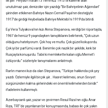
İlk şiiri “Feryad-ı Vatan”ı 3 Temmuz 1913’te kaleme alan
unutulmaz şair, denizciler için yazdığı “Bir Bahriyelinin Ağzından”
şiirinden etkilenen Bahriye Nazırı Cemal Paşa’nın desteğiyle
1917’de girdiği Heybeliada Bahriye Mektebi’ni 1919’da bitirdi.
Eşi Vera Tulyakova’nın kızı Anna Stepanova, verdiği bir röportajda,
1961’de henüz 9 yaşındayken tanıştıklarını belirterek, “Çok uzun
olduğunu hatırlıyorum. Çok hoş ve mutlu. Çok güzel kokuyordu.
Çok iyi bir parfümü vardı. Benimle çok nazik bir şekilde, kırık bir
Rusçayla konuşurdu. Tabii ki memlekette kalan oğlu Memet’i
özlüyordu.” sözleriyle tanışmalarını anlatmıştı.
Ran’ın manevi kızı da olan Stepanova, “Türkiye hakkında çok şey
yazdı. Özlemiyle ilgili birçok şiir… Hasret kelimesi, onun Sovyet
sürgününden kalma şiirlerindeki en önemli kelimelerden biridir.”
ifadelerini kullanmıştı.
Azerbaycanlı şair, yazar ve çevirmen Resul Rıza’nın oğlu Anar
Rıza, TRT’de yayınlanan bir konuşmasında, babası ile çok yakın