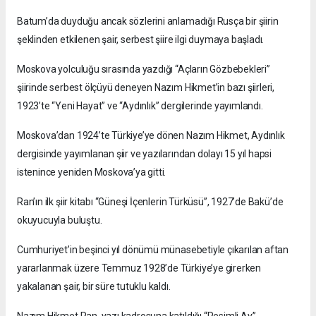
Batum’da duyduğu ancak sözlerini anlamadığı Rusça bir şiirin
şeklinden etkilenen şair, serbest şiire ilgi duymaya başladı.
Moskova yolculuğu sırasında yazdığı “Açların Gözbebekleri”
şiirinde serbest ölçüyü deneyen Nazım Hikmet’in bazı şiirleri,
1923’te “Yeni Hayat” ve “Aydınlık” dergilerinde yayımlandı.
Moskova’dan 1924’te Türkiye’ye dönen Nazım Hikmet, Aydınlık
dergisinde yayımlanan şiir ve yazılarından dolayı 15 yıl hapsi
istenince yeniden Moskova’ya gitti.
Ran’ın ilk şiir kitabı “Güneşi İçenlerin Türküsü”, 1927’de Bakü’de
okuyucuyla buluştu.
Cumhuriyet’in beşinci yıl dönümü münasebetiyle çıkarılan aftan
yararlanmak üzere Temmuz 1928’de Türkiye’ye girerken
yakalanan şair, bir süre tutuklu kaldı.
Nazım Hikmet Ran, yazı kadrosuna katıldığı “Resimli Ay”