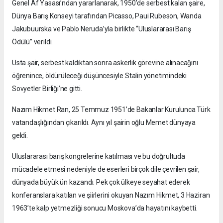
Genel Af Yasası’ndan yararlanarak, 1950’de serbest kalan şaire,
Dünya Barış Konseyi tarafından Picasso, Paui Rubeson, Wanda
Jakubuurska ve Pablo Neruda’yla birlikte “Uluslararası Barış
Ödülü” verildi.
Usta şair, serbest kaldıktan sonra askerlik görevine alınacağını
öğrenince, öldürüleceği düşüncesiyle Stalin yönetimindeki
Sovyetler Birliği’ne gitti.
Nazım Hikmet Ran, 25 Temmuz 1951’de Bakanlar Kurulunca Türk
vatandaşlığından çıkarıldı. Aynı yıl şairin oğlu Memet dünyaya
geldi.
Uluslararası barış kongrelerine katılması ve bu doğrultuda
mücadele etmesi nedeniyle de eserleri birçok dile çevrilen şair,
dünyada büyük ün kazandı. Pek çok ülkeye seyahat ederek
konferanslara katılan ve şiirlerini okuyan Nazım Hikmet, 3 Haziran
1963’te kalp yetmezliği sonucu Moskova’da hayatını kaybetti.