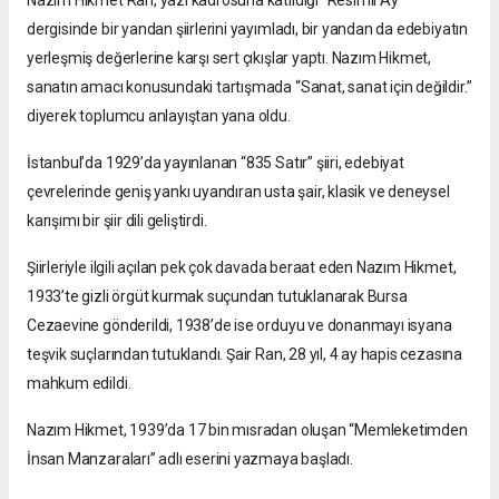
dergisinde bir yandan şiirlerini yayımladı, bir yandan da edebiyatın
yerleşmiş değerlerine karşı sert çıkışlar yaptı. Nazım Hikmet,
sanatın amacı konusundaki tartışmada “Sanat, sanat için değildir.”
diyerek toplumcu anlayıştan yana oldu.
İstanbul’da 1929’da yayınlanan “835 Satır” şiiri, edebiyat
çevrelerinde geniş yankı uyandıran usta şair, klasik ve deneysel
karışımı bir şiir dili geliştirdi.
Şiirleriyle ilgili açılan pek çok davada beraat eden Nazım Hikmet,
1933’te gizli örgüt kurmak suçundan tutuklanarak Bursa
Cezaevine gönderildi, 1938’de ise orduyu ve donanmayı isyana
teşvik suçlarından tutuklandı. Şair Ran, 28 yıl, 4 ay hapis cezasına
mahkum edildi.
Nazım Hikmet, 1939’da 17 bin mısradan oluşan “Memleketimden
İnsan Manzaraları” adlı eserini yazmaya başladı.