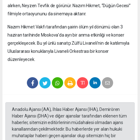
alırken, Neyzen Tevfik de görünür. Nazım Hikmet, “Düğün Gecesi”
filmiyle ortaoyununu da sinemaya aktarır.
Nazım Hikmet Vakfı tarafından şairin ölüm yıl dönümü olan 3
haziran tarihinde Moskova’da ayrı bir anma etkinliği ve konser
gerçekleşecek. Bu yıl ünlü sanatçı Zülfü Livaneli’nin de katılımıyla
Uluslararası konuklarıyla Livaneli Orkestrası bir konser
düzenleyecek.
Anadolu Ajansı (AA), İhlas Haber Ajansı (İHA), Demirören
Haber Ajansı (DHA) ve diğer ajanslar tarafından eklenen tüm
haberler, sitemizin editörlerinin müdahalesi olmadan ajans
kanallarından çekilmektedir. Bu haberlerde yer alan hukuki
muhataplar haberi geçen ajanslar olup sitemizin hiç bir