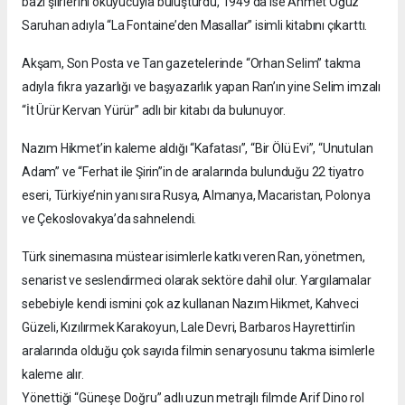
bazı şiirlerini okuyucuyla buluşturdu, 1949’da ise Ahmet Oğuz
Saruhan adıyla “La Fontaine’den Masallar” isimli kitabını çıkarttı.
Akşam, Son Posta ve Tan gazetelerinde “Orhan Selim” takma
adıyla fıkra yazarlığı ve başyazarlık yapan Ran’ın yine Selim imzalı
“İt Ürür Kervan Yürür” adlı bir kitabı da bulunuyor.
Nazım Hikmet’in kaleme aldığı “Kafatası”, “Bir Ölü Evi”, “Unutulan
Adam” ve “Ferhat ile Şirin”in de aralarında bulunduğu 22 tiyatro
eseri, Türkiye’nin yanı sıra Rusya, Almanya, Macaristan, Polonya
ve Çekoslovakya’da sahnelendi.
Türk sinemasına müstear isimlerle katkı veren Ran, yönetmen,
senarist ve seslendirmeci olarak sektöre dahil olur. Yargılamalar
sebebiyle kendi ismini çok az kullanan Nazım Hikmet, Kahveci
Güzeli, Kızılırmek Karakoyun, Lale Devri, Barbaros Hayrettin’in
aralarında olduğu çok sayıda filmin senaryosunu takma isimlerle
kaleme alır.
Yönettiği “Güneşe Doğru” adlı uzun metrajlı filmde Arif Dino rol