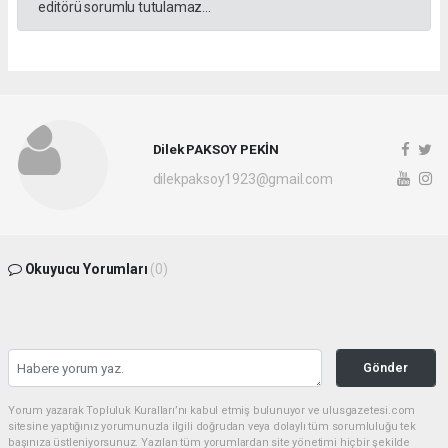
editörü sorumlu tutulamaz...
Dilek PAKSOY PEKİN
dilekpaksoy1923@gmail.com
Okuyucu Yorumları
(0)
Gönder
Yorum yazarak Topluluk Kuralları’nı kabul etmiş bulunuyor ve ulusgazetesi.com
sitesine yaptığınız yorumunuzla ilgili doğrudan veya dolaylı tüm sorumluluğu tek
başınıza üstleniyorsunuz. Yazılan tüm yorumlardan site yönetimi hiçbir şekilde