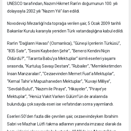
UNESCO tarafından, Nazım Hikmet Ran’ın doğumunun 100. yılı
dolayısıyla 2002 yılı “Nazım Yılı” ilan edildi.
Novodeviçi Mezarlığı’nda toprağa verilen şair, 5 Ocak 2009 tarihli
Bakanlar Kurulu kararıyla yeniden Türk vatandaşlığına kabul edildi.
Ran’ın “Dağların Havası” (Osmanlıca), “Güneşi İçenlerin Türküsü”,
“835 Satır”, “Sesini Kaybeden Şehir”, “Benerci Kendini Niçin
Öldürdü?”, “Taranta Babu’ya Mektuplar” isimli eserleri yaşamı
sırasında, “Kurtuluş Savaşı Destanı”, “Rubailer”, “Memleketimden
İnsan Manzaraları”, “Cezaevinden Memet Fuat’a Mektuplar”,
“Kemal Tahir’e Mapushaneden Mektuplar”, “Kuvayi Milliye”,
“Sevdalı Bulut”, “Nazım ile Piraye”, “Hikayeler”, “Piraye’ye
Mektuplar”, “Henüz Vakit Varken Gülüm”ün de aralarında
bulunduğu çok sayıda eseri ise vefatından sonra yayımlandı.
Eserleri 50’den fazla dile çevrilen şair, cezaevindeyken İbrahim
Sabri ve Mazhar Lütfi takma adlarının yanında imzasız olarak da