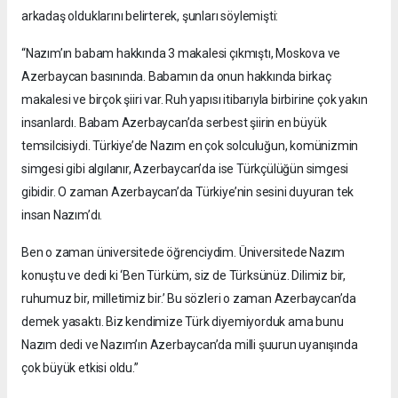
arkadaş olduklarını belirterek, şunları söylemişti:
“Nazım’ın babam hakkında 3 makalesi çıkmıştı, Moskova ve
Azerbaycan basınında. Babamın da onun hakkında birkaç
makalesi ve birçok şiiri var. Ruh yapısı itibarıyla birbirine çok yakın
insanlardı. Babam Azerbaycan’da serbest şiirin en büyük
temsilcisiydi. Türkiye’de Nazım en çok solculuğun, komünizmin
simgesi gibi algılanır, Azerbaycan’da ise Türkçülüğün simgesi
gibidir. O zaman Azerbaycan’da Türkiye’nin sesini duyuran tek
insan Nazım’dı.
Ben o zaman üniversitede öğrenciydim. Üniversitede Nazım
konuştu ve dedi ki ‘Ben Türküm, siz de Türksünüz. Dilimiz bir,
ruhumuz bir, milletimiz bir.’ Bu sözleri o zaman Azerbaycan’da
demek yasaktı. Biz kendimize Türk diyemiyorduk ama bunu
Nazım dedi ve Nazım’ın Azerbaycan’da milli şuurun uyanışında
çok büyük etkisi oldu.”