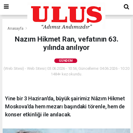
Anasayfa
Gündem
Nazım Hikmet Ran, vefatının 63.
yılında anılıyor
GÜNDEM
(Web Sitesi) - Web Sitesi | 03.06.2026 - 10:56, Güncelleme: 04.06.2026 - 10:20
1484+ kez okundu.
Yine bir 3 Haziran'da, büyük şairimiz Nâzım Hikmet
Moskova'da hem mezarı başındaki törenle, hem de
konser etkinliği ile anılacak.