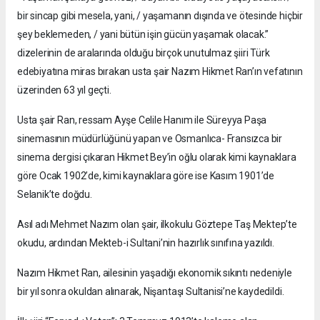
bir sincap gibi mesela, yani, / yaşamanın dışında ve ötesinde hiçbir
şey beklemeden, / yani bütün işin gücün yaşamak olacak.”
dizelerinin de aralarında olduğu birçok unutulmaz şiiri Türk
edebiyatına miras bırakan usta şair Nazım Hikmet Ran’ın vefatının
üzerinden 63 yıl geçti.
Usta şair Ran, ressam Ayşe Celile Hanım ile Süreyya Paşa
sinemasının müdürlüğünü yapan ve Osmanlıca- Fransızca bir
sinema dergisi çıkaran Hikmet Bey’in oğlu olarak kimi kaynaklara
göre Ocak 1902’de, kimi kaynaklara göre ise Kasım 1901’de
Selanik’te doğdu.
Asıl adı Mehmet Nazım olan şair, ilkokulu Göztepe Taş Mektep’te
okudu, ardından Mekteb-i Sultani’nin hazırlık sınıfına yazıldı.
Nazım Hikmet Ran, ailesinin yaşadığı ekonomik sıkıntı nedeniyle
bir yıl sonra okuldan alınarak, Nişantaşı Sultanisi’ne kaydedildi.