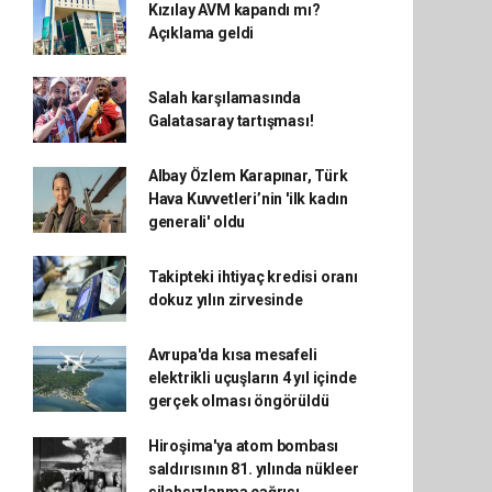
Kızılay AVM kapandı mı?
Açıklama geldi
Salah karşılamasında
Galatasaray tartışması!
Albay Özlem Karapınar, Türk
Hava Kuvvetleri’nin 'ilk kadın
generali' oldu
Takipteki ihtiyaç kredisi oranı
dokuz yılın zirvesinde
Avrupa'da kısa mesafeli
elektrikli uçuşların 4 yıl içinde
gerçek olması öngörüldü
Hiroşima'ya atom bombası
saldırısının 81. yılında nükleer