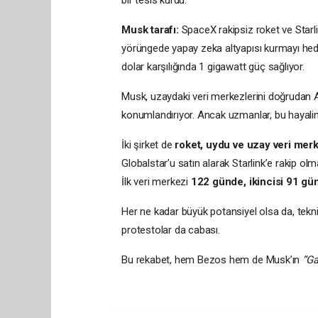
bir tesis kurdu.
Musk tarafı:
SpaceX rakipsiz roket ve Starli
yörüngede yapay zeka altyapısı kurmayı hedef
dolar karşılığında 1 gigawatt güç sağlıyor.
Musk, uzaydaki veri merkezlerini doğruda
konumlandırıyor. Ancak uzmanlar, bu hayalin e
İki şirket de
roket, uydu ve uzay veri me
Globalstar’u satın alarak Starlink’e rakip olm
İlk veri merkezi
122 günde, ikincisi 91 g
Her ne kadar büyük potansiyel olsa da, teknik 
protestolar da cabası.
Bu rekabet, hem Bezos hem de Musk’ın
“Ga