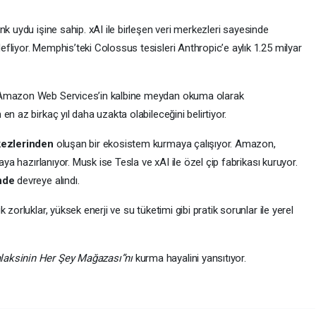
nk uydu işine sahip. xAI ile birleşen veri merkezleri sayesinde
liyor. Memphis’teki Colossus tesisleri Anthropic’e aylık 1.25 milyar
n Amazon Web Services’in kalbine meydan okuma olarak
n az birkaç yıl daha uzakta olabileceğini belirtiyor.
rkezlerinden
oluşan bir ekosistem kurmaya çalışıyor. Amazon,
aya hazırlanıyor. Musk ise Tesla ve xAI ile özel çip fabrikası kuruyor.
ünde
devreye alındı.
zorluklar, yüksek enerji ve su tüketimi gibi pratik sorunlar ile yerel
laksinin Her Şey Mağazası”nı
kurma hayalini yansıtıyor.