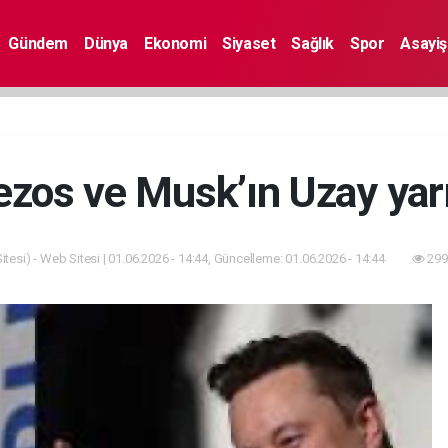
Gündem
Dünya
Ekonomi
Siyaset
Sağlık
Spor
Asayiş
ezos ve Musk’ın Uzay yarı
tesi) - Web Sitesi | 01.06.2026 - 14:44, Güncelleme: 01.06.2026 - 14:44
299