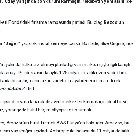
i. Uzay yarışında son durum karmaşık, rekabetin yeni alanı ise
keti Florida’daki fırlatma rampasında patladı. Bu olay,
Bezos’un
.
da
“Değer”
yazarak moral vermeye çalıştı. Bu ifade, Blue Origin içinde
yakında halka arz etmeyi planladığı veri merkezi işiyle ilgili karışık
anlaşmayı IPO dosyasında aylık 1.25 milyar dolarlık uzun vadeli bir iş
dyada bu anlaşmanın uzun vadeli olmayabileceğini ima ederek
ri alabiliriz”
dedi.
nerjisinden yararlanarak dev veri merkezleri kurmak için ideal bir yer
z, yörüngede bulut bilişim altyapısı oluşturmak.
rken, Amazon’un bulut hizmeti AWS Dünya’da hala lider. Amazon, bu
tırım yapacağını açıkladı. Anthropic ile Indiana’da 11 milyar dolarlık