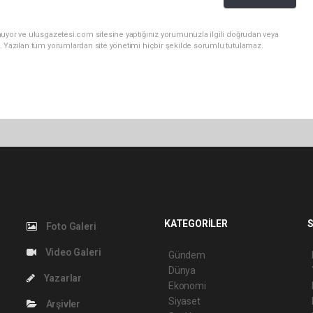
nuyor ve ulusgazetesi.com sitesine yaptığınız yorumunuzla ilgili doğrudan veya
. Yazılan tüm yorumlardan site yönetimi hiçbir şekilde sorumlu tutulamaz.
KATEGORİLER
S
Foto Galeri
Video Galeri
Gündem
Dünya
Yazarlar
Ekonomi
Siyaset
Arşivler