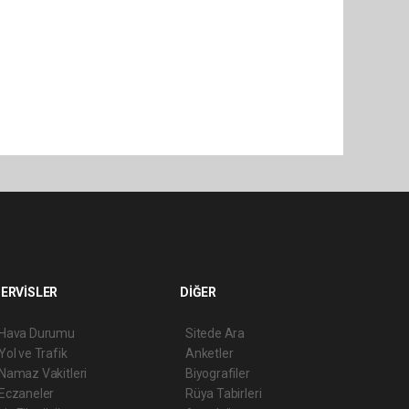
ERVİSLER
DİĞER
Hava Durumu
Sitede Ara
Yol ve Trafik
Anketler
Namaz Vakitleri
Biyografiler
Eczaneler
Rüya Tabirleri