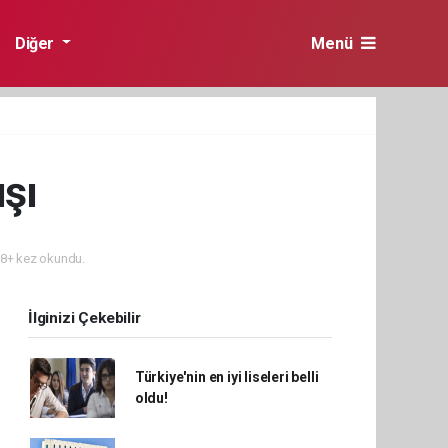
Diğer
Menü
şı
8+ kez okundu.
İlginizi Çekebilir
Türkiye'nin en iyi liseleri belli
oldu!