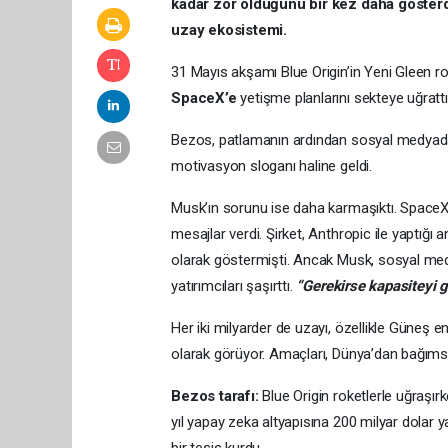
kadar zor olduğunu bir kez daha gösterd
uzay ekosistemi.
31 Mayıs akşamı Blue Origin’in Yeni Gleen ro
SpaceX’e
yetişme planlarını sekteye uğrattı
Bezos, patlamanın ardından sosyal medya
motivasyon sloganı haline geldi.
Musk’ın sorunu ise daha karmaşıktı. SpaceX’in 
mesajlar verdi. Şirket, Anthropic ile yaptığı 
olarak göstermişti. Ancak Musk, sosyal me
yatırımcıları şaşırttı.
“Gerekirse kapasiteyi ge
Her iki milyarder de uzayı, özellikle Güneş e
olarak görüyor. Amaçları, Dünya’dan bağımsı
Bezos tarafı:
Blue Origin roketlerle uğraşı
yıl yapay zeka altyapısına 200 milyar dolar ya