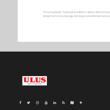
Yorum yazarak Topluluk Kuralları’nı kabul etmiş bulu
dolaylı tüm sorumluluğu tek başınıza üstleniyorsunuz
Pro-0.055