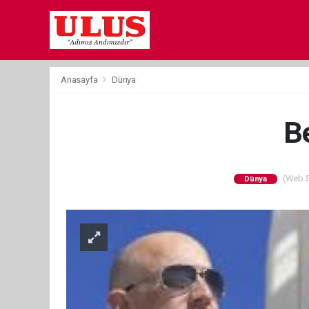
Anasayfa
Dünya
B
(Web Si
Dünya