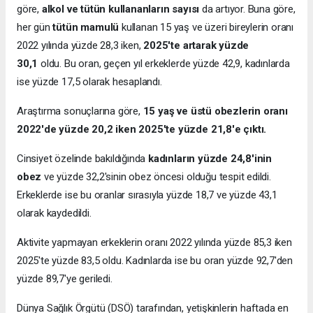
göre,
alkol ve tütün kullananların sayısı
da artıyor. Buna göre,
her gün
tütün mamulü
kullanan 15 yaş ve üzeri bireylerin oranı
2022 yılında yüzde 28,3 iken,
2025'te artarak yüzde
30,1
oldu. Bu oran, geçen yıl erkeklerde yüzde 42,9, kadınlarda
ise yüzde 17,5 olarak hesaplandı.
Araştırma sonuçlarına göre,
15 yaş ve üstü obezlerin oranı
2022'de yüzde 20,2 iken 2025'te yüzde 21,8'e çıktı.
Cinsiyet özelinde bakıldığında
kadınların yüzde 24,8'inin
obez
ve yüzde 32,2'sinin obez öncesi olduğu tespit edildi.
Erkeklerde ise bu oranlar sırasıyla yüzde 18,7 ve yüzde 43,1
olarak kaydedildi.
Aktivite yapmayan erkeklerin oranı 2022 yılında yüzde 85,3 iken
2025'te yüzde 83,5 oldu. Kadınlarda ise bu oran yüzde 92,7'den
yüzde 89,7'ye geriledi.
Dünya Sağlık Örgütü (DSÖ) tarafından, yetişkinlerin haftada en