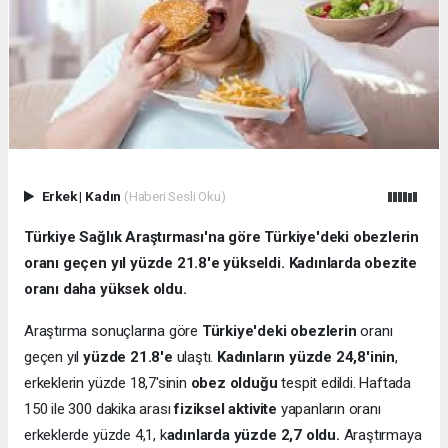
Erkek
|
Kadın
(Haberi Sesli Oku)
Türkiye Sağlık Araştırması'na göre Türkiye'deki obezlerin
oranı geçen yıl yüzde 21.8'e yükseldi. Kadınlarda obezite
oranı daha yüksek oldu.
Araştırma sonuçlarına göre
Türkiye'deki obezlerin
oranı
geçen yıl
yüzde 21.8'e
ulaştı.
Kadınların yüzde 24,8'inin
,
erkeklerin yüzde 18,7'sinin
obez olduğu
tespit edildi. Haftada
150 ile 300 dakika arası
fiziksel aktivite
yapanların oranı
erkeklerde yüzde 4,1, k
adınlarda yüzde 2,7 oldu.
Araştırmaya