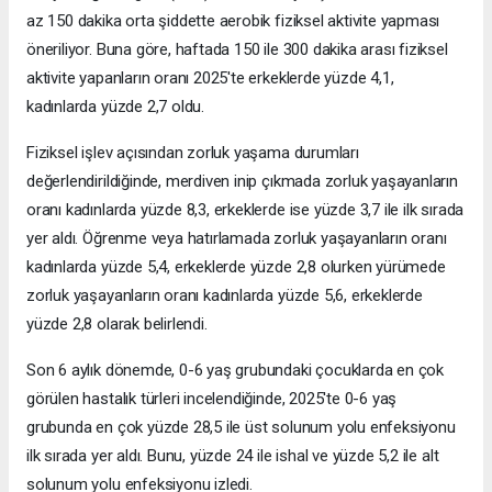
az 150 dakika orta şiddette aerobik fiziksel aktivite yapması
öneriliyor. Buna göre, haftada 150 ile 300 dakika arası fiziksel
aktivite yapanların oranı 2025'te erkeklerde yüzde 4,1,
kadınlarda yüzde 2,7 oldu.
Fiziksel işlev açısından zorluk yaşama durumları
değerlendirildiğinde, merdiven inip çıkmada zorluk yaşayanların
oranı kadınlarda yüzde 8,3, erkeklerde ise yüzde 3,7 ile ilk sırada
yer aldı. Öğrenme veya hatırlamada zorluk yaşayanların oranı
kadınlarda yüzde 5,4, erkeklerde yüzde 2,8 olurken yürümede
zorluk yaşayanların oranı kadınlarda yüzde 5,6, erkeklerde
yüzde 2,8 olarak belirlendi.
Son 6 aylık dönemde, 0-6 yaş grubundaki çocuklarda en çok
görülen hastalık türleri incelendiğinde, 2025'te 0-6 yaş
grubunda en çok yüzde 28,5 ile üst solunum yolu enfeksiyonu
ilk sırada yer aldı. Bunu, yüzde 24 ile ishal ve yüzde 5,2 ile alt
solunum yolu enfeksiyonu izledi.