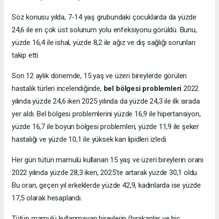
Söz konusu yılda, 7-14 yaş grubundaki çocuklarda da yüzde
24,6 ile en çok üst solunum yolu enfeksiyonu görüldü. Bunu,
yüzde 16,4 ile ishal, yüzde 8,2 ile ağız ve diş sağlığı sorunları
takip etti.
Son 12 aylık dönemde, 15 yaş ve üzeri bireylerde görülen
hastalık türleri incelendiğinde,
bel bölgesi problemleri
2022
yılında yüzde 24,6 iken 2025 yılında da yüzde 24,3 ile ilk sırada
yer aldı. Bel bölgesi problemlerini yüzde 16,9 ile hipertansiyon,
yüzde 16,7 ile boyun bölgesi problemleri, yüzde 11,9 ile şeker
hastalığı ve yüzde 10,1 ile yüksek kan lipidleri izledi.
Her gün tütün mamulü kullanan 15 yaş ve üzeri bireylerin oranı
2022 yılında yüzde 28,3 iken, 2025'te artarak yüzde 30,1 oldu.
Bu oran, geçen yıl erkeklerde yüzde 42,9, kadınlarda ise yüzde
17,5 olarak hesaplandı.
Tütün mamulü kullanmayan bireylerin (bırakanlar ve hiç