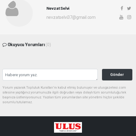
Nevzat Selvi
nevzatselvi37@gmail.com
Okuyucu Yorumları
(0)
Gönder
Yorum yazarak Topluluk Kuralları’nı kabul etmiş bulunuyor ve ulusgazetesi.com
sitesine yaptığınız yorumunuzla ilgili doğrudan veya dolaylı tüm sorumluluğu tek
başınıza üstleniyorsunuz. Yazılan tüm yorumlardan site yönetimi hiçbir şekilde
sorumlu tutulamaz.