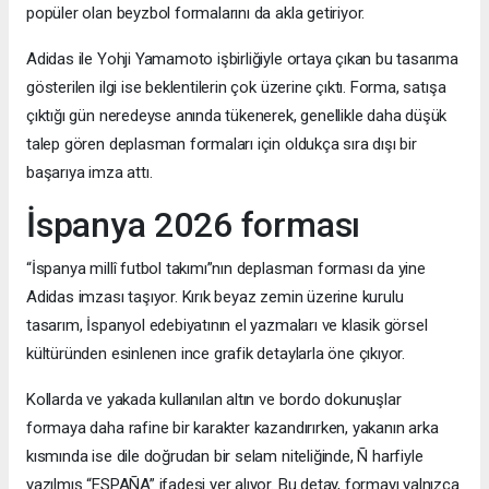
popüler olan beyzbol formalarını da akla getiriyor.
Adidas ile Yohji Yamamoto işbirliğiyle ortaya çıkan bu tasarıma
gösterilen ilgi ise beklentilerin çok üzerine çıktı. Forma, satışa
çıktığı gün neredeyse anında tükenerek, genellikle daha düşük
talep gören deplasman formaları için oldukça sıra dışı bir
başarıya imza attı.
İspanya 2026 forması
“İspanya millî futbol takımı”nın deplasman forması da yine
Adidas imzası taşıyor. Kırık beyaz zemin üzerine kurulu
tasarım, İspanyol edebiyatının el yazmaları ve klasik görsel
kültüründen esinlenen ince grafik detaylarla öne çıkıyor.
Kollarda ve yakada kullanılan altın ve bordo dokunuşlar
formaya daha rafine bir karakter kazandırırken, yakanın arka
kısmında ise dile doğrudan bir selam niteliğinde, Ñ harfiyle
yazılmış “ESPAÑA” ifadesi yer alıyor. Bu detay, formayı yalnızca