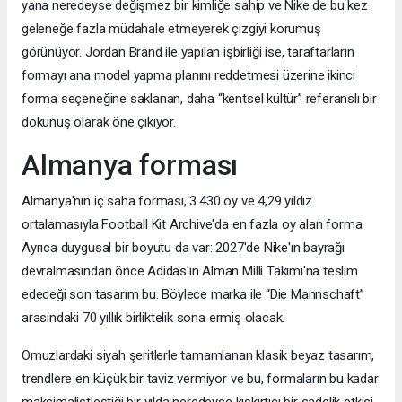
yana neredeyse değişmez bir kimliğe sahip ve Nike de bu kez
geleneğe fazla müdahale etmeyerek çizgiyi korumuş
görünüyor. Jordan Brand ile yapılan işbirliği ise, taraftarların
formayı ana model yapma planını reddetmesi üzerine ikinci
forma seçeneğine saklanan, daha “kentsel kültür” referanslı bir
dokunuş olarak öne çıkıyor.
Almanya forması
Almanya'nın iç saha forması, 3.430 oy ve 4,29 yıldız
ortalamasıyla Football Kit Archive'da en fazla oy alan forma.
Ayrıca duygusal bir boyutu da var: 2027'de Nike'ın bayrağı
devralmasından önce Adidas'ın Alman Milli Takımı'na teslim
edeceği son tasarım bu. Böylece marka ile “Die Mannschaft”
arasındaki 70 yıllık birliktelik sona ermiş olacak.
Omuzlardaki siyah şeritlerle tamamlanan klasik beyaz tasarım,
trendlere en küçük bir taviz vermiyor ve bu, formaların bu kadar
maksimalistleştiği bir yılda neredeyse kışkırtıcı bir sadelik etkisi