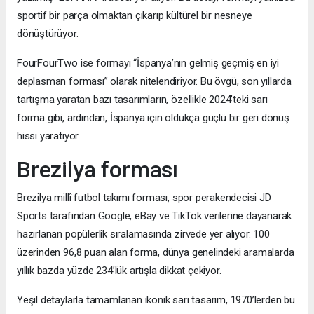
sportif bir parça olmaktan çıkarıp kültürel bir nesneye
dönüştürüyor.
FourFourTwo ise formayı “İspanya’nın gelmiş geçmiş en iyi
deplasman forması” olarak nitelendiriyor. Bu övgü, son yıllarda
tartışma yaratan bazı tasarımların, özellikle 2024’teki sarı
forma gibi, ardından, İspanya için oldukça güçlü bir geri dönüş
hissi yaratıyor.
Brezilya forması
Brezilya millî futbol takımı forması, spor perakendecisi JD
Sports tarafından Google, eBay ve TikTok verilerine dayanarak
hazırlanan popülerlik sıralamasında zirvede yer alıyor. 100
üzerinden 96,8 puan alan forma, dünya genelindeki aramalarda
yıllık bazda yüzde 234’lük artışla dikkat çekiyor.
Yeşil detaylarla tamamlanan ikonik sarı tasarım, 1970’lerden bu