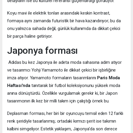
detayların ise bu kültürel referansı güçlendirdiği görülüyor.
Koyu mavi ile elektrik tonları arasındaki keskin kontrast,
formaya aynı zamanda futuristik bir hava kazandırıyor; bu da
onu yalnızca sahada değil, günlük kullanımda da dikkat çekici
bir parça haline getiriyor.
Japonya forması
Adidas bu kez Japonya ile adeta moda sahasına adım atıyor
ve tasarımcı Yohji Yamamoto ile dikkat çekici bir işbirliğine
imza atıyor. Yamamoto formaların tasarımlarını
Paris Moda
Haftası'nda
tanıtarak bir futbol koleksiyonunu yüksek moda
anına dönüştürdü. Özellikle vurgulamak gerekir ki, bir Japon
tasarımcının ilk kez bir milli takım için çalıştığı örnek bu.
Deplasman forması, her biri bir oyuncuyu temsil eden 12 farklı
renk şeridiyle tasarlanmış; ortadaki kırmızı şerit ise takımın
kalbini simgeliyor. Estetik yaklaşım, Japonya’da son derece