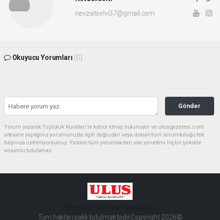
nevzatselvi37@gmail.com
Okuyucu Yorumları
(0)
Gönder
Yorum yazarak Topluluk Kuralları’nı kabul etmiş bulunuyor ve ulusgazetesi.com
sitesine yaptığınız yorumunuzla ilgili doğrudan veya dolaylı tüm sorumluluğu tek
başınıza üstleniyorsunuz. Yazılan tüm yorumlardan site yönetimi hiçbir şekilde
sorumlu tutulamaz.
haber paketi
haber scripti
haber yazılımı
Tüm hakları saklı tutulmaktadır.Copyright 2026©