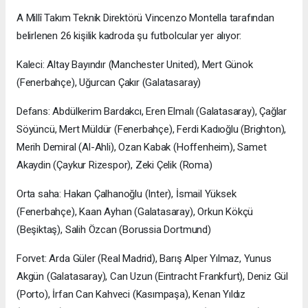
A Millî Takım Teknik Direktörü Vincenzo Montella tarafından
belirlenen 26 kişilik kadroda şu futbolcular yer alıyor:
Kaleci: Altay Bayındır (Manchester United), Mert Günok
(Fenerbahçe), Uğurcan Çakır (Galatasaray)
Defans: Abdülkerim Bardakcı, Eren Elmalı (Galatasaray), Çağlar
Söyüncü, Mert Müldür (Fenerbahçe), Ferdi Kadıoğlu (Brighton),
Merih Demiral (Al-Ahli), Ozan Kabak (Hoffenheim), Samet
Akaydin (Çaykur Rizespor), Zeki Çelik (Roma)
Orta saha: Hakan Çalhanoğlu (Inter), İsmail Yüksek
(Fenerbahçe), Kaan Ayhan (Galatasaray), Orkun Kökçü
(Beşiktaş), Salih Özcan (Borussia Dortmund)
Forvet: Arda Güler (Real Madrid), Barış Alper Yılmaz, Yunus
Akgün (Galatasaray), Can Uzun (Eintracht Frankfurt), Deniz Gül
(Porto), İrfan Can Kahveci (Kasımpaşa), Kenan Yıldız