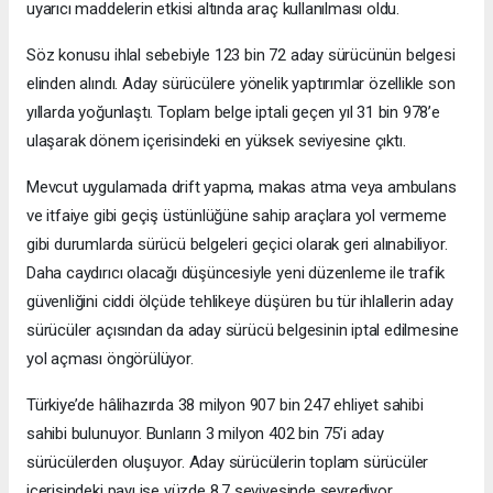
uyarıcı maddelerin etkisi altında araç kullanılması oldu.
Söz konusu ihlal sebebiyle 123 bin 72 aday sürücünün belgesi
elinden alındı. Aday sürücülere yönelik yaptırımlar özellikle son
yıllarda yoğunlaştı. Toplam belge iptali geçen yıl 31 bin 978’e
ulaşarak dönem içerisindeki en yüksek seviyesine çıktı.
Mevcut uygulamada drift yapma, makas atma veya ambulans
ve itfaiye gibi geçiş üstünlüğüne sahip araçlara yol vermeme
gibi durumlarda sürücü belgeleri geçici olarak geri alınabiliyor.
Daha caydırıcı olacağı düşüncesiyle yeni düzenleme ile trafik
güvenliğini ciddi ölçüde tehlikeye düşüren bu tür ihlallerin aday
sürücüler açısından da aday sürücü belgesinin iptal edilmesine
yol açması öngörülüyor.
Türkiye’de hâlihazırda 38 milyon 907 bin 247 ehliyet sahibi
sahibi bulunuyor. Bunların 3 milyon 402 bin 75’i aday
sürücülerden oluşuyor. Aday sürücülerin toplam sürücüler
içerisindeki payı ise yüzde 8,7 seviyesinde seyrediyor.