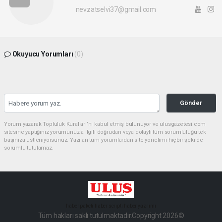
nevzatselvi37@gmail.com
Okuyucu Yorumları
(0)
Gönder
Yorum yazarak Topluluk Kuralları’nı kabul etmiş bulunuyor ve ulusgazetesi.com
sitesine yaptığınız yorumunuzla ilgili doğrudan veya dolaylı tüm sorumluluğu tek
başınıza üstleniyorsunuz. Yazılan tüm yorumlardan site yönetimi hiçbir şekilde
sorumlu tutulamaz.
haber paketi
haber scripti
haber yazılımı
Tüm hakları saklı tutulmaktadır.Copyright 2026©