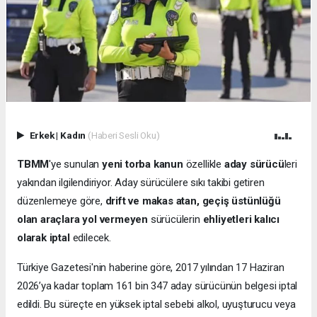
Erkek
|
Kadın
(Haberi Sesli Oku)
TBMM
'ye sunulan
yeni torba kanun
özellikle
aday sürücü
leri
yakından ilgilendiriyor. Aday sürücülere sıkı takibi getiren
düzenlemeye göre,
drift ve makas atan, geçiş üstünlüğü
olan araçlara yol vermeyen
sürücülerin
ehliyetleri kalıcı
olarak iptal
edilecek.
Türkiye Gazetesi'nin haberine göre, 2017 yılından 17 Haziran
2026’ya kadar toplam 161 bin 347 aday sürücünün belgesi iptal
edildi. Bu süreçte en yüksek iptal sebebi alkol, uyuşturucu veya