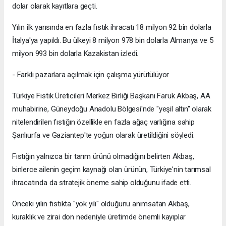
dolar olarak kayıtlara geçti.
Yılın ilk yarısında en fazla fıstık ihracatı 18 milyon 92 bin dolarla
İtalya'ya yapıldı. Bu ülkeyi 8 milyon 978 bin dolarla Almanya ve 5
milyon 993 bin dolarla Kazakistan izledi.
- Farklı pazarlara açılmak için çalışma yürütülüyor
Türkiye Fıstık Üreticileri Merkez Birliği Başkanı Faruk Akbaş, AA
muhabirine, Güneydoğu Anadolu Bölgesi'nde "yeşil altın" olarak
nitelendirilen fıstığın özellikle en fazla ağaç varlığına sahip
Şanlıurfa ve Gaziantep'te yoğun olarak üretildiğini söyledi.
Fıstığın yalnızca bir tarım ürünü olmadığını belirten Akbaş,
binlerce ailenin geçim kaynağı olan ürünün, Türkiye'nin tarımsal
ihracatında da stratejik öneme sahip olduğunu ifade etti.
Önceki yılın fıstıkta "yok yılı" olduğunu anımsatan Akbaş,
kuraklık ve zirai don nedeniyle üretimde önemli kayıplar