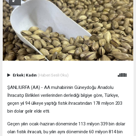
Erkek
|
Kadın
(Haberi Sesli Oku)
ŞANLIURFA (AA) - AA muhabirinin Güneydoğu Anadolu
İhracatçı Birlikleri verilerinden derlediği bilgiye göre, Türkiye,
geçen yıl 94 ülkeye yaptığı fıstık ihracatından 178 milyon 203
bin dolar gelir elde etti.
Geçen yılın ocak-haziran döneminde 113 milyon 339 bin dolar
olan fıstık ihracatı, bu yılın aynı döneminde 60 milyon 814 bin