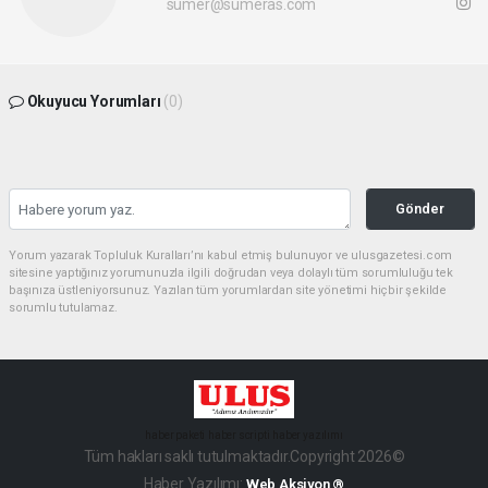
sumer@sumeras.com
Okuyucu Yorumları
(0)
Gönder
Yorum yazarak Topluluk Kuralları’nı kabul etmiş bulunuyor ve ulusgazetesi.com
sitesine yaptığınız yorumunuzla ilgili doğrudan veya dolaylı tüm sorumluluğu tek
başınıza üstleniyorsunuz. Yazılan tüm yorumlardan site yönetimi hiçbir şekilde
sorumlu tutulamaz.
haber paketi
haber scripti
haber yazılımı
Tüm hakları saklı tutulmaktadır.Copyright 2026©
Haber Yazılımı:
Web Aksiyon ®