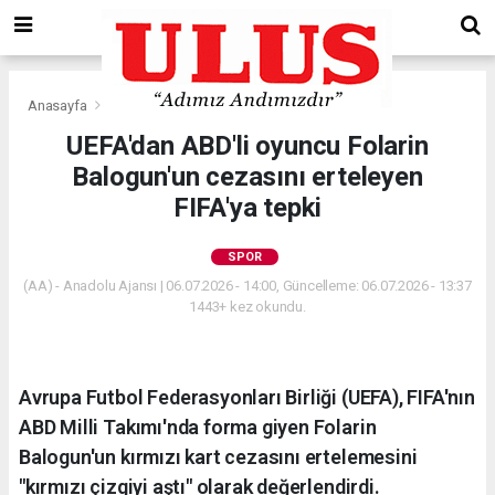
Anasayfa
Spor
UEFA'dan ABD'li oyuncu Folarin
Balogun'un cezasını erteleyen
FIFA'ya tepki
SPOR
(AA) - Anadolu Ajansı | 06.07.2026 - 14:00, Güncelleme: 06.07.2026 - 13:37
1443+ kez okundu.
Avrupa Futbol Federasyonları Birliği (UEFA), FIFA'nın
ABD Milli Takımı'nda forma giyen Folarin
Balogun'un kırmızı kart cezasını ertelemesini
"kırmızı çizgiyi aştı" olarak değerlendirdi.