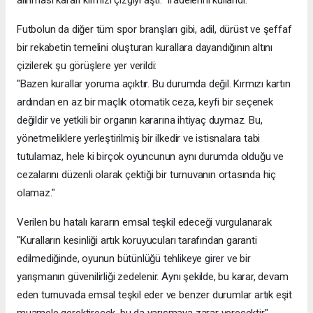
alınması kararı kırmızı çizgiyi aştı." ifadelerini kullandı.
Futbolun da ​​diğer tüm spor branşları gibi, adil, dürüst ve şeffaf
bir rekabetin temelini oluşturan kurallara dayandığının altını
çizilerek şu görüşlere yer verildi:
"Bazen kurallar yoruma açıktır. Bu durumda değil. Kırmızı kartın
ardından en az bir maçlık otomatik ceza, keyfi bir seçenek
değildir ve yetkili bir organın kararına ihtiyaç duymaz. Bu,
yönetmeliklere yerleştirilmiş bir ilkedir ve istisnalara tabi
tutulamaz, hele ki birçok oyuncunun aynı durumda olduğu ve
cezalarını düzenli olarak çektiği bir turnuvanın ortasında hiç
olamaz."
Verilen bu hatalı kararın emsal teşkil edeceği vurgulanarak
"Kuralların kesinliği artık koruyucuları tarafından garanti
edilmediğinde, oyunun bütünlüğü tehlikeye girer ve bir
yarışmanın güvenilirliği zedelenir. Aynı şekilde, bu karar, devam
eden turnuvada emsal teşkil eder ve benzer durumlar artık eşit