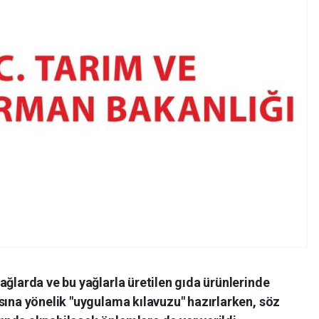
ağlarda ve bu yağlarla üretilen gıda ürünlerinde
sına yönelik "uygulama kılavuzu" hazırlarken, söz