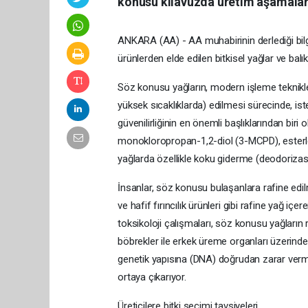
konusu kılavuzda üretim aşamaları
ANKARA (AA) - AA muhabirinin derlediği bilgi
ürünlerden elde edilen bitkisel yağlar ve balık y
Söz konusu yağların, modern işleme teknikler
yüksek sıcaklıklarda) edilmesi sürecinde, i
güvenilirliğinin en önemli başlıklarından bir
monokloropropan-1,2-diol (3-MCPD), esterleri
yağlarda özellikle koku giderme (deodorizas
İnsanlar, söz konusu bulaşanlara rafine edilmi
ve hafif fırıncılık ürünleri gibi rafine yağ iç
toksikoloji çalışmaları, söz konusu yağlar
böbrekler ile erkek üreme organları üzerind
genetik yapısına (DNA) doğrudan zarar verm
ortaya çıkarıyor.
Üreticilere bitki seçimi tavsiyeleri