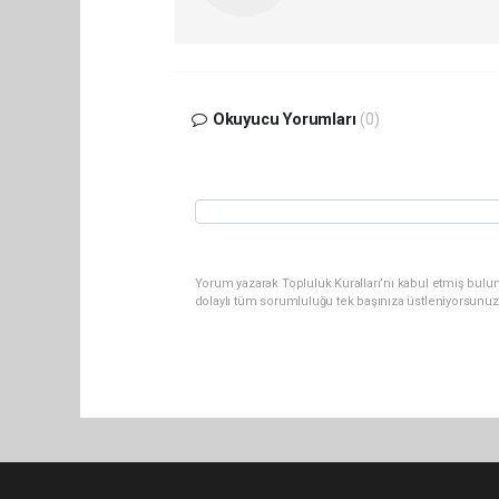
Okuyucu Yorumları
(0)
Yorum yazarak Topluluk Kuralları’nı kabul etmiş bulu
dolaylı tüm sorumluluğu tek başınıza üstleniyorsunuz