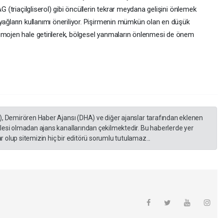
AG (triaçilgliserol) gibi öncüllerin tekrar meydana gelişini önlemek
yağların kullanımı öneriliyor. Pişirmenin mümkün olan en düşük
omojen hale getirilerek, bölgesel yanmaların önlenmesi de önem
), Demirören Haber Ajansı (DHA) ve diğer ajanslar tarafından eklenen
lesi olmadan ajans kanallarından çekilmektedir. Bu haberlerde yer
 olup sitemizin hiç bir editörü sorumlu tutulamaz...