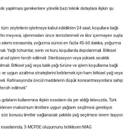
r
de yapılması gerekenlere yönelik bazı teknik detaylara ilişkin şu
tüm zeytinlerin işletmeye kabul edildikten 24 saat, koşullara bağlı
Zeytin meyvesi, işlenmeden önce temizlenmeli ve klor içermeyen suyla
eytin sıkımı esnasında, yoğurma süresi en fazla 45-60 dakika, yoğurma
alı. Yağlı tohumlar, serin ve kuru koşullarda depolanmalı. Bitkisel
 ısıl işlem tercih edilmeli. Sterilizasyon veya yüksek sıcaklık
lı. Bitkisel yağ veya balık yağı türüne ve işlem koşullarına bağlı
ve uygun azaltma stratejilerini belirlemek için ham bitkisel yağ veya
dilmeli. Rafinasyonda öncül maddelerin düşük konsantrasyonlara sahip
ercih edilmeli."
gıdaların kullanımına ilişkin esasların da yer aldığı kılavuzda, Türk
rlenen maksimum limitlere uygun yağların seçilmesi gerekiyor.
 söz konusu limitler sağlanacak şekilde yağ seçilmesi önem taşıyor.
tim esaslarında, 3-MCPDE oluşumunu tetikleyen MAG