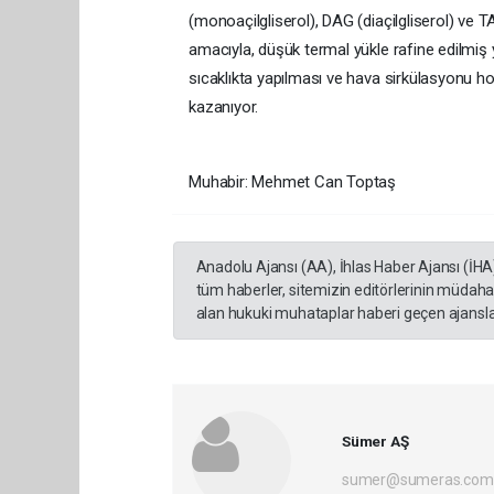
(monoaçilgliserol), DAG (diaçilgliserol) ve T
amacıyla, düşük termal yükle rafine edilmiş 
sıcaklıkta yapılması ve hava sirkülasyonu h
kazanıyor.
Muhabir: Mehmet Can Toptaş
Anadolu Ajansı (AA), İhlas Haber Ajansı (İHA
tüm haberler, sitemizin editörlerinin müdaha
alan hukuki muhataplar haberi geçen ajanslar
Sümer AŞ
sumer@sumeras.com