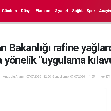
Gündem
Dünya
Ekonomi
Siyaset
Sağlık
Spor
Asayiş
 Bakanlığı rafine yağlar
a yönelik "uygulama kılavu
 - Anadolu Ajansı | 07.07.2026 - 12:00, Güncelleme: 07.07.2026 - 11:55
1714