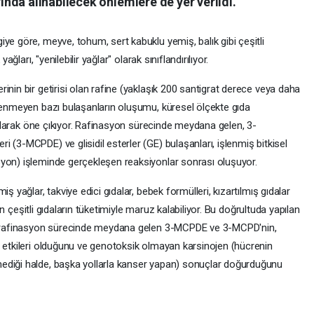
nda alınabilecek önlemlere de yer verildi.
ye göre, meyve, tohum, sert kabuklu yemiş, balık gibi çeşitli
ağları, "yenilebilir yağlar" olarak sınıflandırılıyor.
inin bir getirisi olan rafine (yaklaşık 200 santigrat derece veya daha
stenmeyen bazı bulaşanların oluşumu, küresel ölçekte gıda
i olarak öne çıkıyor. Rafinasyon sürecinde meydana gelen, 3-
 (3-MCPDE) ve glisidil esterler (GE) bulaşanları, işlenmiş bitkisel
yon) işleminde gerçekleşen reaksiyonlar sonrası oluşuyor.
ş yağlar, takviye edici gıdalar, bebek formülleri, kızartılmış gıdalar
eren çeşitli gıdaların tüketimiyle maruz kalabiliyor. Bu doğrultuda yapılan
ın rafinasyon sürecinde meydana gelen 3-MCPDE ve 3-MCPD'nin,
e etkileri olduğunu ve genotoksik olmayan karsinojen (hücrenin
ediği halde, başka yollarla kanser yapan) sonuçlar doğurduğunu