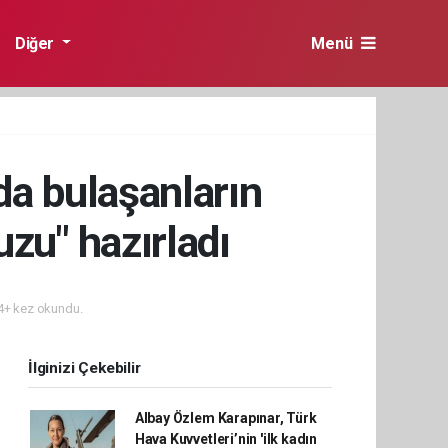
Diğer
Menü
da bulaşanların
zu" hazırladı
+ kez okundu.
İlginizi Çekebilir
Albay Özlem Karapınar, Türk
Hava Kuvvetleri’nin 'ilk kadın