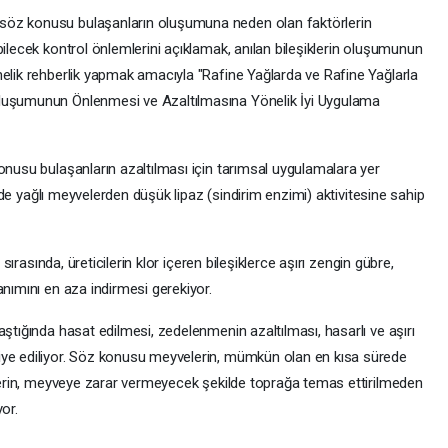
söz konusu bulaşanların oluşumuna neden olan faktörlerin
bilecek kontrol önlemlerini açıklamak, anılan bileşiklerin oluşumunun
nelik rehberlik yapmak amacıyla "Rafine Yağlarda ve Rafine Yağlarla
Oluşumunun Önlenmesi ve Azaltılmasına Yönelik İyi Uygulama
onusu bulaşanların azaltılması için tarımsal uygulamalara yer
hinde yağlı meyvelerden düşük lipaz (sindirim enzimi) aktivitesine sahip
 sırasında, üreticilerin klor içeren bileşiklerce aşırı zengin gübre,
anımını en aza indirmesi gerekiyor.
aştığında hasat edilmesi, zedelenmenin azaltılması, hasarlı ve aşırı
iye ediliyor. Söz konusu meyvelerin, mümkün olan en kısa sürede
inlerin, meyveye zarar vermeyecek şekilde toprağa temas ettirilmeden
or.