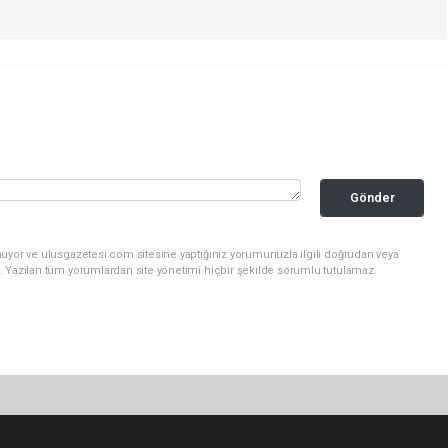
Gönder
nuyor ve ulusgazetesi.com sitesine yaptığınız yorumunuzla ilgili doğrudan veya
. Yazılan tüm yorumlardan site yönetimi hiçbir şekilde sorumlu tutulamaz.