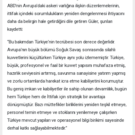
ABD'nin Avrupa'daki askeri varlığına ilişkin düzenlemelerinin,
ittifak içindeki sorumlulukların yeniden dengelenmesi ihtiyacını
daha da belirgin hale getirdiğini dile getiren Güler, şunları
kaydetti:
“Bu bakımdan Türkiye'nin tecrübesi son derece değerlidir.
Avrupa'nın büyük bölümü Soğuk Savaş sonrasında silahlı
kuvvetlerini küçültürken Türkiye aynı yolu izlememiştir. Türkiye,
büyük, profesyonel ve faal bir kuvvet yapısını muhafaza etmiş,
hazırlık seviyesini artırmış, savunma sanayisine yatırım yapmış
ve zorlu ortamlarda harekat icra etme kabiliyetini korumuştur.
Bu geniş imkan ve kabiliyetler ile sahip olunan devamlılık, bugün
hem Türkiye hem de İttifak için stratejik bir avantaja
dönüşmüştür. Bazı müttefikler birliklerini yeniden teşkil etmeye,
personel temin etmeye ve stoklarını yenilemeye çalışırken
Türkiye mevcut yapıları ve operasyonel bilgi birikimi sayesinde
derhal katkı sağlayabilmektedir.”