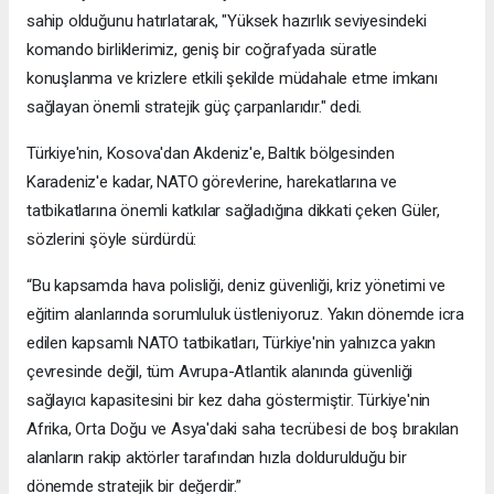
sahip olduğunu hatırlatarak, "Yüksek hazırlık seviyesindeki
komando birliklerimiz, geniş bir coğrafyada süratle
konuşlanma ve krizlere etkili şekilde müdahale etme imkanı
sağlayan önemli stratejik güç çarpanlarıdır." dedi.
Türkiye'nin, Kosova'dan Akdeniz'e, Baltık bölgesinden
Karadeniz'e kadar, NATO görevlerine, harekatlarına ve
tatbikatlarına önemli katkılar sağladığına dikkati çeken Güler,
sözlerini şöyle sürdürdü:
“Bu kapsamda hava polisliği, deniz güvenliği, kriz yönetimi ve
eğitim alanlarında sorumluluk üstleniyoruz. Yakın dönemde icra
edilen kapsamlı NATO tatbikatları, Türkiye'nin yalnızca yakın
çevresinde değil, tüm Avrupa-Atlantik alanında güvenliği
sağlayıcı kapasitesini bir kez daha göstermiştir. Türkiye'nin
Afrika, Orta Doğu ve Asya'daki saha tecrübesi de boş bırakılan
alanların rakip aktörler tarafından hızla doldurulduğu bir
dönemde stratejik bir değerdir.”