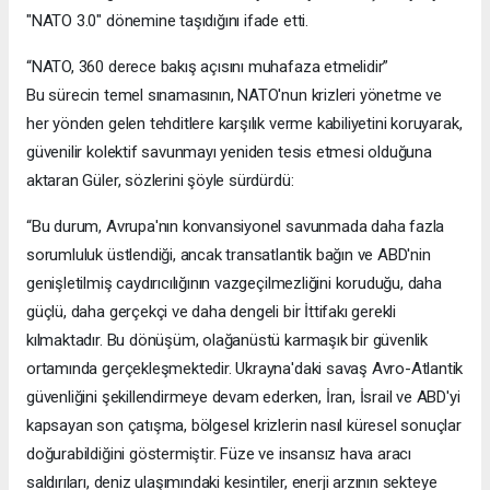
"NATO 3.0" dönemine taşıdığını ifade etti.
“NATO, 360 derece bakış açısını muhafaza etmelidir”
Bu sürecin temel sınamasının, NATO'nun krizleri yönetme ve
her yönden gelen tehditlere karşılık verme kabiliyetini koruyarak,
güvenilir kolektif savunmayı yeniden tesis etmesi olduğuna
aktaran Güler, sözlerini şöyle sürdürdü:
“Bu durum, Avrupa'nın konvansiyonel savunmada daha fazla
sorumluluk üstlendiği, ancak transatlantik bağın ve ABD'nin
genişletilmiş caydırıcılığının vazgeçilmezliğini koruduğu, daha
güçlü, daha gerçekçi ve daha dengeli bir İttifakı gerekli
kılmaktadır. Bu dönüşüm, olağanüstü karmaşık bir güvenlik
ortamında gerçekleşmektedir. Ukrayna'daki savaş Avro-Atlantik
güvenliğini şekillendirmeye devam ederken, İran, İsrail ve ABD'yi
kapsayan son çatışma, bölgesel krizlerin nasıl küresel sonuçlar
doğurabildiğini göstermiştir. Füze ve insansız hava aracı
saldırıları, deniz ulaşımındaki kesintiler, enerji arzının sekteye