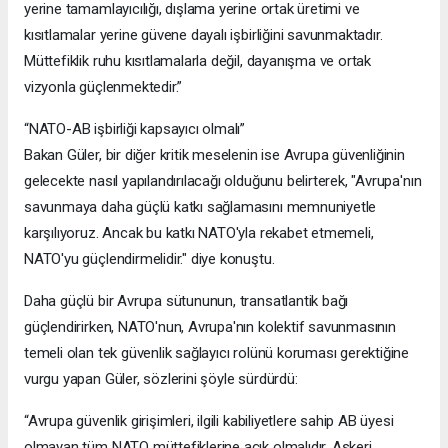
yerine tamamlayıcılığı, dışlama yerine ortak üretimi ve
kısıtlamalar yerine güvene dayalı işbirliğini savunmaktadır.
Müttefiklik ruhu kısıtlamalarla değil, dayanışma ve ortak
vizyonla güçlenmektedir.”
“NATO-AB işbirliği kapsayıcı olmalı”
Bakan Güler, bir diğer kritik meselenin ise Avrupa güvenliğinin
gelecekte nasıl yapılandırılacağı olduğunu belirterek, "Avrupa'nın
savunmaya daha güçlü katkı sağlamasını memnuniyetle
karşılıyoruz. Ancak bu katkı NATO'yla rekabet etmemeli,
NATO'yu güçlendirmelidir." diye konuştu.
Daha güçlü bir Avrupa sütununun, transatlantik bağı
güçlendirirken, NATO'nun, Avrupa'nın kolektif savunmasının
temeli olan tek güvenlik sağlayıcı rolünü koruması gerektiğine
vurgu yapan Güler, sözlerini şöyle sürdürdü:
“Avrupa güvenlik girişimleri, ilgili kabiliyetlere sahip AB üyesi
olmayan tüm NATO müttefiklerine açık olmalıdır. Askeri