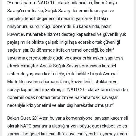
“Birinci aşama, 'NATO 1.0' olarak adlandırılan, İkinci Dünya
Savaşı'nı müteakip, Soğuk Savaş dönemini kapsayan ve
gerçekçi tehdit değerlendirilmesinin yapılarak İttifakın
misyonunu sürdürdüğü dönemdir. Bu kapsamda, hazır
kuvvetler, muharebe hizmet desteği kapasitesi ve güvenilir yük
paylaşımı ile birlikte çalışabilirliği inşa ederek ortak güvenliği
sağlamıştır. Bu dönemde ittifakın temel önceliği, kolektif
savunma çerçevesinde güçlü ve caydırıcı bir askeri yapı tesis
etmek olmuştur. Ancak Soğuk Savaş sonrasında küresel
sistemde yaşanan köklü değişim ile birlikte birçok Avrupalı
Müttefik savunma harcamalarını, kuvvetlerini, stoklarını ve
sanayi kapasitesini azaltmıştır. 'NATO 2.0' olarak tanımlanan bu
dönemin odak noktası terörizm ve Balkanlar'daki savaşlar
nedeniyle kriz yönetimi ve alan dışı harekatlar olmuştur.”
Bakan Güler, 2014'ten bu yana konvansiyonel savaşın kademeli
olarak NATO sınırlarına ulaştığını, yeni büyük güç rekabeti ve eş
zamanlı bölgesel krizlerin ittifak üyelerini yeni bir aşamaya, yani