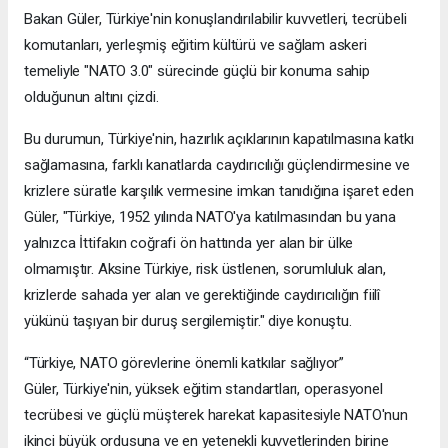
Bakan Güler, Türkiye'nin konuşlandırılabilir kuvvetleri, tecrübeli
komutanları, yerleşmiş eğitim kültürü ve sağlam askeri
temeliyle "NATO 3.0" sürecinde güçlü bir konuma sahip
olduğunun altını çizdi.
Bu durumun, Türkiye'nin, hazırlık açıklarının kapatılmasına katkı
sağlamasına, farklı kanatlarda caydırıcılığı güçlendirmesine ve
krizlere süratle karşılık vermesine imkan tanıdığına işaret eden
Güler, "Türkiye, 1952 yılında NATO'ya katılmasından bu yana
yalnızca İttifakın coğrafi ön hattında yer alan bir ülke
olmamıştır. Aksine Türkiye, risk üstlenen, sorumluluk alan,
krizlerde sahada yer alan ve gerektiğinde caydırıcılığın fiilî
yükünü taşıyan bir duruş sergilemiştir." diye konuştu.
“Türkiye, NATO görevlerine önemli katkılar sağlıyor”
Güler, Türkiye'nin, yüksek eğitim standartları, operasyonel
tecrübesi ve güçlü müşterek harekat kapasitesiyle NATO'nun
ikinci büyük ordusuna ve en yetenekli kuvvetlerinden birine