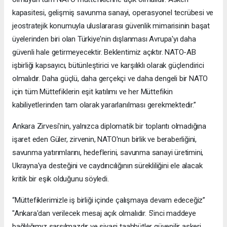
kapasitesi, gelişmiş savunma sanayi, operasyonel tecrübesi ve
jeostratejik konumuyla uluslararası güvenlik mimarisinin başat
üyelerinden biri olan Türkiye'nin dışlanması Avrupa'yı daha
güvenli hale getirmeyecektir. Beklentimiz açıktır. NATO-AB
işbirliği kapsayıcı, bütünleştirici ve karşılıklı olarak güçlendirici
olmalıdır. Daha güçlü, daha gerçekçi ve daha dengeli bir NATO
için tüm Müttefiklerin eşit katılımı ve her Müttefikin
kabiliyetlerinden tam olarak yararlanılması gerekmektedir.”
Ankara Zirvesi'nin, yalnızca diplomatik bir toplantı olmadığına
işaret eden Güler, zirvenin, NATO'nun birlik ve beraberliğini,
savunma yatırımlarını, hedeflerini, savunma sanayi üretimini,
Ukrayna'ya desteğini ve caydırıcılığının sürekliliğini ele alacak
kritik bir eşik olduğunu söyledi.
“Müttefiklerimizle iş birliği içinde çalışmaya devam edeceğiz”
"Ankara'dan verilecek mesaj açık olmalıdır. 5'inci maddeye
bağlılığımız sarsılmazdır ve siyasi taahhütler güvenilir askeri