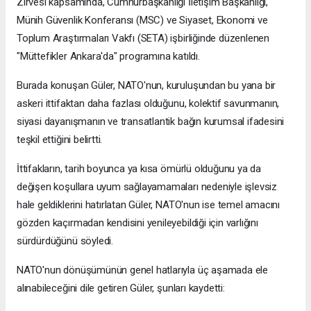
Zirvesi kapsamında, Cumhurbaşkanlığı İletişim Başkanlığı,
Münih Güvenlik Konferansı (MSC) ve Siyaset, Ekonomi ve
Toplum Araştırmaları Vakfı (SETA) işbirliğinde düzenlenen
"Müttefikler Ankara'da" programına katıldı.
Burada konuşan Güler, NATO'nun, kuruluşundan bu yana bir
askeri ittifaktan daha fazlası olduğunu, kolektif savunmanın,
siyasi dayanışmanın ve transatlantik bağın kurumsal ifadesini
teşkil ettiğini belirtti.
İttifakların, tarih boyunca ya kısa ömürlü olduğunu ya da
değişen koşullara uyum sağlayamamaları nedeniyle işlevsiz
hale geldiklerini hatırlatan Güler, NATO'nun ise temel amacını
gözden kaçırmadan kendisini yenileyebildiği için varlığını
sürdürdüğünü söyledi.
NATO'nun dönüşümünün genel hatlarıyla üç aşamada ele
alınabileceğini dile getiren Güler, şunları kaydetti: