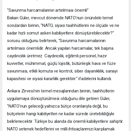
“Savunma harcamalarının artırılması önemli”
Bakan Güler, mevcut dönemde NATO'nun önündeki temel
sorulardan birinin, "NATO, siyasi taahhütlerini ne ölçüde ve ne
kadar hızlı somut askeri kabiliyetlere dönüştürebilecektir?"
sorusu olduğunu belirterek, "Savunma harcamalarının
artırılması önemlidir. Ancak yapılan harcamalar, tek başına
caydırıcılık üretmez. Caydırıcılık, eğitimli personel, hazır
kuvvetler, mühimmat, güçlü lojistik, bütünleşik hava ve füze
savunması, etkili komuta ve kontrol, siber dayanıklılık, sanayi
kapasitesi ve siyasi kararlılık gerektirir." ifadelerini kullandı.
Ankara Zirvesi'nin temel mesajlarından birinin, taahhütlerin
uygulamaya dönüştürülmesi olduğunu dile getiren Güler,
"NATO'nun geleceği yalnızca bütçe oranlarıyla değil, bu
bütçelerin hangi kabiliyetleri ne kadar sürede üretebildiğiyle
belirlenecektir. Türkiye bu alanda da önemli kabiliyetlere sahiptir.
NATO yetenek hedeflerini ve milli ihtiyaçlarımızı karşılamak