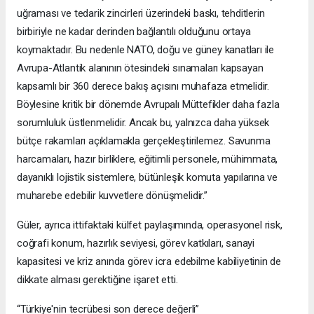
uğraması ve tedarik zincirleri üzerindeki baskı, tehditlerin
birbiriyle ne kadar derinden bağlantılı olduğunu ortaya
koymaktadır. Bu nedenle NATO, doğu ve güney kanatları ile
Avrupa-Atlantik alanının ötesindeki sınamaları kapsayan
kapsamlı bir 360 derece bakış açısını muhafaza etmelidir.
Böylesine kritik bir dönemde Avrupalı Müttefikler daha fazla
sorumluluk üstlenmelidir. Ancak bu, yalnızca daha yüksek
bütçe rakamları açıklamakla gerçekleştirilemez. Savunma
harcamaları, hazır birliklere, eğitimli personele, mühimmata,
dayanıklı lojistik sistemlere, bütünleşik komuta yapılarına ve
muharebe edebilir kuvvetlere dönüşmelidir.”
Güler, ayrıca ittifaktaki külfet paylaşımında, operasyonel risk,
coğrafi konum, hazırlık seviyesi, görev katkıları, sanayi
kapasitesi ve kriz anında görev icra edebilme kabiliyetinin de
dikkate alması gerektiğine işaret etti.
“Türkiye'nin tecrübesi son derece değerli”