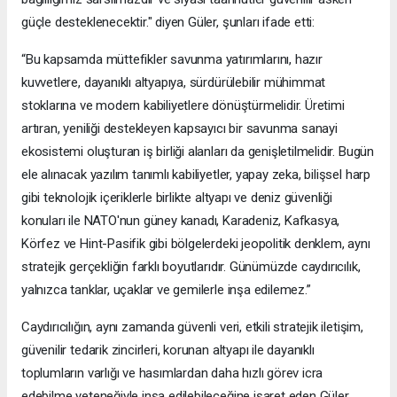
güçle desteklenecektir." diyen Güler, şunları ifade etti:
“Bu kapsamda müttefikler savunma yatırımlarını, hazır
kuvvetlere, dayanıklı altyapıya, sürdürülebilir mühimmat
stoklarına ve modern kabiliyetlere dönüştürmelidir. Üretimi
artıran, yeniliği destekleyen kapsayıcı bir savunma sanayi
ekosistemi oluşturan iş birliği alanları da genişletilmelidir. Bugün
ele alınacak yazılım tanımlı kabiliyetler, yapay zeka, bilişsel harp
gibi teknolojik içeriklerle birlikte altyapı ve deniz güvenliği
konuları ile NATO'nun güney kanadı, Karadeniz, Kafkasya,
Körfez ve Hint-Pasifik gibi bölgelerdeki jeopolitik denklem, aynı
stratejik gerçekliğin farklı boyutlarıdır. Günümüzde caydırıcılık,
yalnızca tanklar, uçaklar ve gemilerle inşa edilemez.”
Caydırıcılığın, aynı zamanda güvenli veri, etkili stratejik iletişim,
güvenilir tedarik zincirleri, korunan altyapı ile dayanıklı
toplumların varlığı ve hasımlardan daha hızlı görev icra
edebilme yeteneğiyle inşa edilebileceğine işaret eden Güler,