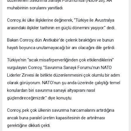
düzenlenen Savunma Sanayii Forumu'nda (NSDIF26), AA
muhabirinin sorularını yanıtladı.
Conroy, iki ülke ilişkilerine değinerek, "Türkiye ile Avustralya
arasındaki ilişkiler tarihinin en güçlü dönemini yaşıyor." dedi.
Bakan Conroy, dün Anıtkabir'de çelenk bıraktığını ve bunun
hayatı boyunca unutamayacağı bir anı olacağını dile getirdi.
Türkiye'nin "sıcak misafirperverliğinden çok etkilendiklerini"
vurgulayan Conroy, "Savunma Sanayii Forumu'nun NATO
Liderler Zirvesi ile birlikte düzenlenmesini çok olumlu bir adım
olarak görüyorum. NATO'nun şu anda üzerinde çalıştığı temel
konulardan biri savunma sanayii altyapısını nasıl
güçlendireceğimizdir." diye konuştu.
​​​​​​​Conroy, pek çok ülkenin savunma harcamalarını artırdığına
ancak buna paralel üretim kapasitesinin de artırılması
gerektiğine dikkati çekti.