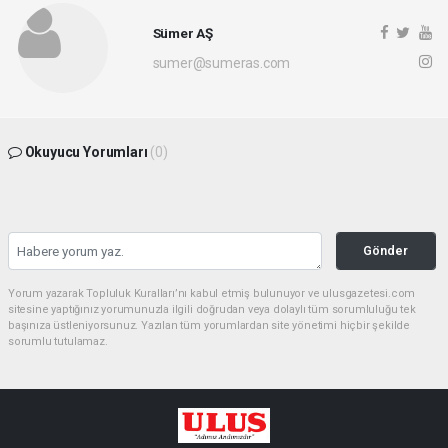
Sümer AŞ
sumer@sumeras.com
Okuyucu Yorumları
(0)
Gönder
Yorum yazarak Topluluk Kuralları’nı kabul etmiş bulunuyor ve ulusgazetesi.com
sitesine yaptığınız yorumunuzla ilgili doğrudan veya dolaylı tüm sorumluluğu tek
başınıza üstleniyorsunuz. Yazılan tüm yorumlardan site yönetimi hiçbir şekilde
sorumlu tutulamaz.