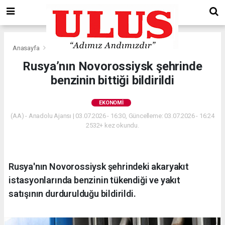
Anasayfa
Ekonomi
Rusya’nın Novorossiysk şehrinde
benzinin bittiği bildirildi
EKONOMI
(AA) - Anadolu Ajansı | 03.07.2026 - 16:30, Güncelleme: 03.07.2026 - 16:24
2532+ kez okundu.
Rusya'nın Novorossiysk şehrindeki akaryakıt
istasyonlarında benzinin tükendiği ve yakıt
satışının durdurulduğu bildirildi.