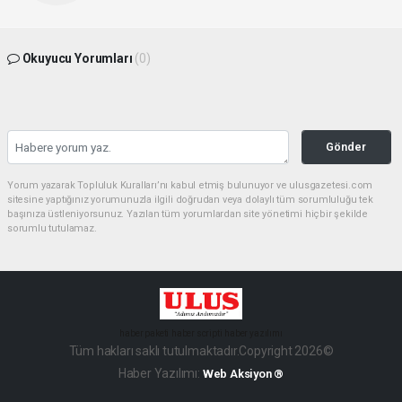
Okuyucu Yorumları
(0)
Gönder
Yorum yazarak Topluluk Kuralları’nı kabul etmiş bulunuyor ve ulusgazetesi.com
sitesine yaptığınız yorumunuzla ilgili doğrudan veya dolaylı tüm sorumluluğu tek
başınıza üstleniyorsunuz. Yazılan tüm yorumlardan site yönetimi hiçbir şekilde
sorumlu tutulamaz.
haber paketi
haber scripti
haber yazılımı
Tüm hakları saklı tutulmaktadır.Copyright 2026©
Haber Yazılımı:
Web Aksiyon ®