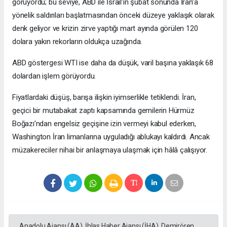
görüyordu; bu seviye, ABD ile İsrail’in şubat sonunda İran’a
yönelik saldırıları başlatmasından önceki düzeye yaklaşık olarak
denk geliyor ve krizin zirve yaptığı mart ayında görülen 120
dolara yakın rekorların oldukça uzağında.
ABD göstergesi WTI ise daha da düşük, varil başına yaklaşık 68
dolardan işlem görüyordu.
Fiyatlardaki düşüş, barışa ilişkin iyimserlikle tetiklendi. İran,
geçici bir mutabakat zaptı kapsamında gemilerin Hürmüz
Boğazı’ndan engelsiz geçişine izin vermeyi kabul ederken,
Washington İran limanlarına uyguladığı ablukayı kaldırdı. Ancak
müzakereciler nihai bir anlaşmaya ulaşmak için hâlâ çalışıyor.
Anadolu Ajansı (AA), İhlas Haber Ajansı (İHA), Demirören