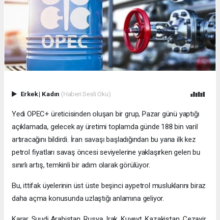
Erkek
|
Kadın
(Haberi Sesli Oku)
Yedi OPEC+ üreticisinden oluşan bir grup, Pazar günü yaptığı
açıklamada, gelecek ay üretimi toplamda günde 188 bin varil
artıracağını bildirdi. İran savaşı başladığından bu yana ilk kez
petrol fiyatları savaş öncesi seviyelerine yaklaşırken gelen bu
sınırlı artış, temkinli bir adım olarak görülüyor.
Bu, ittifak üyelerinin üst üste beşinci aypetrol musluklarını biraz
daha açma konusunda uzlaştığı anlamına geliyor.
Karar, Suudi Arabistan, Rusya, Irak, Kuveyt, Kazakistan, Cezayir