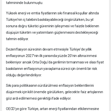
tahmininde bulunmuştu.
Yüksek enerji ve emtia fiyatlarının sıkı finansal koşullar altında
Türkiye'nin iç talebini baskılayabileceği öngörülürken, bu yıl
sonuna doğru tüketici güveninin iyileşmesi ve faizde beklenen
düşüşün tüketim ve yatırımların güçlenmesini destekleyeceği
tahmin ediliyor.
Dezenflasyon sürecinin devam etmesiyle Türkiye'de yıllık
enflasyonun 2027'nin ilk yarısında yüzde 20'nin altına inmesi
bekleniyor ancak Orta Doğu'da gerilimin tırmanması ve olası fiyat
baskılarının enflasyonun yavaşlama süreci için önemli bir risk
olduğu değerlendiriliyor.
Sıkı para politikasının sürdürülmesi enflasyon beklentilerini
düşürmek için kilit önemde görülürken, gelecekte faiz artışlarının
göz ardı edilmemesi gerektiği ifade ediliyor.
OECD'ye göre Türkiye, artan enerji fiyatlarından etkilenmesine