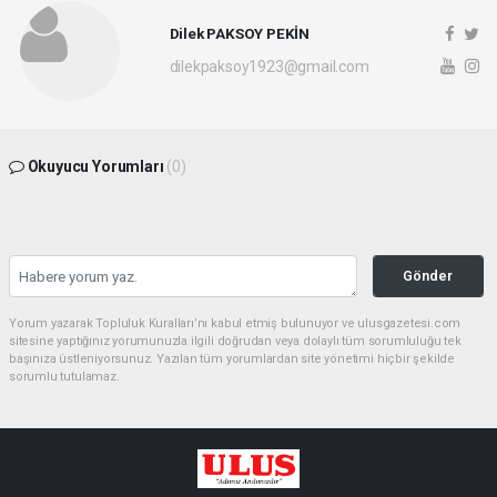
Dilek PAKSOY PEKİN
dilekpaksoy1923@gmail.com
Okuyucu Yorumları
(0)
Gönder
Yorum yazarak Topluluk Kuralları’nı kabul etmiş bulunuyor ve ulusgazetesi.com
sitesine yaptığınız yorumunuzla ilgili doğrudan veya dolaylı tüm sorumluluğu tek
başınıza üstleniyorsunuz. Yazılan tüm yorumlardan site yönetimi hiçbir şekilde
sorumlu tutulamaz.