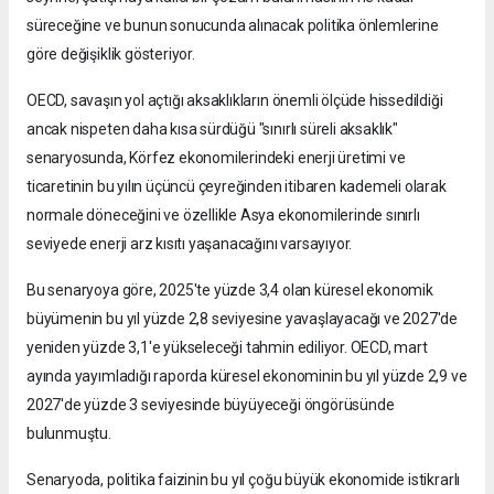
süreceğine ve bunun sonucunda alınacak politika önlemlerine
göre değişiklik gösteriyor.
OECD, savaşın yol açtığı aksaklıkların önemli ölçüde hissedildiği
ancak nispeten daha kısa sürdüğü "sınırlı süreli aksaklık"
senaryosunda, Körfez ekonomilerindeki enerji üretimi ve
ticaretinin bu yılın üçüncü çeyreğinden itibaren kademeli olarak
normale döneceğini ve özellikle Asya ekonomilerinde sınırlı
seviyede enerji arz kısıtı yaşanacağını varsayıyor.
Bu senaryoya göre, 2025'te yüzde 3,4 olan küresel ekonomik
büyümenin bu yıl yüzde 2,8 seviyesine yavaşlayacağı ve 2027'de
yeniden yüzde 3,1'e yükseleceği tahmin ediliyor. OECD, mart
ayında yayımladığı raporda küresel ekonominin bu yıl yüzde 2,9 ve
2027'de yüzde 3 seviyesinde büyüyeceği öngörüsünde
bulunmuştu.
Senaryoda, politika faizinin bu yıl çoğu büyük ekonomide istikrarlı