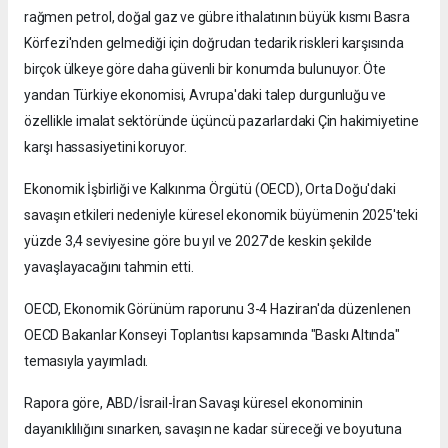
rağmen petrol, doğal gaz ve gübre ithalatının büyük kısmı Basra
Körfezi'nden gelmediği için doğrudan tedarik riskleri karşısında
birçok ülkeye göre daha güvenli bir konumda bulunuyor. Öte
yandan Türkiye ekonomisi, Avrupa'daki talep durgunluğu ve
özellikle imalat sektöründe üçüncü pazarlardaki Çin hakimiyetine
karşı hassasiyetini koruyor.
Ekonomik İşbirliği ve Kalkınma Örgütü (OECD), Orta Doğu'daki
savaşın etkileri nedeniyle küresel ekonomik büyümenin 2025'teki
yüzde 3,4 seviyesine göre bu yıl ve 2027'de keskin şekilde
yavaşlayacağını tahmin etti.
OECD, Ekonomik Görünüm raporunu 3-4 Haziran'da düzenlenen
OECD Bakanlar Konseyi Toplantısı kapsamında "Baskı Altında"
temasıyla yayımladı.
Rapora göre, ABD/İsrail-İran Savaşı küresel ekonominin
dayanıklılığını sınarken, savaşın ne kadar süreceği ve boyutuna