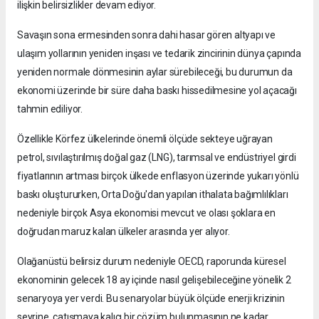
ilişkin belirsizlikler devam ediyor.
Savaşın sona ermesinden sonra dahi hasar gören altyapı ve
ulaşım yollarının yeniden inşası ve tedarik zincirinin dünya çapında
yeniden normale dönmesinin aylar sürebileceği, bu durumun da
ekonomi üzerinde bir süre daha baskı hissedilmesine yol açacağı
tahmin ediliyor.
Özellikle Körfez ülkelerinde önemli ölçüde sekteye uğrayan
petrol, sıvılaştırılmış doğal gaz (LNG), tarımsal ve endüstriyel girdi
fiyatlarının artması birçok ülkede enflasyon üzerinde yukarı yönlü
baskı oluştururken, Orta Doğu'dan yapılan ithalata bağımlılıkları
nedeniyle birçok Asya ekonomisi mevcut ve olası şoklara en
doğrudan maruz kalan ülkeler arasında yer alıyor.
Olağanüstü belirsiz durum nedeniyle OECD, raporunda küresel
ekonominin gelecek 18 ay içinde nasıl gelişebileceğine yönelik 2
senaryoya yer verdi. Bu senaryolar büyük ölçüde enerji krizinin
seyrine, çatışmaya kalıcı bir çözüm bulunmasının ne kadar